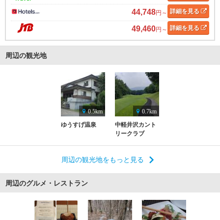
44,748
詳細
を見る
円～
49,460
詳細
を見る
円～
周辺の観光地
0.5km
0.7km
ゆうすげ温泉
中軽井沢カント
リークラブ
周辺の観光地をもっと見る
周辺のグルメ・レストラン