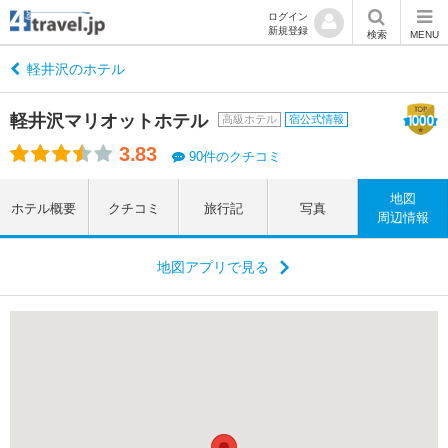
ログイン
新規登録
検索
MENU
軽井沢のホテル
軽井沢マリオットホテル
高級ホテル
宿公式情報
3.83
90件のクチコミ
地図
ホテル概要
クチコミ
旅行記
写真
周辺情報
地図アプリで見る