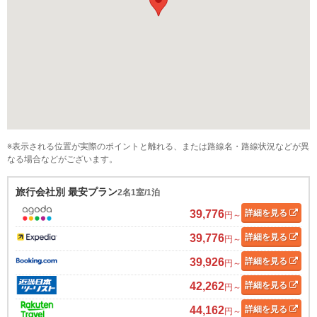
※表示される位置が実際のポイントと離れる、または路線名・路線状況などが異
なる場合などがございます。
旅行会社別 最安プラン
2名1室/1泊
39,776
詳細
を見る
円～
39,776
詳細
を見る
円～
39,926
詳細
を見る
円～
42,262
詳細
を見る
円～
44,162
詳細
を見る
円～