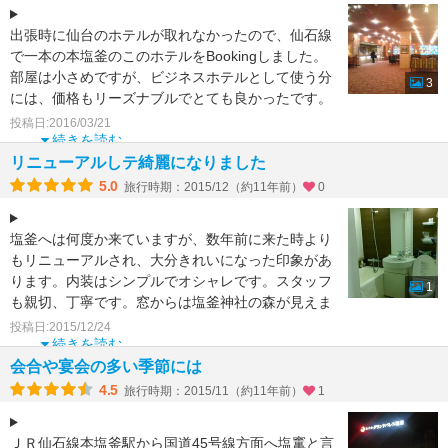
出張時に仙台のホテルが取れなかったので、仙石線
で一本の本塩釜のこのホテルをBookingしました。
部屋は小さめですが、ビジネスホテルとして使う分
3
には、価格もリーズナブルでとても良かったです。
難を言えば
投稿日:2016/03/21
続きを読む
リニューアルしテ綺麗になりました
5.0
旅行時期：2015/12（約11年前）
0
塩釜へは何度か来ていますが、数年前に来た時より
もリニューアルされ、大分きれいになった印象があ
ります。内装はシンプルでオシャレです。スタッフ
1
も親切、丁寧です。窓からは塩釜神社の森が見えま
した。朝ごはんも
投稿日:2015/12/24
続きを読む
会合や宴会の多い季節には
4.5
旅行時期：2015/11（約11年前）
1
ＪＲ仙石線本塩釜駅から国道45号線方面へ塩竃と言