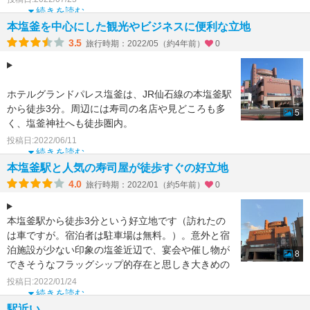
続きを読む
本塩釜を中心にした観光やビジネスに便利な立地
3.5
旅行時期：2022/05（約4年前）
0
ホテルグランドパレス塩釜は、JR仙石線の本塩釜駅
から徒歩3分。周辺には寿司の名店や見どころも多
5
く、塩釜神社へも徒歩圏内。
松島湾の観光船やフェリーが出ているマリンゲート
投稿日:2022/06/11
へも徒歩10分で便利な立地
続きを読む
本塩釜駅と人気の寿司屋が徒歩すぐの好立地
4.0
旅行時期：2022/01（約5年前）
0
本塩釜駅から徒歩3分という好立地です（訪れたの
は車ですが。宿泊者は駐車場は無料。）。意外と宿
泊施設が少ない印象の塩釜近辺で、宴会や催し物が
8
できそうなフラッグシップ的存在と思しき大きめの
ホテルです。とは
投稿日:2022/01/24
続きを読む
駅近い