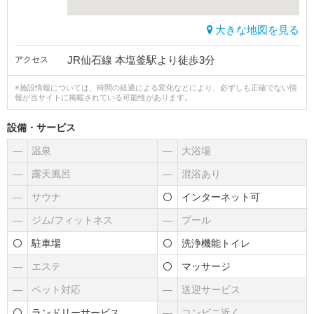
大きな地図を見る
JR仙石線 本塩釜駅より徒歩3分
アクセス
※施設情報については、時間の経過による変化などにより、必ずしも正確でない情
報が当サイトに掲載されている可能性があります。
設備・サービス
―
温泉
―
大浴場
―
露天風呂
―
混浴あり
―
サウナ
インターネット可
―
ジム/フィットネス
―
プール
駐車場
洗浄機能トイレ
―
エステ
マッサージ
―
ペット対応
―
送迎サービス
ランドリーサービス
―
コンビニ近く