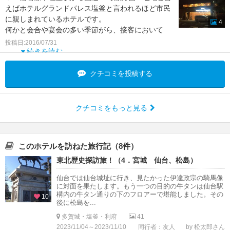
えばホテルグランドパレス塩釜と言われるほど市民
に親しまれているホテルです。
4
何かと会合や宴会の多い季節がら、接客において
も、地産地消の新鮮食材を利用し
投稿日:2016/07/31
続きを読む
クチコミを投稿する
クチコミをもっと見る
このホテルを訪ねた旅行記（8件）
東北歴史探訪旅！（4．宮城 仙台、松島）
仙台では仙台城址に行き、見たかった伊達政宗の騎馬像
に対面を果たします。もう一つの目的の牛タンは仙台駅
構内の牛タン通りの下のフロアーで堪能しました。その
10
後に松島を...
多賀城・塩釜・利府
41
2023/11/04～2023/11/10
同行者：友人
by 松太郎さん