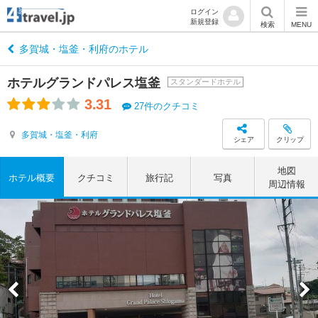
ログイン
新規登録
検索
MENU
多賀城・塩釜・利府のホテル
ホテルグランドパレス塩釜
スタンダードホテル
3.31
27件のクチコミ
多賀城・塩釜・利府
シェア
クリップ
地図
ホテル概要
クチコミ
旅行記
写真
周辺情報