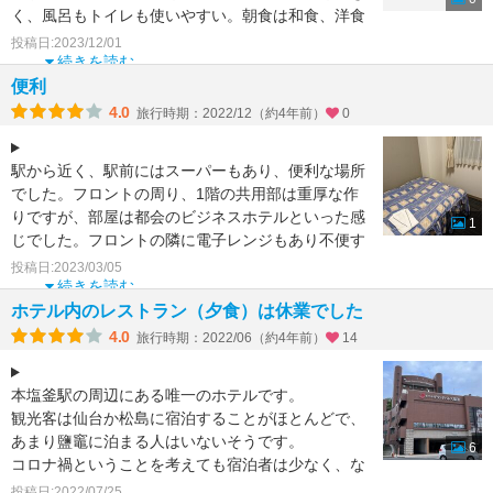
く、風呂もトイレも使いやすい。朝食は和食、洋食
を選べて１人前ず
投稿日:2023/12/01
続きを読む
便利
4.0
旅行時期：2022/12（約4年前）
0
駅から近く、駅前にはスーパーもあり、便利な場所
でした。フロントの周り、1階の共用部は重厚な作
りですが、部屋は都会のビジネスホテルといった感
1
じでした。フロントの隣に電子レンジもあり不便す
ることはありませ
投稿日:2023/03/05
続きを読む
ホテル内のレストラン（夕食）は休業でした
4.0
旅行時期：2022/06（約4年前）
14
本塩釜駅の周辺にある唯一のホテルです。
観光客は仙台か松島に宿泊することがほとんどで、
あまり鹽竈に泊まる人はいないそうです。
6
コロナ禍ということを考えても宿泊者は少なく、な
かなか厳しいのではないか
投稿日:2022/07/25