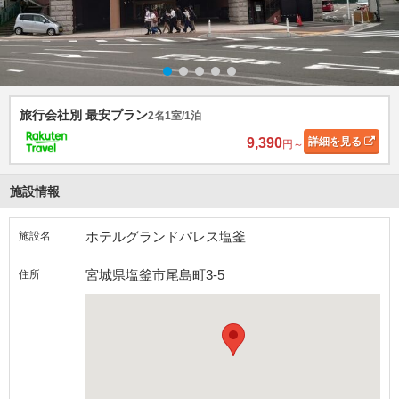
旅行会社別 最安プラン
2名1室/1泊
9,390
詳細
を見る
円～
施設情報
ホテルグランドパレス塩釜
施設名
宮城県塩釜市尾島町3-5
住所