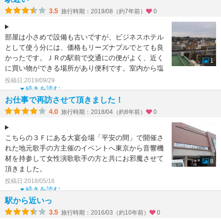
3.5
旅行時期：2019/08（約7年前）
0
部屋は小さめで設備も古いですが、ビジネスホテル
として使う分には、価格もリーズナブルでとても良
かったです。ＪＲの駅前で交通にの便がよく、近く
1
に買い物ができる場所があり便利です。室内から塩
釜神社が見えまし
投稿日:2019/09/29
続きを読む
お仕事で再訪させて頂きました！
4.0
旅行時期：2018/04（約8年前）
0
こちらの３Ｆにある大宴会場「平安の間」で開催さ
れた地元歌手の方主催のイベントへ東京から音響機
材を持参して女性演歌歌手の方と共にお邪魔させて
8
頂きました。
午前８時から音響機材の搬入～仕込作業に取り掛か
投稿日:2018/05/16
続きを読む
駅から近いっ
3.5
旅行時期：2016/03（約10年前）
0