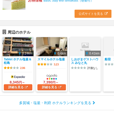
お得情報
Basic Stay with Breakfast（朝食付）
公式サイトを見る
周辺のホテル
0.24km
0.4km
0.41km
Tabist ホテル塩釜＆
スマイルホテル塩釜
しおがまゲストハウ
船宿 
松島
ス みなと丸
3.23
2.96
評価なし
8,345
7,390
円～
円～
詳細
を見る
詳細
を見る
多賀城・塩釜・利府 ホテルランキングを見る