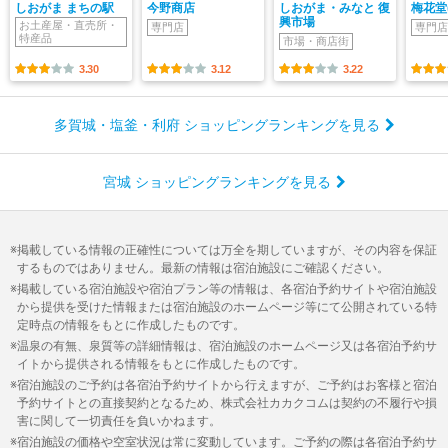
しおがま まちの駅
今野商店
しおがま・みなと 復
梅花堂
興市場
お土産屋・直売所・
専門店
専門店
特産品
市場・商店街
3.30
3.12
3.22
多賀城・塩釜・利府 ショッピングランキングを見る
宮城 ショッピングランキングを見る
掲載している情報の正確性については万全を期していますが、その内容を保証
するものではありません。最新の情報は宿泊施設にご確認ください。
掲載している宿泊施設や宿泊プラン等の情報は、各宿泊予約サイトや宿泊施設
から提供を受けた情報または宿泊施設のホームページ等にて公開されている特
定時点の情報をもとに作成したものです。
温泉の有無、泉質等の詳細情報は、宿泊施設のホームページ又は各宿泊予約サ
イトから提供される情報をもとに作成したものです。
宿泊施設のご予約は各宿泊予約サイトから行えますが、ご予約はお客様と宿泊
予約サイトとの直接契約となるため、株式会社カカクコムは契約の不履行や損
害に関して一切責任を負いかねます。
宿泊施設の価格や空室状況は常に変動しています。ご予約の際は各宿泊予約サ