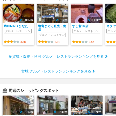
0.09km
0.1km
0.13km
和DINING ひなた
塩竃まぐろ直売・食
すし哲 本店
キタヤ
堂
グルメ・レストラン
グルメ・レストラン
グルメ
グルメ・レストラン
3.28
3.31
3.42
多賀城・塩釜・利府 グルメ・レストランランキングを見る
宮城 グルメ・レストランランキングを見る
周辺のショッピングスポット
0.13km
0.23km
0.67km