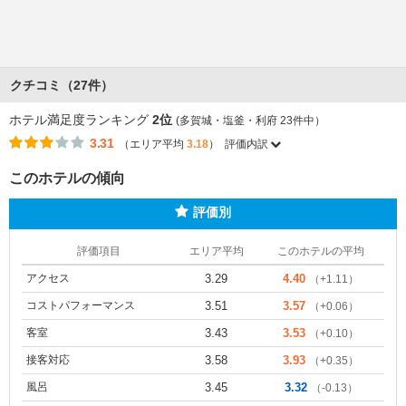
クチコミ（27件）
ホテル満足度ランキング
2位
(多賀城・塩釜・利府 23件中）
3.31
（エリア平均
3.18
）
評価内訳
このホテルの傾向
評価別
評価項目
エリア平均
このホテルの平均
アクセス
3.29
4.40
（+1.11）
コストパフォーマンス
3.51
3.57
（+0.06）
客室
3.43
3.53
（+0.10）
接客対応
3.58
3.93
（+0.35）
風呂
3.45
3.32
（-0.13）