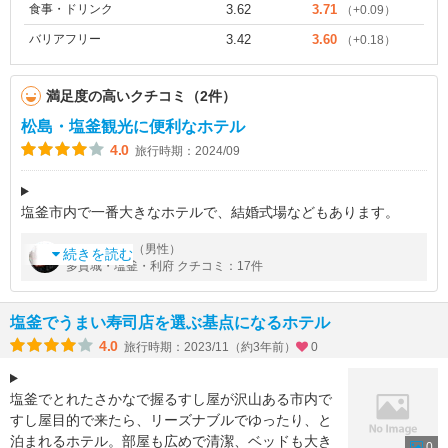
食事・ドリンク
3.62
3.71
（+0.09）
バリアフリー
3.42
3.60
（+0.18）
満足度の高いクチコミ（2件）
松島・塩釜観光に便利なホテル
4.0
旅行時期：2024/09
塩釜市内で一番大きなホテルで、結婚式場などもあります。
ＪＲ仙石線の本塩釜駅のそばにあり、また松島観光の遊覧船のり
by
さん（男性）
迷人
ば（マリンゲート）にも近いです。
続きを読む
多賀城・塩釜・利府 クチコミ：17件
ホテルのそばには、人気の寿司店なども多くあり、観
塩釜でうまい寿司店を選ぶ基点になるホテル
4.0
旅行時期：2023/11（約3年前）
0
塩釜でとれたさかなで握るすし屋が沢山ある市内で
すし屋目的で来たら、リーズナブルでゆったり、と
泊まれるホテル。部屋も広めで清潔、ベッドも大き
0