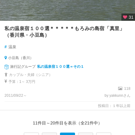
31
私の温泉宿１００選＊＊＊＊＊もろみの島宿「真里」
（香川県・小豆島）
#
温泉
小豆島（香川）
旅行記グループ
私の温泉宿１００選＝その１
カップル・夫婦（シニア）
予算：1～ 3万円
118
2011/09/22～
by yakkunnさん
投稿日：１年以上前
11件目～20件目を表示（全21件中）