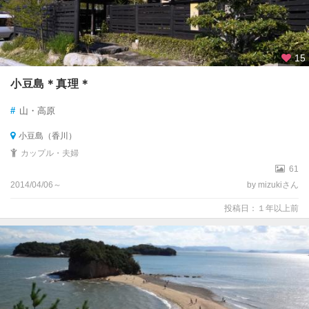
15
小豆島＊真理＊
#
山・高原
小豆島（香川）
カップル・夫婦
61
2014/04/06～
by mizukiさん
投稿日：１年以上前