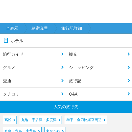
全表示
島宿真里
旅行記詳細
ホテル
旅行ガイド
観光
グルメ
ショッピング
交通
旅行記
クチコミ
Q&A
人気の旅行先
高松
丸亀・宇多津・多度津
琴平・金刀比羅宮周辺
直島・豊島・小豊島
東かがわ