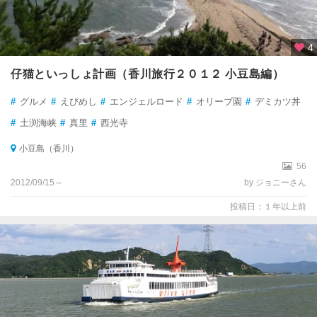
4
仔猫といっしょ計画（香川旅行２０１２ 小豆島編）
#
グルメ
#
えびめし
#
エンジェルロード
#
オリーブ園
#
デミカツ丼
#
土渕海峡
#
真里
#
西光寺
小豆島（香川）
56
2012/09/15～
by ジョニーさん
投稿日：１年以上前