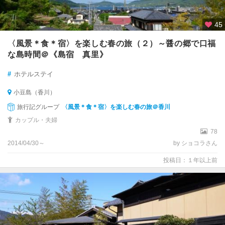
45
〈風景＊食＊宿〉を楽しむ春の旅（２）～醤の郷で口福
な島時間＠《島宿 真里》
#
ホテルステイ
小豆島（香川）
旅行記グループ
〈風景＊食＊宿〉を楽しむ春の旅＠香川
カップル・夫婦
78
2014/04/30～
by ショコラさん
投稿日：１年以上前