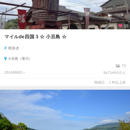
15
マイルde四国 3 ☆ 小豆島 ☆
#
街歩き
小豆島（香川）
73
2014/06/02～
by Coricoさん
投稿日：１年以上前