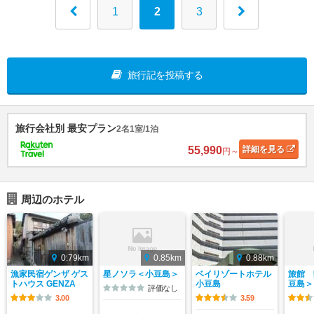
1
2
3
旅行記を投稿する
旅行会社別 最安プラン
2名1室/1泊
55,990
詳細
を見る
円～
周辺のホテル
0.79km
0.85km
0.88km
漁家民宿ゲンザ ゲス
星ノソラ＜小豆島＞
ベイリゾートホテル
旅館 
トハウス GENZA
小豆島
豆島＞
評価なし
3.00
3.59