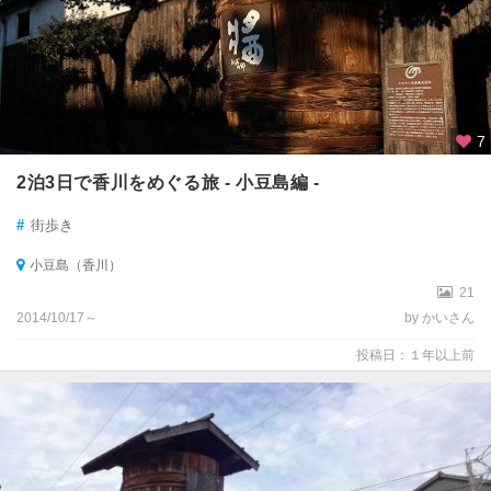
7
2泊3日で香川をめぐる旅 - 小豆島編 -
#
街歩き
小豆島（香川）
21
2014/10/17～
by かいさん
投稿日：１年以上前