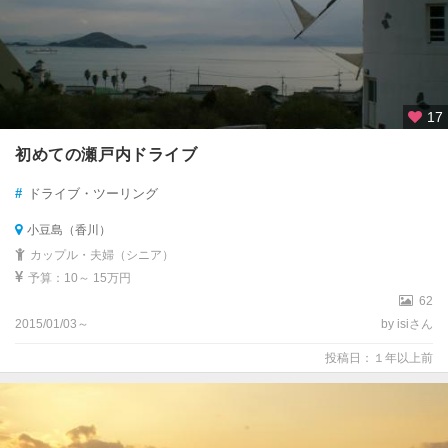
17
初めての瀬戸内ドライブ
#
ドライブ・ツーリング
小豆島（香川）
カップル・夫婦（シニア）
予算：10～ 15万円
62
2015/01/03～
by isiさん
投稿日：１年以上前