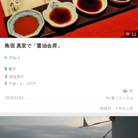
11
島宿 真里で「醤油会席」
#
グルメ
香川
家族旅行
予算：3～ 5万円
60
2015/12/12～
by 夏ミカンさん
投稿日：１年以上前