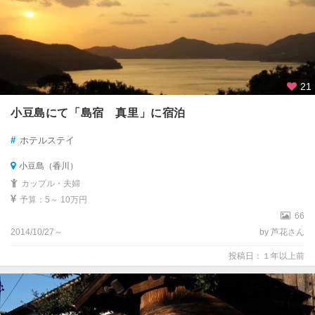
21
小豆島にて「島宿 真里」に宿泊
#
ホテルステイ
小豆島（香川）
カップル・夫婦
予算：5～ 10万円
66
2014/10/27～
by 芦花さん
投稿日：１年以上前