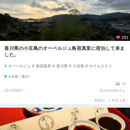
291
香川県の小豆島のオーベルジュ島宿真里に宿泊して来ま
した。
#
オーベルジュ
#
島宿真里
#
香川県
#
小豆島
#
ホテルステイ
小豆島（香川）
28
2017/08/02～
by norio2boさん
投稿日：１年以上前