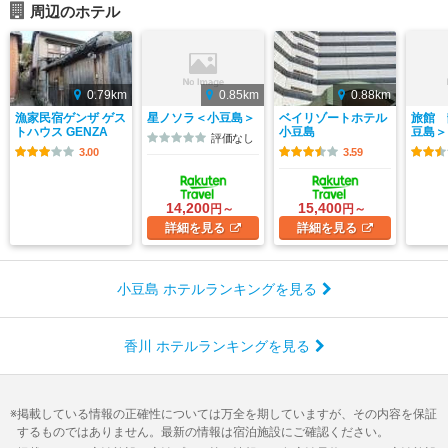
周辺のホテル
0.79km
0.85km
0.88km
漁家民宿ゲンザ ゲス
星ノソラ＜小豆島＞
ベイリゾートホテル
旅館 
トハウス GENZA
小豆島
豆島＞
評価なし
3.00
3.59
14,200
15,400
円～
円～
詳細
を見る
詳細
を見る
小豆島 ホテルランキングを見る
香川 ホテルランキングを見る
掲載している情報の正確性については万全を期していますが、その内容を保証
するものではありません。最新の情報は宿泊施設にご確認ください。