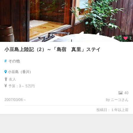
7
小豆島上陸記（2）～「島宿 真里」ステイ
#
その他
小豆島（香川）
友人
予算：3～ 5万円
40
2007/03/06～
by ニーコさん
投稿日：１年以上前