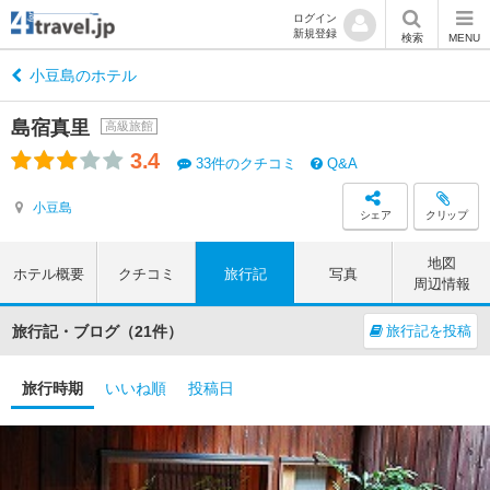
ログイン
新規登録
検索
MENU
小豆島のホテル
島宿真里
高級旅館
3.4
33件のクチコミ
Q&A
小豆島
シェア
クリップ
地図
ホテル概要
クチコミ
旅行記
写真
周辺情報
旅行記・ブログ（21件）
旅行記を投稿
旅行時期
いいね順
投稿日