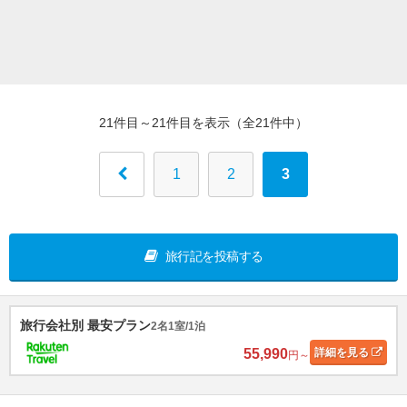
21件目～21件目を表示（全21件中）
1
2
3
旅行記を投稿する
旅行会社別 最安プラン
2名1室/1泊
55,990
詳細
を見る
円～