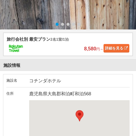
旅行会社別 最安プラン
2名1室/1泊
8,580
詳細
を見る
円～
施設情報
コチンダホテル
施設名
鹿児島県大島郡和泊町和泊568
住所