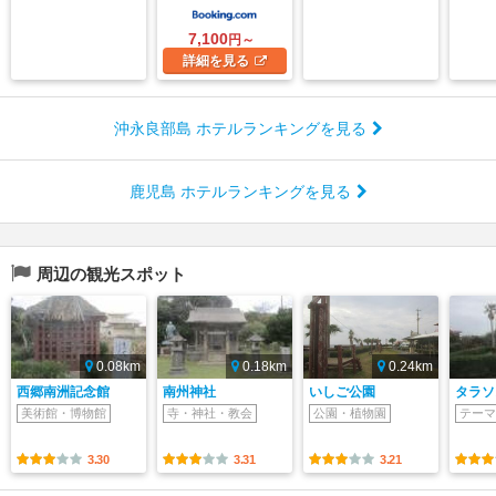
7,100
円～
詳細
を見る
沖永良部島 ホテルランキングを見る
鹿児島 ホテルランキングを見る
周辺の観光スポット
0.08km
0.18km
0.24km
西郷南洲記念館
南州神社
いしご公園
タラソ
美術館・博物館
寺・神社・教会
公園・植物園
テーマ
3.30
3.31
3.21