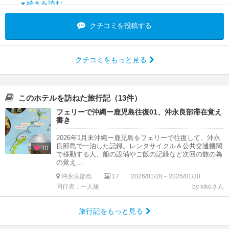
続きを読む
クチコミを投稿する
クチコミをもっと見る
このホテルを訪ねた旅行記（13件）
フェリーで沖縄ー鹿児島往復01、沖永良部滞在覚え
書き
2026年1月末沖縄ー鹿児島をフェリーで往復して、沖永
良部島で一泊した記録。レンタサイクル＆公共交通機関
10
で移動する人、船の設備やご飯の記録など次回の旅の為
の覚え...
沖永良部島
17
2026/01/28～2026/01/30
同行者：一人旅
by kikoさん
旅行記をもっと見る