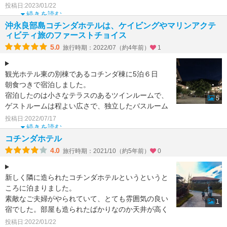
ジの写真の通
投稿日:2023/01/22
続きを読む
沖永良部島コチンダホテルは、ケイビングやマリンアクテ
ィビティ旅のファーストチョイス
5.0
旅行時期：2022/07（約4年前）
1
観光ホテル東の別棟であるコチンダ棟に5泊６日
朝食つきで宿泊しました。
宿泊したのは小さなテラスのあるツインルームで、
5
ゲストルームは程よい広さで、独立したバスルーム
とトイレがあり、冷蔵庫冷凍庫、電気
投稿日:2022/07/17
続きを読む
コチンダホテル
4.0
旅行時期：2021/10（約5年前）
0
新しく隣に造られたコチンダホテルというというと
ころに泊まりました。
素敵なご夫婦がやられていて、とても雰囲気の良い
1
宿でした。部屋も造られたばかりなのか天井が高く
狭く感じませんでした。木の香りもしてベ
投稿日:2022/01/22