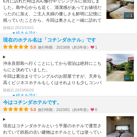
6月に訪れた時はJGC修行中でシングルに宿泊しま
した。島中心からも近く、清潔感があってお値頃だ
ったのに加え、ご主人夫婦の優しさも鮮明に記憶に
1
残っていたことから、今回は奥さんと一緒に訪れて
こちらのツイン
投稿日:2023/10/31
続きを読む
現在のホテル名は「コチンダホテル」です
5.0
旅行時期：2023/06（約3年前）
1
沖永良部島へ行くことにしてから宿泊は絶対にこち
らにと決めていました。
今回は素泊まりでシングルのお部屋ですが、天井も
3
高くビジネスホテルもしくはそれよりも少しコンパ
クトですが一人旅１泊の私には十分の広
投稿日:2023/06/20
続きを読む
今はコチンダホテルです。
5.0
旅行時期：2023/01（約4年前）
0
現在はコチンダホテルという平屋のホテルで運営さ
れていて鉄筋の古い建物はホテルとしては使ってい