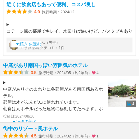
近くに飲食店もあって便利、コスパ良し
4.0
旅行時期：2024/12
コテージ風の部屋でキレイ。水回りは狭いけど、バスタブもあり
ます。お湯の温度、量も十分。お風呂がたまるのが遅いのが残
by
さん（男性）
あとす
念。
続きを読む
沖永良部島 クチコミ：1件
朝食は和食、洋食から選べます。
ホテルの目の前のもぉリもぉリという居酒屋さん
中庭があり南国っぽい雰囲気のホテル
3.5
旅行時期：2024/05（約2年前）
4
中庭がありそのまわりに各部屋がある南国感あるホ
テル。
部屋は木がふんだんに使われています。
4
朝食は元ホテルだった建物に移動してたべます。ボ
リューム満点でしたo
投稿日:2024/08/16
フリードリンクコーナーもあり、ドリ
続きを読む
街中のリゾート風ホテル
4.5
旅行時期：2024/02（約3年前）
1