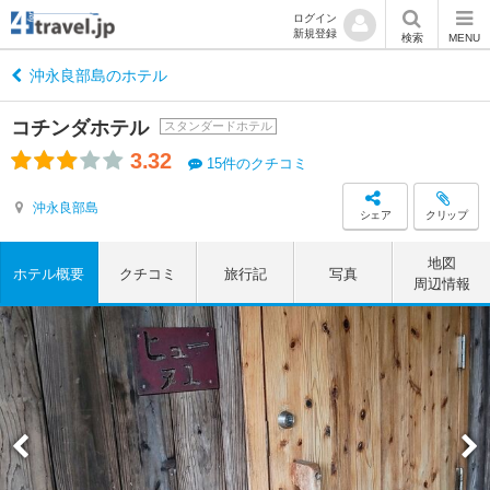
ログイン
新規登録
検索
MENU
沖永良部島のホテル
コチンダホテル
スタンダードホテル
3.32
15件のクチコミ
沖永良部島
シェア
クリップ
地図
ホテル概要
クチコミ
旅行記
写真
周辺情報