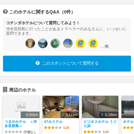
このホテルに関するQ&A（0件）
コチンダホテルについて質問してみよう！
沖永良部島に行ったことがあるトラベラーのみなさんに、いっせいに
質問できます。
…他
このスポットについて質問する
周辺のホテル
0.06km
0.11km
0.28km
つるやホテル ＜沖
47ホステル
ビジネスホテル うぐ
ホテル
永良部島＞
ら浜
3.28
評価なし
3.08