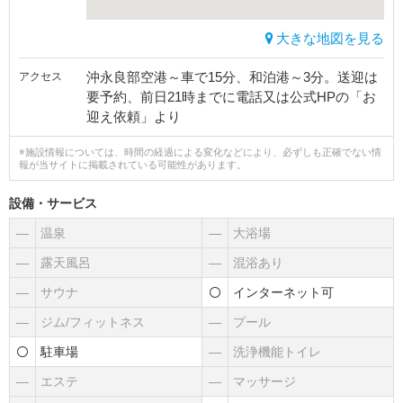
大きな地図を見る
沖永良部空港～車で15分、和泊港～3分。送迎は
アクセス
要予約、前日21時までに電話又は公式HPの「お
迎え依頼」より
※施設情報については、時間の経過による変化などにより、必ずしも正確でない情
報が当サイトに掲載されている可能性があります。
設備・サービス
―
温泉
―
大浴場
―
露天風呂
―
混浴あり
―
サウナ
インターネット可
―
ジム/フィットネス
―
プール
駐車場
―
洗浄機能トイレ
―
エステ
―
マッサージ