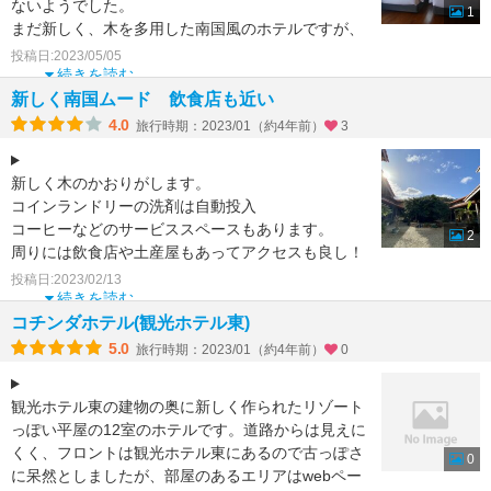
ないようでした。
1
まだ新しく、木を多用した南国風のホテルですが、
お風呂は洗い場もある独立したタイプでトイレ
投稿日:2023/05/05
続きを読む
新しく南国ムード 飲食店も近い
4.0
旅行時期：2023/01（約4年前）
3
新しく木のかおりがします。
コインランドリーの洗剤は自動投入
コーヒーなどのサービススペースもあります。
2
周りには飲食店や土産屋もあってアクセスも良し！
次回沖永良部に行くことがあれば利用した
投稿日:2023/02/13
続きを読む
コチンダホテル(観光ホテル東)
5.0
旅行時期：2023/01（約4年前）
0
観光ホテル東の建物の奥に新しく作られたリゾート
っぽい平屋の12室のホテルです。道路からは見えに
くく、フロントは観光ホテル東にあるので古っぽさ
0
に呆然としましたが、部屋のあるエリアはwebペー