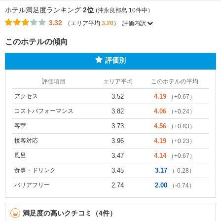
ホテル満足度ランキング
2位
(沖永良部島 10件中）
3.32
（エリア平均
3.20
）
評価内訳
このホテルの傾向
評価別
評価項目
エリア平均
このホテルの平均
アクセス
3.52
4.19
（+0.67）
コストパフォーマンス
3.82
4.06
（+0.24）
客室
3.73
4.56
（+0.83）
接客対応
3.96
4.19
（+0.23）
風呂
3.47
4.14
（+0.67）
食事・ドリンク
3.45
3.17
（-0.28）
バリアフリー
2.74
2.00
（-0.74）
満足度の高いクチコミ（4件）