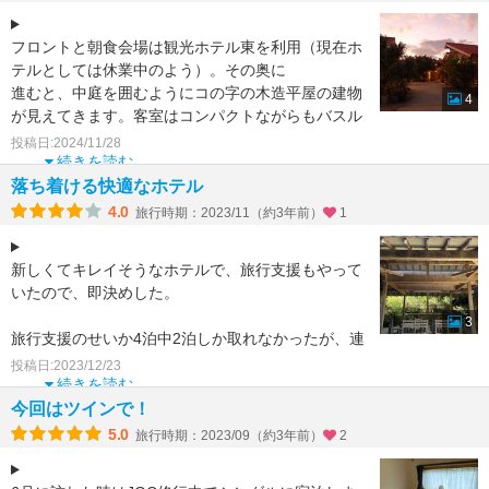
フロントと朝食会場は観光ホテル東を利用（現在ホ
テルとしては休業中のよう）。その奥に
進むと、中庭を囲むようにコの字の木造平屋の建物
4
が見えてきます。客室はコンパクトながらもバスル
ームとトイレが別で、天
投稿日:2024/11/28
続きを読む
落ち着ける快適なホテル
4.0
旅行時期：2023/11（約3年前）
1
新しくてキレイそうなホテルで、旅行支援もやって
いたので、即決めした。
3
旅行支援のせいか4泊中2泊しか取れなかったが、連
泊できてよかった。
投稿日:2023/12/23
続きを読む
入り口に史跡西郷蘇鉄があり、歴史を感じられる。
今回はツインで！
5.0
旅行時期：2023/09（約3年前）
2