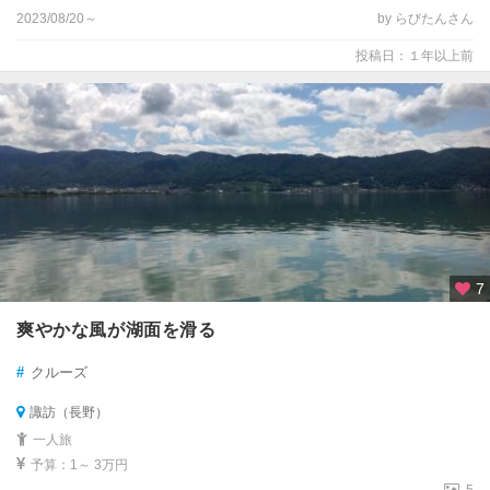
2023/08/20～
by らびたんさん
投稿日：１年以上前
7
爽やかな風が湖面を滑る
#
クルーズ
諏訪（長野）
一人旅
予算：1～ 3万円