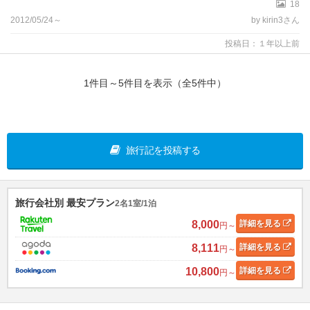
18
2012/05/24～
by kirin3さん
投稿日：１年以上前
1件目～5件目を表示（全5件中）
旅行記を投稿する
旅行会社別 最安プラン
2名1室/1泊
8,000
詳細
を見る
円～
8,111
詳細
を見る
円～
10,800
詳細
を見る
円～