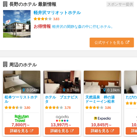
長野のホテル 最新情報
スポンサー提供
軽井沢マリオットホテル
3.83
お得情報
軽井沢の閑静な森の中に佇むホテル。
公式サイトを見る
周辺のホテル
0.05km
0.17km
0.18km
松本ツーリストホテ
ホテル ブエナビス
天然温泉 梓の湯
たびの
ル
タ
ドーミーイン松本
3.80
3.78
3.86
7,800
13,997
10,845
10
円～
円～
円～
詳細
を見る
詳細
を見る
詳細
を見る
詳