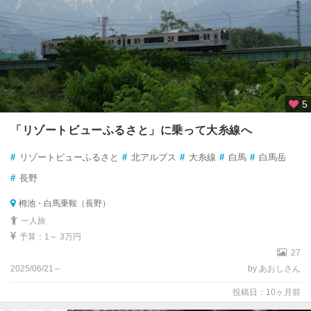
5
「リゾートビューふるさと」に乗って大糸線へ
#
リゾートビューふるさと
#
北アルプス
#
大糸線
#
白馬
#
白馬岳
#
長野
栂池・白馬乗鞍（長野）
一人旅
予算：1～ 3万円
27
2025/06/21～
by あおしさん
投稿日：10ヶ月前