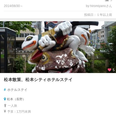
5
2014/08/30～
by hiromiyanoさん
投稿日：１年以上前
5
松本散策、松本シティホテルステイ
#
ホテルステイ
松本（長野）
一人旅
予算：1万円未満