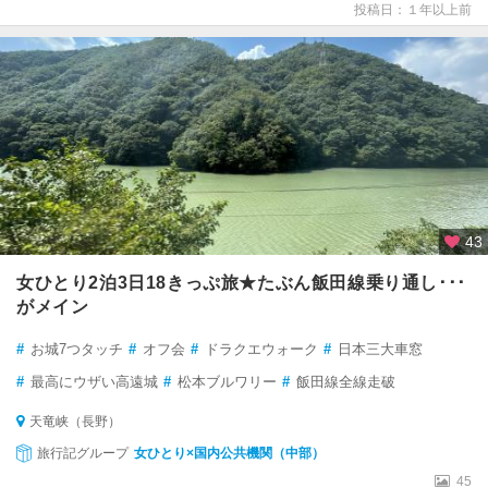
投稿日：１年以上前
43
女ひとり2泊3日18きっぷ旅★たぶん飯田線乗り通し･･･
がメイン
#
お城7つタッチ
#
オフ会
#
ドラクエウォーク
#
日本三大車窓
#
最高にウザい高遠城
#
松本ブルワリー
#
飯田線全線走破
天竜峡（長野）
旅行記グループ
女ひとり×国内公共機関（中部）
45