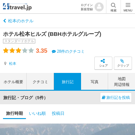
ログイン
新規登録
検索
MENU
松本のホテル
ホテル松本ヒルズ (BBHホテルグループ)
スタンダードホテル
3.35
28件のクチコミ
松本
シェア
クリップ
地図
ホテル概要
クチコミ
旅行記
写真
周辺情報
旅行記・ブログ（5件）
旅行記を投稿
旅行時期
いいね順
投稿日