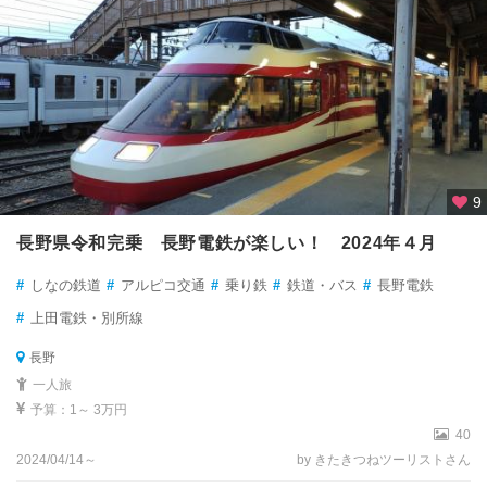
9
長野県令和完乗 長野電鉄が楽しい！ 2024年４月
#
しなの鉄道
#
アルピコ交通
#
乗り鉄
#
鉄道・バス
#
長野電鉄
#
上田電鉄・別所線
長野
一人旅
予算：1～ 3万円
40
2024/04/14～
by きたきつねツーリストさん