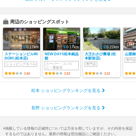
周辺のショッピングスポット
0.17km
0.17km
0.22km
ステーションビルMI
NEW DAYS松本銘品
大王わさび農場 (松
山屋御
DORI (松本店)
館
本駅前店)
専門店
スーパー・コンビ
ショッピングモール
専門店
ニ・量販店
3.40
3.33
3.31
松本 ショッピングランキングを見る
長野 ショッピングランキングを見る
掲載している情報の正確性については万全を期していますが、その内容を保証
するものではありません。最新の情報は宿泊施設にご確認ください。