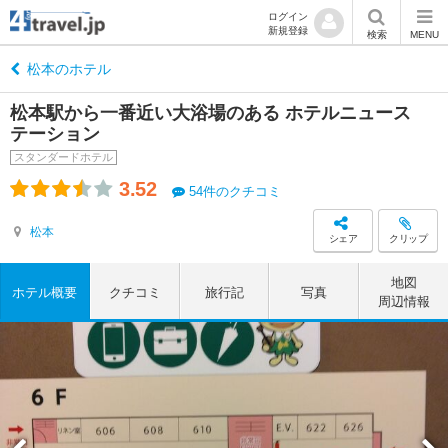
ログイン
新規登録
検索
MENU
松本のホテル
松本駅から一番近い大浴場のある ホテルニュース
テーション
スタンダードホテル
3.52
54件のクチコミ
松本
シェア
クリップ
地図
ホテル概要
クチコミ
旅行記
写真
周辺情報