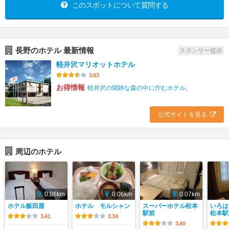
このスポットについて質問する
長野のホテル 最新情報
スポンサー提供
軽井沢マリオットホテル
3.83
お得情報
軽井沢の閑静な森の中に佇むホテル。
公式サイトを見る
周辺のホテル
0.06km
0.06km
0.07km
ホテル飯田屋
ホテル モルシャン
スーパーホテル松本
いろは
駅前
松本駅
3.41
3.34
3.40