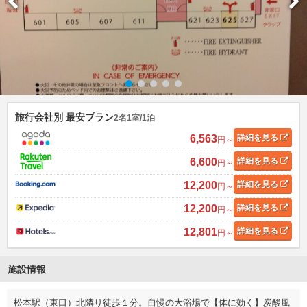
旅行会社別 最安プラン
2名1室/1泊
6,563
詳細
を見る
円～
6,600
詳細
を見る
円～
12,200
詳細
を見る
円～
12,200
詳細
を見る
円～
12,801
詳細
を見る
円～
施設情報
松本駅（東口）北隣り徒歩１分。自慢の大浴場で【体に効く】炭酸風