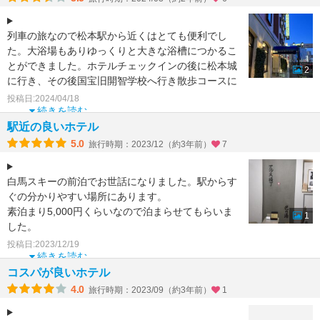
列車の旅なので松本駅から近くはとても便利でし
た。大浴場もありゆっくりと大きな浴槽につかるこ
とができました。ホテルチェックインの後に松本城
2
に行き、その後国宝旧開智学校へ行き散歩コースに
は丁度よい近さです
投稿日:2024/04/18
続きを読む
駅近の良いホテル
5.0
旅行時期：2023/12（約3年前）
7
白馬スキーの前泊でお世話になりました。駅からす
ぐの分かりやすい場所にあります。
素泊まり5,000円くらいなので泊まらせてもらいま
1
した。
何といっても大浴場がうれしい＼(^o^)／ ベッドも
投稿日:2023/12/19
寝やす
続きを読む
コスパが良いホテル
4.0
旅行時期：2023/09（約3年前）
1