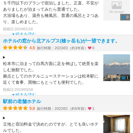
５千円以下のプランで宿泊しました。正直、不安が
ありましたが泊まってみたら普通でした。
大浴場もあり、湯舟も檜風呂、普通の風呂と２つあ
0
り、楽しめました。
松本駅から徒歩３分でお値段も安かったので機会
投稿日:2024/01/16
続きを読む
ホテルの窓から北アルプス(槍ヶ岳も)が一望できます。
4.5
旅行時期：2023/03（約3年前）
0
松本市に泊まって白馬方面に足を伸ばして絶景を楽
しむ旅館でした。
拠点としてのホテルニューステーションは松本駅に
1
近くて食事、買物にもとっても便利でした。
朝御飯もボリュームたっぷりで美味しくいただき
投稿日:2023/03/18
続きを読む
駅前の老舗ホテル
5.0
旅行時期：2022/01（約5年前）
1
立地と宿泊料金で決めたのですが、とても良いホテ
ルでした。