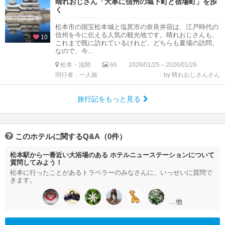
晴れおじさん「大寒に信州の城下町と宿場町」を歩
く
松本市の国宝松本城と塩尻市の奈良井宿は、江戸時代の
信州を今に伝える人気の観光地です。晴れおじさんも、
10
これまで既に訪れているけれど、どちらも夏場の訪問。
なので、今...
松本・浅間
66
2026/01/25～2026/01/26
同行者：一人旅
by 晴れおじさんさん
旅行記をもっと見る
このホテルに関するQ&A（0件）
松本駅から一番近い大浴場のある ホテルニューステーションについて
質問してみよう！
松本に行ったことがあるトラベラーのみなさんに、いっせいに質問で
きます。
…他