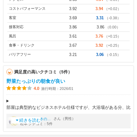
コストパフォーマンス
3.92
3.94
（+0.02）
客室
3.69
3.31
（-0.38）
接客対応
3.86
3.86
（0.00）
風呂
3.61
3.76
（+0.15）
食事・ドリンク
3.67
3.92
（+0.25）
バリアフリー
3.21
3.06
（-0.15）
満足度の高いクチコミ（5件）
野菜たっぷりの朝食が良い
4.0
旅行時期：2026/01
部屋は典型的なビジネスホテル仕様ですが、大浴場がある分、比
較的ゆったりした気分で泊まることが出来ました。
by
さん（男性）
アジア好きの晴れおじさん
続きを読む
松本 クチコミ：5件
朝食が野菜たっぷりの健康的な内容で美味。漬物やちりめんじゃ
こがバイキングで食べ放題でした