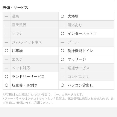
設備・サービス
―
温泉
大浴場
―
露天風呂
―
混浴あり
―
サウナ
インターネット可
―
ジム/フィットネス
―
プール
駐車場
洗浄機能トイレ
―
エステ
マッサージ
―
ペット対応
―
送迎サービス
ランドリーサービス
―
コンビニ近く
航空券・JR付き
パソコン貸出し
※未対応または確認がとれない場合に、「―」と表示されます。
※フォートラベルはクチコミサイトという性質上、施設情報は保証されませんので、必
ず事前にご確認のうえご利用ください。