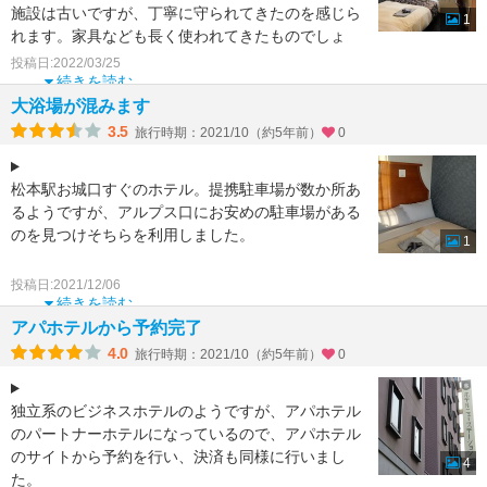
施設は古いですが、丁寧に守られてきたのを感じら
1
れます。家具なども長く使われてきたものでしょ
う、レトロな雰囲気で変にリノベーションされたも
投稿日:2022/03/25
のよ
続きを読む
大浴場が混みます
3.5
旅行時期：2021/10（約5年前）
0
松本駅お城口すぐのホテル。提携駐車場が数か所あ
るようですが、アルプス口にお安めの駐車場がある
のを見つけそちらを利用しました。
1
元は銭湯だったというホテルで、駅近でありながら
投稿日:2021/12/06
大浴場あり。ただし、ホ
続きを読む
アパホテルから予約完了
4.0
旅行時期：2021/10（約5年前）
0
独立系のビジネスホテルのようですが、アパホテル
のパートナーホテルになっているので、アパホテル
のサイトから予約を行い、決済も同様に行いまし
4
た。