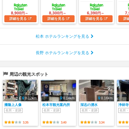
8,900
8,300
6,390
7
円～
円～
円～
詳細
を見る
詳細
を見る
詳細
を見る
詳
松本 ホテルランキングを見る
長野 ホテルランキングを見る
周辺の観光スポット
0.12km
0.14km
0.16km
播隆上人像
松本市観光案内所
深志の湧水
浄林寺
名所・史跡
名所・史跡
名所・史跡
名所・
3.35
3.40
3.34