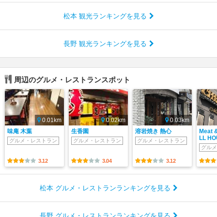
松本 観光ランキングを見る
長野 観光ランキングを見る
周辺のグルメ・レストランスポット
0.01km
0.02km
0.03km
味庵 木葉
生香園
溶岩焼き 熱心
Meat 
LL H
グルメ・レストラン
グルメ・レストラン
グルメ・レストラン
グルメ
3.12
3.04
3.12
松本 グルメ・レストランランキングを見る
長野 グルメ・レストランランキングを見る