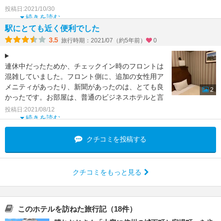
松本駅から近く非常に便利です。ホテルはかなり古
投稿日:2021/10/30
いですが、
続きを読む
駅にとても近く便利でした
3.5
旅行時期：2021/07（約5年前）
0
連休中だったためか、チェックイン時のフロントは
混雑していました。フロント側に、追加の女性用ア
メニティがあったり、新聞があったのは、とても良
2
かったです。お部屋は、普通のビジネスホテルと言
う感じで、特に不
投稿日:2021/08/12
続きを読む
クチコミを投稿する
クチコミをもっと見る
このホテルを訪ねた旅行記（18件）