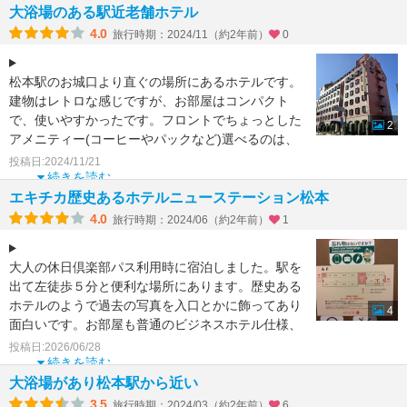
大浴場のある駅近老舗ホテル
4.0
旅行時期：2024/11（約2年前）
0
松本駅のお城口より直ぐの場所にあるホテルです。
建物はレトロな感じですが、お部屋はコンパクト
で、使いやすかったです。フロントでちょっとした
2
アメニティー(コーヒーやパックなど)選べるのは、
女性には嬉しいサ
投稿日:2024/11/21
続きを読む
エキチカ歴史あるホテルニューステーション松本
4.0
旅行時期：2024/06（約2年前）
1
大人の休日倶楽部パス利用時に宿泊しました。駅を
出て左徒歩５分と便利な場所にあります。歴史ある
ホテルのようで過去の写真を入口とかに飾ってあり
4
面白いです。お部屋も普通のビジネスホテル仕様、
７F大浴場も有難
投稿日:2026/06/28
続きを読む
大浴場があり松本駅から近い
3.5
旅行時期：2024/03（約2年前）
6