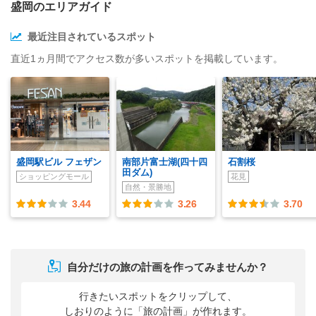
盛岡のエリアガイド
最近注目されているスポット
直近1ヵ月間でアクセス数が多いスポットを掲載しています。
盛岡駅ビル フェザン
南部片富士湖(四十四
石割桜
田ダム)
ショッピングモール
花見
自然・景勝地
3.44
3.26
3.70
自分だけの旅の計画を作ってみませんか？
行きたいスポットをクリップして、
しおりのように「旅の計画」が作れます。