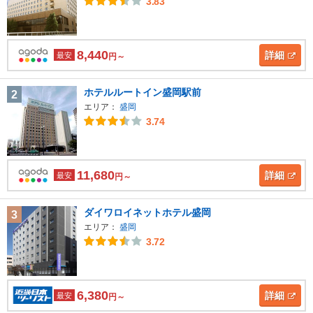
3.83
8,440
詳細
最安
円～
ホテルルートイン盛岡駅前
2
エリア：
盛岡
3.74
11,680
詳細
最安
円～
ダイワロイネットホテル盛岡
3
エリア：
盛岡
3.72
6,380
詳細
最安
円～