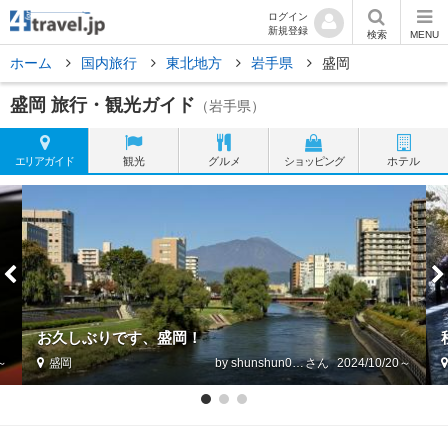
ログイン
新規登録
検索
MENU
ホーム
国内旅行
東北地方
岩手県
盛岡
盛岡 旅行・観光ガイド
（岩手県）
エリア
ガイド
観光
グルメ
ショッピング
ホテル
お久しぶりです、盛岡！
2～
盛岡
by shunshun0728
2024/10/20～