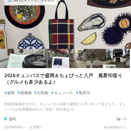
2026キュンパスで盛岡＆ちょびっと八戸 風景印巡り
（グルメも多少あるよ）
#
盛岡
#
開運橋
#
石割桜
#
キュンパス
#
風景印
時差投稿過ぎますが。キュンパス1日券で盛岡と八戸へ行ってきました。キュ
ンパスは利用開始日の1ヶ月前～14日前まで...
盛岡
33
2026/03/03～ （1日間）
by 8xiangさん