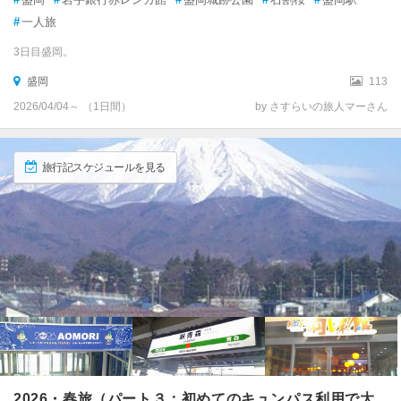
#
一人旅
3日目盛岡。
盛岡
113
2026/04/04～ （1日間）
by さすらいの旅人マーさん
旅行記スケジュールを見る
2026・春旅（パート３：初めてのキュンパス利用で大