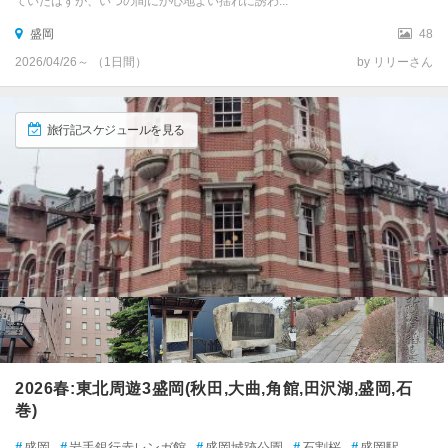
ていたはずが、いつの間にか心地よい揺れに誘わ...
盛岡
48
2026/04/26～ （1日間）
by リリーさん
旅行記スケジュールを見る
2026春:東北周遊3盛岡(秋田,大曲,角館,田沢湖,盛岡,石
巻)
#
盛岡
#
岩手銀行赤レンガ館
#
盛岡城跡公園
#
石割桜
#
盛岡駅