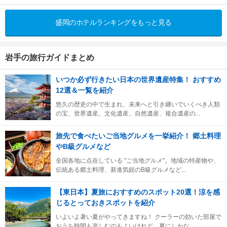
盛岡のホテルランキングをもっと見る
岩手の旅行ガイドまとめ
いつか必ず行きたい日本の世界遺産特集！ おすすめ
12選＆一覧を紹介
悠久の歴史の中で生まれ、未来へと引き継いでいくべき人類
の宝、世界遺産。文化遺産、自然遺産、複合遺産の...
旅先で食べたいご当地グルメを一挙紹介！ 郷土料理
やB級グルメなど
全国各地に点在している "ご当地グルメ"。地域の特産物や、
伝統ある郷土料理、新進気鋭のB級グルメなど...
【東日本】夏旅におすすめのスポット20選！涼を感
じるとっておきスポットを紹介
いよいよ暑い夏がやってきますね！ クーラーの効いた部屋で
おうち時間も楽しむのもよいけれど、夏にしかな...