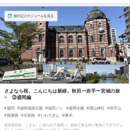
旅行記スケジュールを見る
さよなら桜、こんにちは新緑。秋田ー岩手ー宮城の旅
~ ③盛岡編
#
盛岡
#
盛岡城跡公園
#
福田パン
#
盛岡冷麺
#
櫻山神社
#
岩手山
#
開運橋
#
石割桜
#
いわてぎん
#
啄木
秋田新幹線「こまち」に揺られて盛岡へ。初めて乗る赤い車体にワクワクし