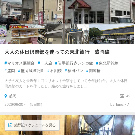
大人の休日倶楽部を使っての東北旅行 盛岡編
#
マリオス展望台
#
一人旅
#
岩手銀行赤レンガ館
#
東北新幹線
#
盛岡
#
盛岡城跡公園
#
石割桜
#
福田パン
#
開運橋
大学の友人と最近年１回マリオット合宿をしていて今年は仙台。大人の休日
倶楽部のカードを作ったし、絡めて旅行をしまし...
盛岡
49
2026/06/30～ （5日間）
by tuneさん
旅行記スケジュールを見る