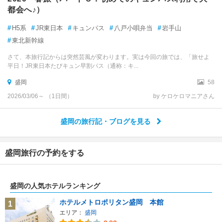
都会へ♪）
#
H5系
#
JR東日本
#
キュンパス
#
八戸小唄弁当
#
岩手山
#
東北新幹線
さて、本旅行記からは突然芸風が変わります。実は今回の旅では、「旅せよ
平日！JR東日本たびキュン早割パス（通称：キ...
盛岡
58
2026/03/06～ （1日間）
by ケロケロマニアさん
盛岡の旅行記・ブログを見る
盛岡旅行の予約をする
盛岡の人気ホテルランキング
ホテルメトロポリタン盛岡 本館
1
エリア：
盛岡