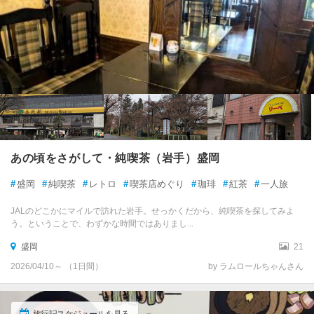
あの頃をさがして・純喫茶（岩手）盛岡
#
盛岡
#
純喫茶
#
レトロ
#
喫茶店めぐり
#
珈琲
#
紅茶
#
一人旅
JALのどこかにマイルで訪れた岩手。せっかくだから、純喫茶を探してみよ
う。ということで、わずかな時間ではありまし...
盛岡
21
2026/04/10～ （1日間）
by ラムロールちゃんさん
旅行記スケジュールを見る