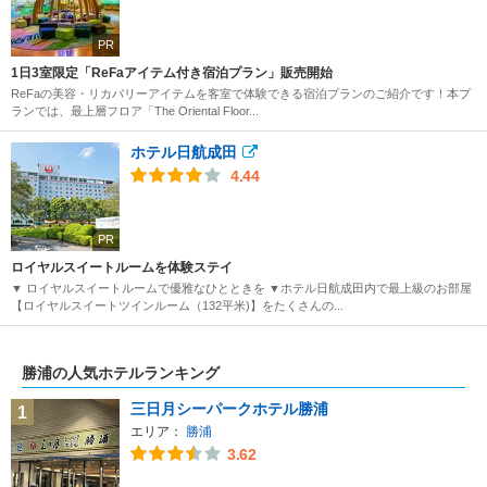
PR
1日3室限定「ReFaアイテム付き宿泊プラン」販売開始
ReFaの美容・リカバリーアイテムを客室で体験できる宿泊プランのご紹介です！本プ
ランでは、最上層フロア「The Oriental Floor...
ホテル日航成田
4.44
PR
ロイヤルスイートルームを体験ステイ
▼ ロイヤルスイートルームで優雅なひとときを ▼ホテル日航成田内で最上級のお部屋
【ロイヤルスイートツインルーム（132平米)】をたくさんの...
勝浦の人気ホテルランキング
三日月シーパークホテル勝浦
1
エリア：
勝浦
3.62