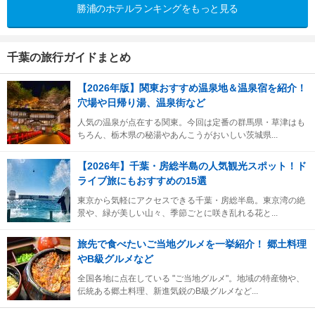
勝浦のホテルランキングをもっと見る
千葉の旅行ガイドまとめ
【2026年版】関東おすすめ温泉地＆温泉宿を紹介！
穴場や日帰り湯、温泉街など
人気の温泉が点在する関東。今回は定番の群馬県・草津はも
ちろん、栃木県の秘湯やあんこうがおいしい茨城県...
【2026年】千葉・房総半島の人気観光スポット！ド
ライブ旅にもおすすめの15選
東京から気軽にアクセスできる千葉・房総半島。東京湾の絶
景や、緑が美しい山々、季節ごとに咲き乱れる花と...
旅先で食べたいご当地グルメを一挙紹介！ 郷土料理
やB級グルメなど
全国各地に点在している "ご当地グルメ"。地域の特産物や、
伝統ある郷土料理、新進気鋭のB級グルメなど...