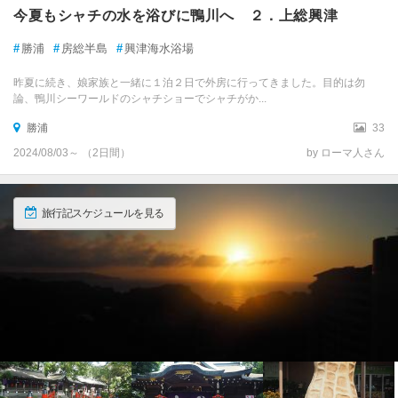
今夏もシャチの水を浴びに鴨川へ ２．上総興津
#
勝浦
#
房総半島
#
興津海水浴場
昨夏に続き、娘家族と一緒に１泊２日で外房に行ってきました。目的は勿
論、鴨川シーワールドのシャチショーでシャチがか...
勝浦
33
2024/08/03～ （2日間）
by ローマ人さん
旅行記スケジュールを見る