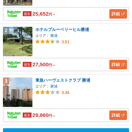
25,652
詳細
最安
円～
ホテルブルーベリーヒル勝浦
2
エリア：
勝浦
3.51
27,500
詳細
最安
円～
東急ハーヴェストクラブ 勝浦
3
エリア：
勝浦
3.36
29,860
詳細
最安
円～