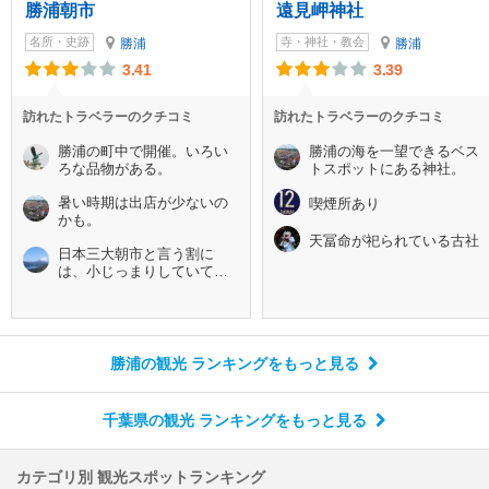
勝浦朝市
遠見岬神社
名所・史跡
寺・神社・教会
勝浦
勝浦
3.41
3.39
訪れたトラベラーのクチコミ
訪れたトラベラーのクチコミ
勝浦の町中で開催。いろい
勝浦の海を一望できるベス
ろな品物がある。
トスポットにある神社。
暑い時期は出店が少ないの
喫煙所あり
かも。
天冨命が祀られている古社
日本三大朝市と言う割に
は、小じっまりしていて寂
しかったな～
勝浦の観光 ランキング
をもっと見る
千葉県の観光 ランキング
をもっと見る
カテゴリ別 観光スポットランキング