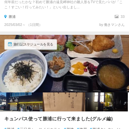
何年前だったかな？初めて勝浦の遠見岬神社の雛人形をTVで見たパパが「こ
こ！すごい！行ってみたい！」といい出しまし...
勝浦
33
2025/03/02～ （1日間）
by 働きマンさん
旅行記スケジュールを見る
キュンパス使って勝浦に行って来ました(グルメ編)