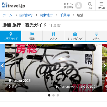
ログイン
新規登録
検索
MENU
ホーム
国内旅行
関東地方
千葉県
勝浦
勝浦 旅行・観光ガイド
（千葉県）
エリア
ガイド
観光
グルメ
ショッピング
ホテル
Bousou 2025
3～
勝浦
by Tomorrow
2025/11/15～