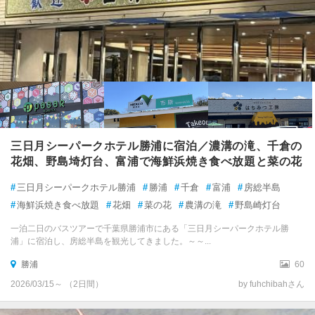
三日月シーパークホテル勝浦に宿泊／濃溝の滝、千倉の
花畑、野島埼灯台、富浦で海鮮浜焼き食べ放題と菜の花
#
三日月シーパークホテル勝浦
#
勝浦
#
千倉
#
富浦
#
房総半島
#
海鮮浜焼き食べ放題
#
花畑
#
菜の花
#
農溝の滝
#
野島崎灯台
一泊二日のバスツアーで千葉県勝浦市にある「三日月シーパークホテル勝
浦」に宿泊し、房総半島を観光してきました。～～...
勝浦
60
2026/03/15～ （2日間）
by fuhchibahさん