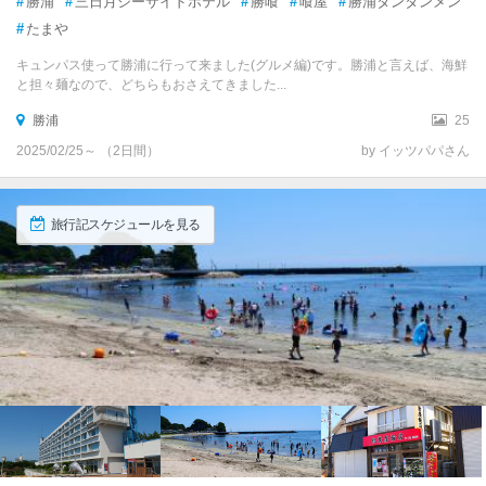
#
勝浦
#
三日月シーサイドホテル
#
勝喰
#
喰屋
#
勝浦タンタンメン
#
たまや
キュンパス使って勝浦に行って来ました(グルメ編)です。勝浦と言えば、海鮮
と担々麺なので、どちらもおさえてきました...
勝浦
25
2025/02/25～ （2日間）
by イッツパパさん
旅行記スケジュールを見る