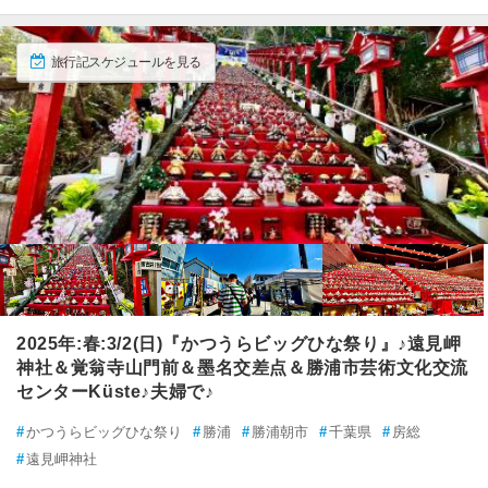
旅行記スケジュールを見る
2025年:春:3/2(日)『かつうらビッグひな祭り』♪遠見岬
神社＆覚翁寺山門前＆墨名交差点＆勝浦市芸術文化交流
センターKüste♪夫婦で♪
#
かつうらビッグひな祭り
#
勝浦
#
勝浦朝市
#
千葉県
#
房総
#
遠見岬神社