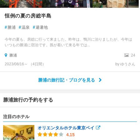
恒例の夏の房総半島
#
勝浦
#
温泉
#
避暑地
今年の夏も、房総に行って来ました。昨年は、鴨川に泊りましたが、今年は
いつもの勝浦に宿泊です。孫が着いて来る年では...
勝浦
24
2023/08/16～ （4日間）
by ゆうさん
勝浦の旅行記・ブログを見る
勝浦旅行の予約をする
注目のホテル
オリエンタルホテル東京ベイ
4.15