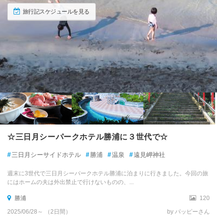
旅行記スケジュールを見る
☆三日月シーパークホテル勝浦に３世代で☆
#
三日月シーサイドホテル
#
勝浦
#
温泉
#
遠見岬神社
週末に3世代で三日月シーパークホテル勝浦に泊まりに行きました。今回の旅
にはホームの夫は外出禁止で行けないものの、...
勝浦
120
2025/06/28～ （2日間）
by パッピーさん