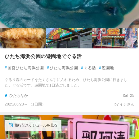
ひたち海浜公園の遊園地でぐる活
#
国営ひたち海浜公園
#
ひたち海浜公園
#
ぐる活
#
遊園地
ぐるり森のカードをたくさん手に入れるため、ひたち海浜公園に行きまし
た。ぐる活です。遊園地で1日過ごしました。
ひたちなか
25
2025/06/28～ （1日間）
by イチさん
旅行記スケジュールを見る