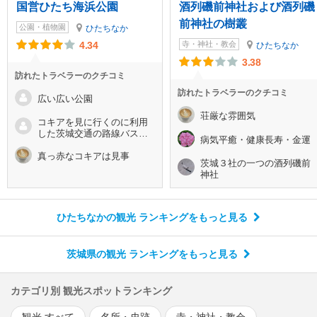
国営ひたち海浜公園
酒列磯前神社および酒列磯
前神社の樹叢
公園・植物園
ひたちなか
4.34
寺・神社・教会
ひたちなか
3.38
訪れたトラベラーのクチコミ
訪れたトラベラーのクチコミ
広い広い公園
荘厳な雰囲気
コキアを見に行くのに利用
した茨城交通の路線バスは
病気平癒・健康長寿・金運
クレジットカードタッチ決
済だった
真っ赤なコキアは見事
茨城３社の一つの酒列磯前
神社
ひたちなかの観光 ランキング
をもっと見る
茨城県の観光 ランキング
をもっと見る
カテゴリ別 観光スポットランキング
観光 すべて
名所・史跡
寺・神社・教会