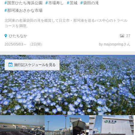
#
国営ひたち海浜公園
#
市場寿し
#
茨城
#
袋田の滝
#
那珂湊おさかな市場
北関東の名瀑袋田の滝を鑑賞して日立市・那珂湊を巡るバス中心のトラベル
コースを満喫。
ひたちなか
27
2025/05/03～ （2日間）
by majorspringさん
旅行記スケジュールを見る