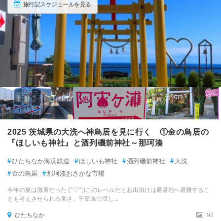
旅行記スケジュールを見る
2025 茨城県の大洗へ神鳥居を見に行く ①金の鳥居の
『ほしいも神社』と酒列磯前神社～那珂湊
#
ひたちなか海浜鉄道
#
ほしいも神社
#
酒列磯前神社
#
大洗
#
金の鳥居
#
那珂湊おさかな市場
今年の夏は激暑だった (^▽^;)このレベルだとお出掛けは避暑地へ避難するこ
とも考えさせられる暑さ。千葉県で涼し...
ひたちなか
92