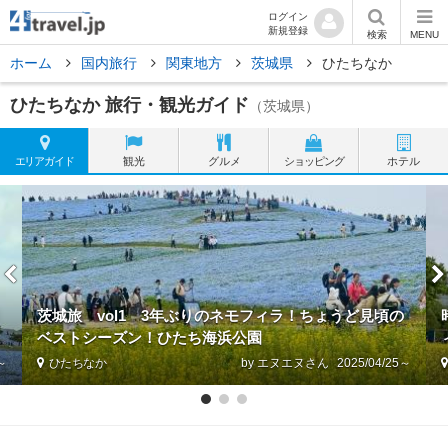
ログイン
新規登録
検索
MENU
ホーム
国内旅行
関東地方
茨城県
ひたちなか
ひたちなか 旅行・観光ガイド
（茨城県）
エリア
ガイド
観光
グルメ
ショッピング
ホテル
茨城旅 vol1 3年ぶりのネモフィラ！ちょうど見頃の
ベストシーズン！ひたち海浜公園
5～
ひたちなか
by エヌエヌ
2025/04/25～