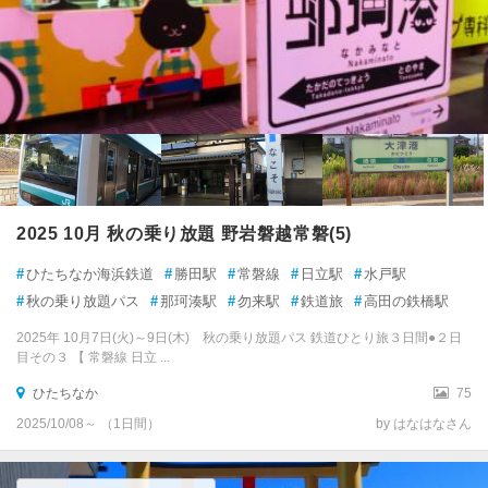
2025 10月 秋の乗り放題 野岩磐越常磐(5)
#
ひたちなか海浜鉄道
#
勝田駅
#
常磐線
#
日立駅
#
水戸駅
#
秋の乗り放題パス
#
那珂湊駅
#
勿来駅
#
鉄道旅
#
高田の鉄橋駅
2025年 10月7日(火)～9日(木) 秋の乗り放題パス 鉄道ひとり旅３日間●２日
目その３ 【 常磐線 日立 ...
ひたちなか
75
2025/10/08～ （1日間）
by はなはなさん