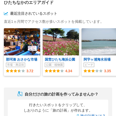
ひたちなかのエリアガイド
最近注目されているスポット
直近1ヵ月間でアクセス数が多いスポットを掲載しています。
那珂湊 おさかな市場
国営ひたち海浜公園
阿字ヶ浦海水浴場
市場・商店街
公園・植物園
ビーチ
3.72
4.34
3.35
自分だけの旅の計画を作ってみませんか？
行きたいスポットをクリップして、
しおりのように「旅の計画」が作れます。
旅の計画とは？