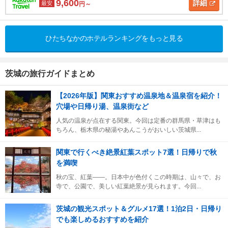
9,600
詳細
最安
円～
ひたちなかのホテルランキングをもっと見る
茨城の旅行ガイドまとめ
【2026年版】関東おすすめ温泉地＆温泉宿を紹介！
穴場や日帰り湯、温泉街など
人気の温泉が点在する関東。今回は定番の群馬県・草津はも
ちろん、栃木県の秘湯やあんこうがおいしい茨城県...
関東で行くべき絶景紅葉スポット7選！日帰りで秋
を満喫
秋の宝、紅葉――。日本中が色付くこの時期は、山々で、お
寺で、公園で、美しい紅葉絶景が見られます。今回...
茨城の観光スポット＆グルメ17選！1泊2日・日帰り
でも楽しめるおすすめを紹介