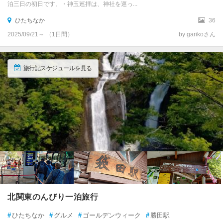
泊三日の初日です。・神玉巡拝は、神社を巡っ...
ひたちなか
36
2025/09/21～ （1日間）
by garikoさん
旅行記スケジュールを見る
北関東のんびり一泊旅行
#
ひたちなか
#
グルメ
#
ゴールデンウィーク
#
勝田駅