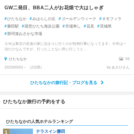
GW二発目、BBA二人がお花畑で大はしゃぎ
#
ひたちなか
#
みはらしの丘
#
ゴールデンウィーク
#
ネモフィラ
#
勝田駅
#
国営ひたち海浜公園
#
市場寿し
#
花見
#
茨城県
#
那珂湊おさかな市場
ＧＷは東京の友達の家に泊まりに行くのが恒例行事になってます。今年は一
泊だけなんですが、行ったことない所に行こうと...
ひたちなか
58
2025/05/03～ （2日間）
by あさひさん
ひたちなかの旅行記・ブログを見る
ひたちなか旅行の予約をする
ひたちなかの人気ホテルランキング
テラスイン勝田
1