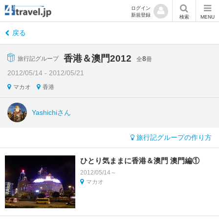
ログイン
新規登録
検索
MENU
戻る
香港＆澳門2012
8
旅行記グループ
全
冊
2012/05/14 - 2012/05/21
マカオ
香港
Yashichiさん
旅行記グループの作り方
ひとり気ままに香港＆澳門 澳門編①
2012/05/14～
マカオ