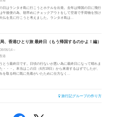
香港
の日はランタオ島に行こうとホテルを出発。去年は帰国の日に飛行
は午後便の為、朝早めにチェックアウトをして空港で手荷物を預け
大仏を見に行こうと考えました。ランタオ島は...
局、香港ひとり旅 最終日（もう帰国するのかよ！編）
08/06/14～
香港
うとう最終日です。日頃の行ないが悪い為に最終日になって晴れま
た・・・。本当はこの日（6月19日）から来港するはずでしたが、
みを取る時に既に先着がいたために仕方なく...
旅行記グループの作り方