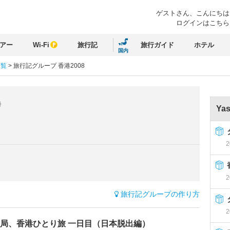
ゲストさん、
こんにちは
ログインはこちら
アー
Wi-Fi
旅行記
旅行ガイド
ホテル
国内
一覧
>
旅行記グループ 香港2008
冊
Ya
2
2
旅行記グループの作り方
2
局、香港ひとり旅 一日目（日本脱出編）