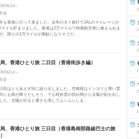
08/06/14～
2
香港
年も香港に行って来ました。去年のタイ旅行でJALのマイレージが
万マイル貯まりました。香港は2万マイルで特典航空券に換えられま
2
が、残りの1万マイルが無駄になりそうだ...
2
局、香港ひとり旅 二日目（香港街歩き編）
2
08/06/14～
香港
日目はとりあえず街に繰り出しました。空模様はドンヨリと厚い雲
2
今にも雨が降りだしそう。でも時折雲の切れ間から太陽が顔を出し
した。太陽が出ると暑さも増してムシムシしま...
2
局、香港ひとり旅 三日目（香港島南部路線巴士の旅
2
）