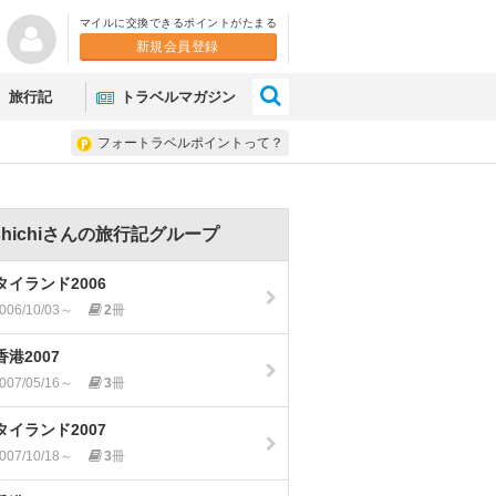
マイルに交換できるポイントがたまる
新規会員登録
×
旅行記
トラベルマガジン
フォートラベルポイントって？
shichiさんの旅行記グループ
タイランド2006
006/10/03～
2
冊
香港2007
007/05/16～
3
冊
タイランド2007
007/10/18～
3
冊