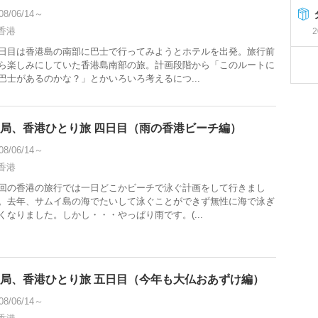
08/06/14～
香港
2
日目は香港島の南部に巴士で行ってみようとホテルを出発。旅行前
ら楽しみにしていた香港島南部の旅。計画段階から「このルートに
巴士があるのかな？」とかいろいろ考えるにつ...
局、香港ひとり旅 四日目（雨の香港ビーチ編）
08/06/14～
香港
回の香港の旅行では一日どこかビーチで泳ぐ計画をして行きまし
。去年、サムイ島の海でたいして泳ぐことができず無性に海で泳ぎ
くなりました。しかし・・・やっぱり雨です。(...
局、香港ひとり旅 五日目（今年も大仏おあずけ編）
08/06/14～