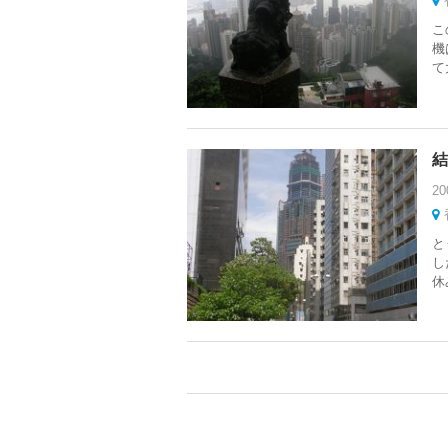
こ
機
て
結
20
と
し
休