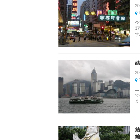
20
今
3
す
結
20
二
で
ま
結
編