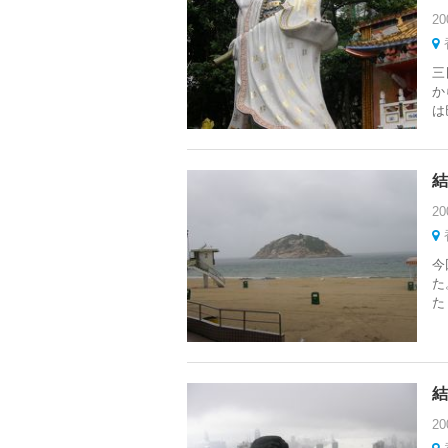
20
三
か
は
結
20
今
た
た
結
20