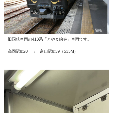
旧国鉄車両の413系「とやま絵巻」車両です。
高岡駅8:20 → 富山駅8:39（535M）