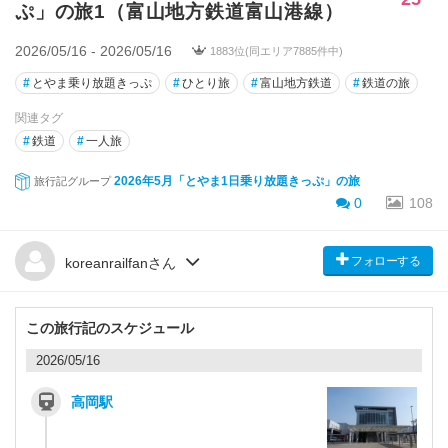
ぷ」の旅1（富山地方鉄道富山港線）
2026/05/16 - 2026/05/16
1883位(同エリア7885件中)
#
とやま乗り放題きっぷ
#
ひとり旅
#
富山地方鉄道
#
鉄道の旅
関連タグ
#
鉄道
#
一人旅
2026年5月「とやま1日乗り放題きっぷ」の旅
旅行記グループ
0
108
フォローする
koreanrailfanさん
この旅行記のスケジュール
2026/05/16
高岡駅