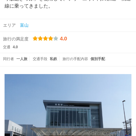
線に乗ってきました。
エリア
富山
4.0
旅行の満足度
交通
4.0
同行者
一人旅
交通手段
私鉄
旅行の手配内容
個別手配