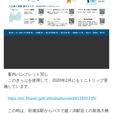
案内パンフレット写し
このきっぷを使用して、2020年2月にもミニトリップ実
施しています。
https://ssl.4travel.jp/tcs/t/editalbum/edit/11605735/
この時は、岩瀬浜駅からバスで越ノ潟駅近くの新湊大橋