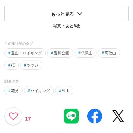
もっと見る
写真：あと
8
枚
この旅行記のタグ
#
登山・ハイキング
#
愛川公園
#
仏果山
#
高取山
#
桜
#
ツツジ
関連タグ
#
花見
#
ハイキング
#
登山
17