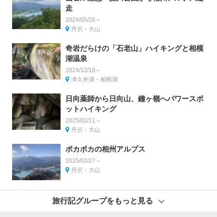
走
2024/05/26～
丹沢・大山
奇岩だらけの「石老山」ハイキングと相模
湖温泉
2024/12/19～
津久井湖・相模湖
日向薬師から日向山、鐘ヶ嶺へパワースポ
ットハイキング
2025/02/11～
丹沢・大山
ポカポカの相州アルプス
2025/02/27～
丹沢・大山
旅行記グループをもっと見る