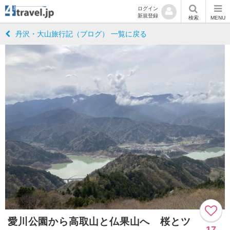
ログイン
新規登録
検索
MENU
丹沢・大山旅行記（ブログ） 一覧に戻る
愛川公園から高取山と仏果山へ 桜とツ
17