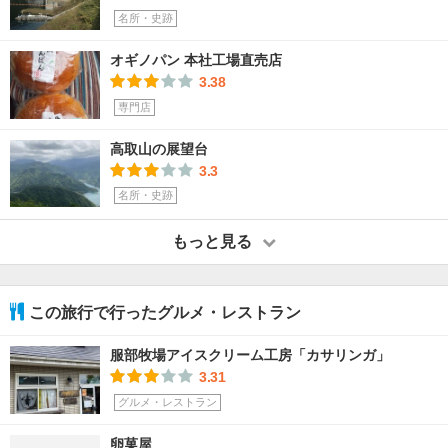
名所・史跡
オギノパン 本社工場直売店
3.38
専門店
高取山の展望台
3.3
名所・史跡
もっと見る
この旅行で行ったグルメ・レストラン
服部牧場アイスクリーム工房「カサリンガ」
3.31
グルメ・レストラン
卵菓屋