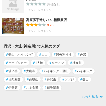
評価なし
グルメ・レストラン
高座豚手造りハム 相模原店
3.26
グルメ・レストラン
丹沢・大山(神奈川) で人気のタグ
#
登山・ハイキング
#
大山
#
阿夫利神社
#
丹沢
#
ケーブルカー
#
1人旅
#
ルーメン
#
神奈川
#
塔ノ岳
#
大山寺
#
ハイキング・登山
#
ハイキング
#
日向薬師
#
高取山
#
丹沢山
#
ツツジ
#
登山
#
伊勢原
#
こま参道
#
鶴巻温泉
もっと見る