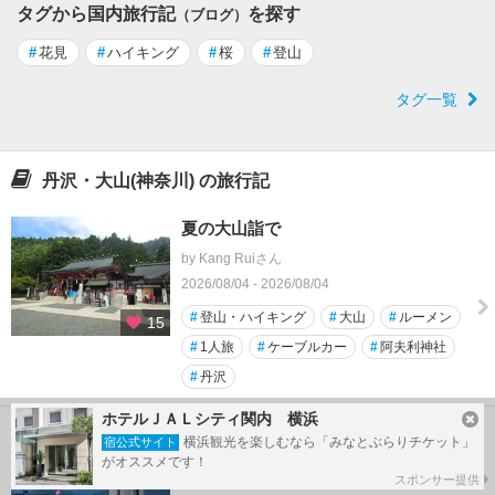
タグから国内旅行記
を探す
（ブログ）
#
花見
#
ハイキング
#
桜
#
登山
タグ一覧
丹沢・大山(神奈川) の旅行記
夏の大山詣で
by Kang Ruiさん
2026/08/04 - 2026/08/04
#
登山・ハイキング
#
大山
#
ルーメン
15
#
1人旅
#
ケーブルカー
#
阿夫利神社
#
丹沢
ホテルＪＡＬシティ関内 横浜
丹沢三ノ塔を歩く
横浜観光を楽しむなら「みなとぶらりチケット」
宿公式サイト
by やすちんさん
がオススメです！
スポンサー提供
2026/06/17 - 2026/06/17