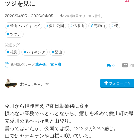
ツジを見に
2026/04/05 - 2026/04/05
290位(同エリア817件中)
#
登山・ハイキング
#
愛川公園
#
仏果山
#
高取山
#
桜
#
ツツジ
関連タグ
#
花見
#
ハイキング
#
登山
東丹沢 宮ヶ瀬
旅行記グループ
0
28
フォローする
わんこさん
今月から担務替えで常日勤業務に変更
慣れない業務でへとへとながら、癒しを求めて愛川町の県
立愛川公園へお花見と山登り。
曇ってはいたが、公園では桜、ツツジがいい感じ。
山ではヤナギランや山桜も咲いている。