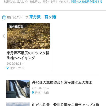
利用規約に違反している投稿は、報告する事ができます。
問題のある投稿を連絡する
東丹沢 宮ヶ瀬
旅行記グループ
前の旅行記
東丹沢不動尻のミツマタ群
生地へハイキング
2026/03/21～
丹沢・大山
丹沢菜の花展望台と宮ヶ瀬ダムの放水
2018/07/13～
丹沢・大山
山ビル注意 愛川公園から相州アルプス縦