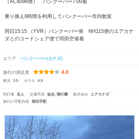
（AC8098便） バンクーバー7:00着
乗り換え8時間を利用してバンクーバー市内散策
同日15:15 （YVR）バンクーバー発 NH115便のエアカナ
ダとのコードシェア便で羽田空港着
エリア
バンクーバー(カナダ)
4.0
旅行の満足度
観光
3.5
ホテル
4.5
同行者
友人
交通手段
徒歩
飛行機
航空会社
エアカナダ
旅行の手配内容
個別手配