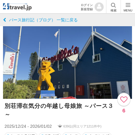
ログイン
新規登録
検索
MENU
パース旅行記（ブログ） 一覧に戻る
別荘滞在気分の年越し母娘旅 ～パース３
6
～
2025/12/24 - 2026/01/02
639位(同エリア1211件中)