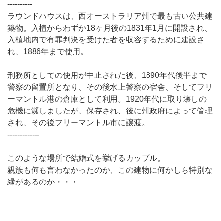
----------
ラウンドハウスは、西オーストラリア州で最も古い公共建
築物。入植からわずか18ヶ月後の1831年1月に開設され、
入植地内で有罪判決を受けた者を収容するために建設さ
れ、1886年まで使用。
刑務所としての使用が中止された後、1890年代後半まで
警察の留置所となり、その後水上警察の宿舎、そしてフリ
ーマントル港の倉庫として利用。1920年代に取り壊しの
危機に瀕しましたが、保存され、後に州政府によって管理
され、その後フリーマントル市に譲渡。
-------------
このような場所で結婚式を挙げるカップル。
親族も何も言わなかったのか、この建物に何かしら特別な
縁があるのか・・・