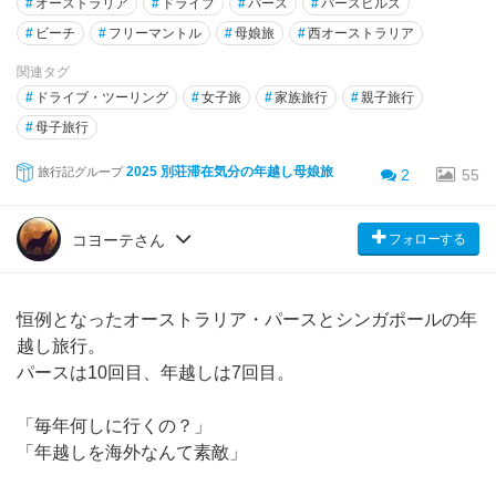
#
オーストラリア
#
ドライブ
#
パース
#
パースヒルズ
#
ビーチ
#
フリーマントル
#
母娘旅
#
西オーストラリア
関連タグ
#
ドライブ・ツーリング
#
女子旅
#
家族旅行
#
親子旅行
#
母子旅行
2025 別荘滞在気分の年越し母娘旅
旅行記グループ
2
55
フォローする
コヨーテさん
恒例となったオーストラリア・パースとシンガポールの年
越し旅行。
パースは10回目、年越しは7回目。
「毎年何しに行くの？」
「年越しを海外なんて素敵」