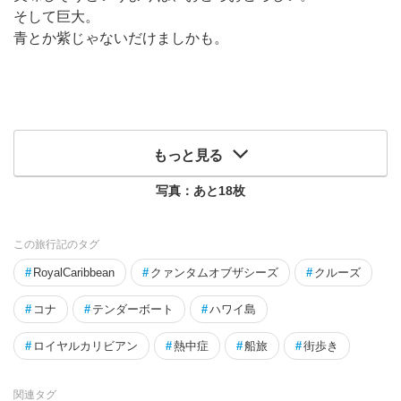
そして巨大。
青とか紫じゃないだけましかも。
もっと見る
写真：あと
18
枚
この旅行記のタグ
#
RoyalCaribbean
#
クァンタムオブザシーズ
#
クルーズ
#
コナ
#
テンダーボート
#
ハワイ島
#
ロイヤルカリビアン
#
熱中症
#
船旅
#
街歩き
関連タグ