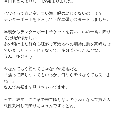
今日もどんよりな1日が始まりました。
ハワイって青い空、青い海、緑の島じゃないのー！？
テンダーボートを下ろして下船準備がスタートしました。
早朝からテンダーボートチケットを貰い、いの一番に降り
てた頃が懐かしい。
あの頃はまだ好奇心旺盛で寄港地への期待に胸を高鳴らせ
ていました・・・じゃなくて、多分若かったんだな。
うん、多分そう。
今なんてもう初めてじゃない寄港地だと
「焦って降りなくてもいっか。何なら降りなくても良いよ
ね？」
なんて余裕まで見せちゃってます。
って、結局「ここまで来て降りないのもね」なんて貧乏人
根性丸出しで降りちゃうんですけどね。