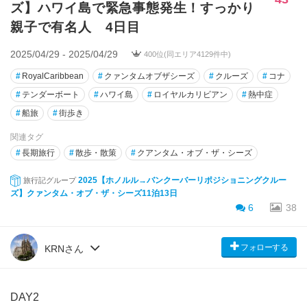
ズ】ハワイ島で緊急事態発生！すっかり
親子で有名人 4日目
2025/04/29 - 2025/04/29
400位(同エリア4129件中)
#
RoyalCaribbean
#
クァンタムオブザシーズ
#
クルーズ
#
コナ
#
テンダーボート
#
ハワイ島
#
ロイヤルカリビアン
#
熱中症
#
船旅
#
街歩き
関連タグ
#
長期旅行
#
散歩・散策
#
クアンタム・オブ・ザ・シーズ
2025【ホノルル→バンクーバーリポジショニングクルー
旅行記グループ
ズ】クァンタム・オブ・ザ・シーズ11泊13日
6
38
フォローする
KRNさん
DAY2