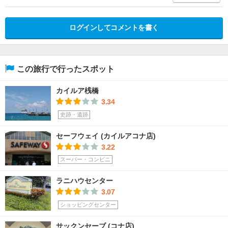
ログインしてコメントを書く
この旅行で行ったスポット
カイルア桟橋
3.34
史跡・遺跡
セーフウェイ (カイルアコナ店)
3.22
スーパー・コンビニ
ラニハウセンター
3.07
ショッピングセンター
サックンセーブ (コナ店)