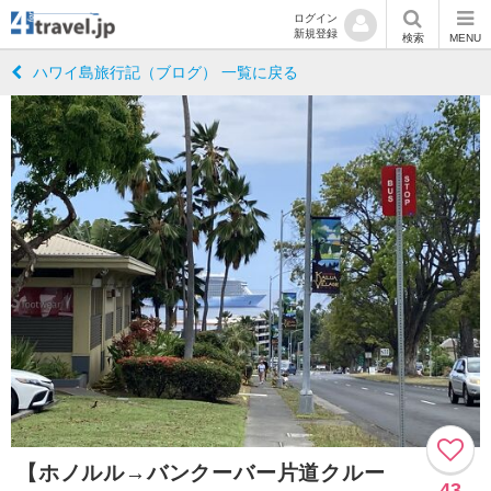
ログイン
新規登録
検索
MENU
ハワイ島旅行記（ブログ） 一覧に戻る
【ホノルル→バンクーバー片道クルー
43