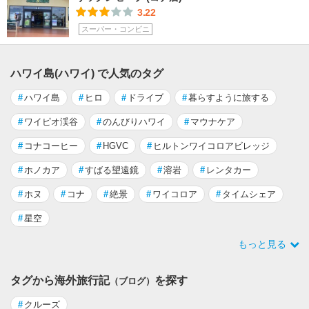
3.22
スーパー・コンビニ
ハワイ島(ハワイ) で人気のタグ
#
ハワイ島
#
ヒロ
#
ドライブ
#
暮らすように旅する
#
ワイピオ渓谷
#
のんびりハワイ
#
マウナケア
#
コナコーヒー
#
HGVC
#
ヒルトンワイコロアビレッジ
#
ホノカア
#
すばる望遠鏡
#
溶岩
#
レンタカー
#
ホヌ
#
コナ
#
絶景
#
ワイコロア
#
タイムシェア
#
星空
もっと見る
タグから海外旅行記
を探す
（ブログ）
#
クルーズ