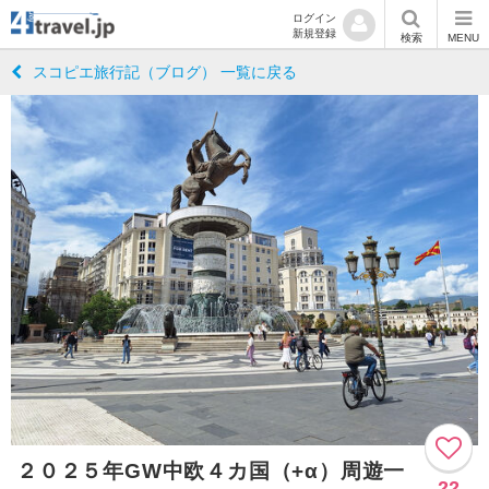
ログイン
新規登録
検索
MENU
スコピエ旅行記（ブログ） 一覧に戻る
２０２５年GW中欧４カ国（+α）周遊一
22