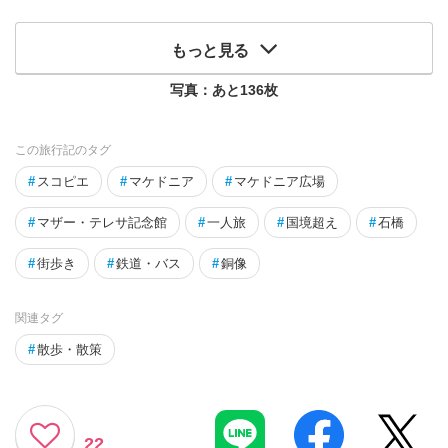
もっと見る
写真：あと
136
枚
この旅行記のタグ
#
スコピエ
#
マケドニア
#
マケドニア広場
#
マザー・テレサ記念館
#
一人旅
#
国境超え
#
石橋
#
街歩き
#
鉄道・バス
#
銅像
関連タグ
#
散歩・散策
22