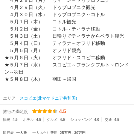
４月２８日（月） ウィーン～ドゥブロブニク
４月２９日（火） ドゥブロブニク観光
４月３０日（水） ドゥブロブニク～コトル
５月１日（木） コトル観光
５月２日（金） コトル～ティラナ移動
５月３日（土） 日帰りでティラナからベラト観光
５月４日（日） ティラナ～オフリド移動
５月５日（月） オフリド観光
★５月６日（火） オフリド～スコピエ移動
★５月７日（水） スコピエ～フランクフルト～ロンド
ン～羽田
★５月８日（木） 羽田～帰国
エリア
スコピエ(北マケドニア共和国)
4.5
旅行の満足度
観光
4.5
ホテル
4.5
グルメ
4.5
ショッピング
4.0
交通
4.5
同行者
一人旅
一人あたり費用
25万円 - 30万円