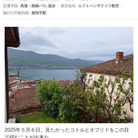
交通手段
高速・路線バス
徒歩
航空会社
ルフトハンザドイツ航空
旅行の手配内容
個別手配
2025年５月６日。見たかったコトルとオフリドをこの目
で拝むことが出来た。