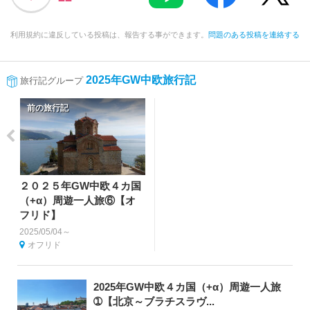
利用規約に違反している投稿は、報告する事ができます。
問題のある投稿を連絡する
2025年GW中欧旅行記
旅行記グループ
前の旅行記
２０２５年GW中欧４カ国
（+α）周遊一人旅⑥【オ
フリド】
2025/05/04～
オフリド
2025年GW中欧４カ国（+α）周遊一人旅
➀【北京～ブラチスラヴ...