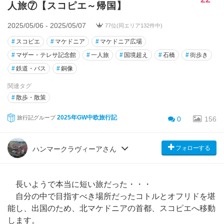
人旅⑦【スコピエ～帰国】
2025/05/06 - 2025/05/07
77位(同エリア132件中)
#
スコピエ
#
マケドニア
#
マケドニア広場
#
マザー・テレサ記念館
#
一人旅
#
国境超え
#
石橋
#
街歩き
#
鉄道・バス
#
銅像
関連タグ
#
散歩・散策
2025年GW中欧旅行記
旅行記グループ
0
156
フォローする
ハンマークラヴィーアさん
長いようで本当に短い旅だった・・・
自分の中で目指すべき場所だったコトルとオフリドを堪
能し、出国のため、北マケドニアの首都、スコピエへ移動
します。