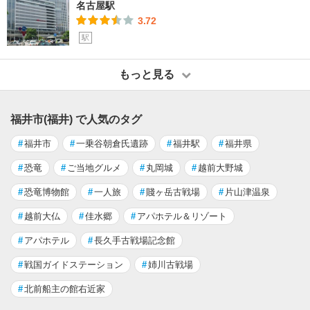
名古屋駅
3.72
駅
もっと見る
福井市(福井) で人気のタグ
#
福井市
#
一乗谷朝倉氏遺跡
#
福井駅
#
福井県
#
恐竜
#
ご当地グルメ
#
丸岡城
#
越前大野城
#
恐竜博物館
#
一人旅
#
賤ヶ岳古戦場
#
片山津温泉
#
越前大仏
#
佳水郷
#
アパホテル＆リゾート
#
アパホテル
#
長久手古戦場記念館
#
戦国ガイドステーション
#
姉川古戦場
#
北前船主の館右近家