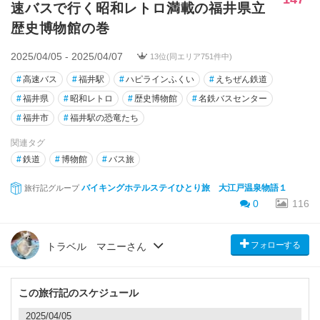
速バスで行く昭和レトロ満載の福井県立
歴史博物館の巻
2025/04/05 - 2025/04/07
13位(同エリア751件中)
#
高速バス
#
福井駅
#
ハピラインふくい
#
えちぜん鉄道
#
福井県
#
昭和レトロ
#
歴史博物館
#
名鉄バスセンター
#
福井市
#
福井駅の恐竜たち
関連タグ
#
鉄道
#
博物館
#
バス旅
バイキングホテルステイひとり旅 大江戸温泉物語１
旅行記グループ
0
116
フォローする
トラベル マニーさん
この旅行記のスケジュール
2025/04/05