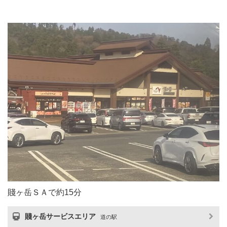
賤ヶ岳ＳＡで約15分
賤ヶ岳サービスエリア
道の駅