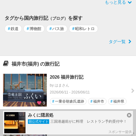
もっと見る
タグから国内旅行記
を探す
（ブログ）
#
鉄道
#
博物館
#
バス旅
#
昭和レトロ
タグ一覧
福井市(福井) の旅行記
2026 福井旅行記
by はまさん
2026/06/11 - 2026/06/11
#
一乗谷朝倉氏遺跡
#
福井市
#
福井県
9
みくに隠居処
１人旅 株主優待券を使うために、石
三国港越前がに料理 レストラン予約受付中！
宿公式サイト
川県、福井県の旅②
by kirin3さん
スポンサー提供