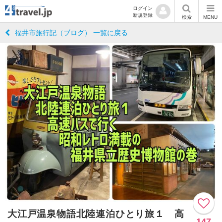
ログイン
新規登録
検索
MENU
福井市旅行記（ブログ） 一覧に戻る
大江戸温泉物語北陸連泊ひとり旅１ 高
147