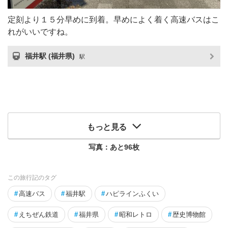
定刻より１５分早めに到着。早めによく着く高速バスはこ
れがいいですね。
福井駅 (福井県)
駅
もっと見る
写真：あと
96
枚
この旅行記のタグ
#
高速バス
#
福井駅
#
ハピラインふくい
#
えちぜん鉄道
#
福井県
#
昭和レトロ
#
歴史博物館