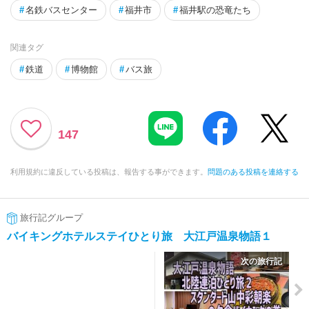
#
名鉄バスセンター
#
福井市
#
福井駅の恐竜たち
関連タグ
#
鉄道
#
博物館
#
バス旅
147
利用規約に違反している投稿は、報告する事ができます。
問題のある投稿を連絡する
旅行記グループ
バイキングホテルステイひとり旅 大江戸温泉物語１
次の旅行記