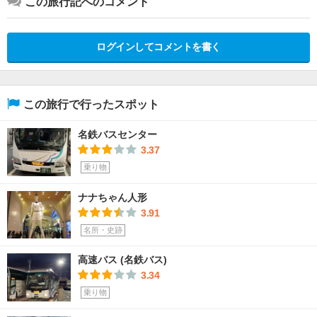
この旅行記へのコメント
ログインしてコメントを書く
この旅行で行ったスポット
名鉄バスセンター
3.37
乗り物
ナナちゃん人形
3.91
名所・史跡
高速バス (名鉄バス)
3.34
乗り物