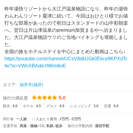
昨年湯快リゾートから大江戸温泉物語になり、昨年の湯快
わんわんリゾート粟津に続いて、今回はおひとり様でお値
打ちな部屋があったので初日はスタンダードの山中彩朝楽
へ。翌日は片山津温泉のpremium加賀まるやへ泊まりまし
た。大江戸温泉物語ウリのご当地バイキングも堪能しまし
た。
全国の旅をホテルステイを中心にまとめた動画はこちら↓
https://youtube.com/channel/UCsV8dkUGk0Ekce9KPXdTc
Iw?si=VWnXBAdd-0Wrm6oE
エリア
福井市(福井)
5.0
旅行の満足度
観光
4.0
ホテル
4.5
グルメ
4.5
ショッピング
3.0
交通
4.0
同行者
一人旅
一人あたり費用
3万円 - 5万円
交通手段
高速・路線バス
私鉄
徒歩
旅行の手配内容
個別手配