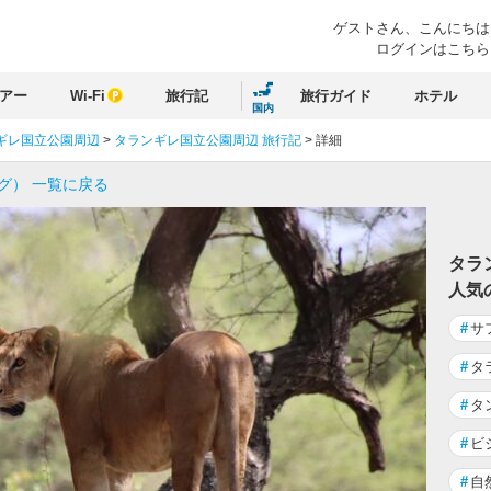
ゲストさん、
こんにちは
ログインはこちら
アー
Wi-Fi
旅行記
旅行ガイド
ホテル
国内
ギレ国立公園周辺
>
タランギレ国立公園周辺 旅行記
>
詳細
グ） 一覧に戻る
タラ
人気
#
サ
#
タ
#
タ
#
ビ
#
自