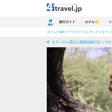
旅行ガイド
ホテル
ツ
海外
ホーム
>
海外
>
アフリカ
>
タンザニア
>
タラン
タランギレ国立公園周辺旅行記（ブロ