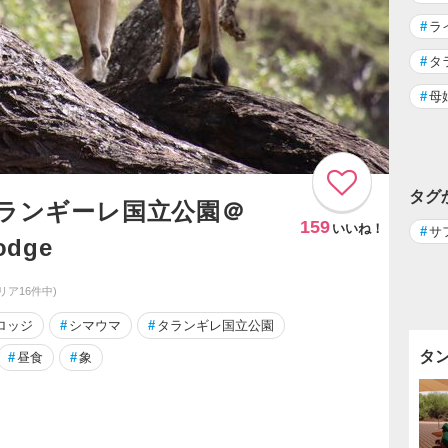
#
ラ
#
タ
#
母
タグ
タランギーレ国立公園＠
159
いいね！
#
サ
odge
リア16件中)
ロッジ
#
シマウマ
#
タランギレ国立公園
タ
#
昼食
#
象