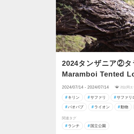
2024タンザニア②
Maramboi Tented L
2024/07/14 - 2024/07/14
2位(同エ
#
キリン
#
サファリ
#
サファリ
#
バオバブ
#
ライオン
#
動物
関連タグ
#
ランチ
#
国立公園