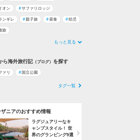
イオン
#
サファリロッジ
ランギレ
#
親子旅
#
昼食
#
幼児
娘旅
もっと見る
から海外旅行記
を探す
（ブログ）
ファリ
#
国立公園
タグ一覧
ンザニアのおすすめ情報
ラグジュアリーなキ
ャンプスタイル！ 世
界のグランピング9選