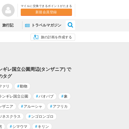
マイルに交換できるポイントがたまる
新規会員登録
×
旅行記
トラベルマガジン
旅の計画を作成する
ンギレ国立公園周辺(タンザニア) で
のタグ
ファリ
#
動物
ランギレ国立公園
#
バオバブ
#
象
ンザニア
#
アルーシャ
#
アフリカ
ジネスクラス
#
ンゴロンゴロ
然
#
シマウマ
#
キリン