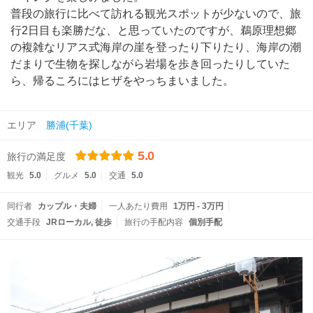
普段の旅行に比べて訪れる観光スポットが少ないので、旅
行2日目も楽勝だな、と思っていたのですが、鵜原理想郷
の複雑なリアス式海岸の崖を登ったり下りたり、海岸の潮
だまりで生物を探しながら岩場を歩き回ったりしていた
ら、帰るころにはヒザをやっちまいました。
エリア
勝浦(千葉)
5.0
旅行の満足度
観光
5.0
グルメ
5.0
交通
5.0
同行者
カップル・夫婦
一人あたり費用
1万円 - 3万円
交通手段
JRローカル
徒歩
旅行の手配内容
個別手配