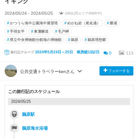
イキング
2024/05/24 - 2024/05/25
166位(同エリア458件中)
#
かつうら海中公園海中展望塔
#
めがね岩（尾名浦）
#
勝浦
#
手弱女平
#
東灘醸造
#
毛戸岬
#
県立中央博物館分館海の博物館
#
鵜原
#
鵜原理想郷
2024年5月24日～25日 南房総1泊2日
旅行記グループ
0
113
フォローする
公共交通トラベラーkenさん
この旅行記のスケジュール
2024/05/25
鵜原駅
鵜原海水浴場