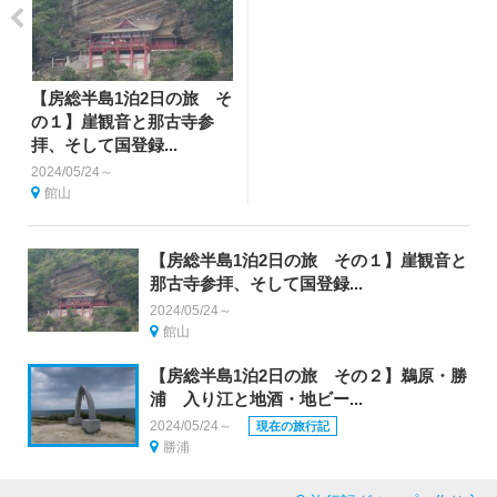
【房総半島1泊2日の旅 そ
の１】崖観音と那古寺参
拝、そして国登録...
2024/05/24～
館山
【房総半島1泊2日の旅 その１】崖観音と
那古寺参拝、そして国登録...
2024/05/24～
館山
【房総半島1泊2日の旅 その２】鵜原・勝
浦 入り江と地酒・地ビー...
2024/05/24～
現在の旅行記
勝浦