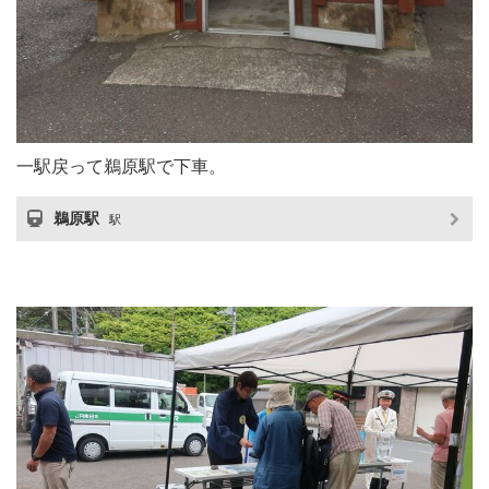
一駅戻って鵜原駅で下車。
鵜原駅
駅