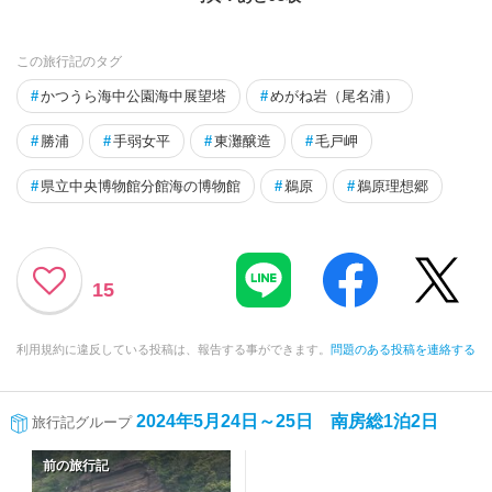
この旅行記のタグ
#
かつうら海中公園海中展望塔
#
めがね岩（尾名浦）
#
勝浦
#
手弱女平
#
東灘醸造
#
毛戸岬
#
県立中央博物館分館海の博物館
#
鵜原
#
鵜原理想郷
15
利用規約に違反している投稿は、報告する事ができます。
問題のある投稿を連絡する
2024年5月24日～25日 南房総1泊2日
旅行記グループ
前の旅行記