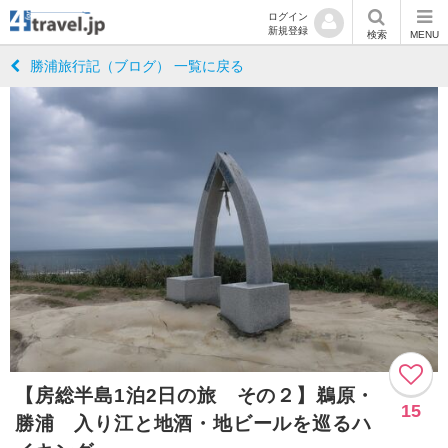
ログイン
新規登録
検索
MENU
勝浦旅行記（ブログ） 一覧に戻る
【房総半島1泊2日の旅 その２】鵜原・
15
勝浦 入り江と地酒・地ビールを巡るハ