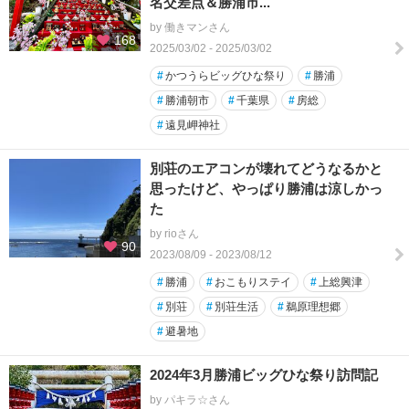
名交差点＆勝浦市...
by 働きマンさん
168
2025/03/02 - 2025/03/02
#
かつうらビッグひな祭り
#
勝浦
#
勝浦朝市
#
千葉県
#
房総
#
遠見岬神社
別荘のエアコンが壊れてどうなるかと
思ったけど、やっぱり勝浦は涼しかっ
た
by rioさん
90
2023/08/09 - 2023/08/12
#
勝浦
#
おこもりステイ
#
上総興津
#
別荘
#
別荘生活
#
鵜原理想郷
#
避暑地
2024年3月勝浦ビッグひな祭り訪問記
by パキラ☆さん