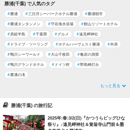
勝浦(千葉) で人気のタグ
#
勝浦
#
三日月シーパークホテル勝浦
#
勝浦朝市
#
勝浦タンタンメン
#
守谷海水浴場
#
館山リゾートホテル
#
房総半島
#
千葉県
#
グルメ
#
遠見岬神社
#
ドライブ・ツーリング
#
ホテルハーヴェスト勝浦
#
外房
#
鴨川シーワールド
#
大山千枚田
#
亀岩の洞窟
#
鴨川グランドホテル
#
ドイツ村
#
野島崎灯台
#
農溝の滝
もっと見る
勝浦(千葉) の旅行記
2025年:春:3/2(日)『かつうらビッグひな
祭り』♪遠見岬神社＆覚翁寺山門前＆墨