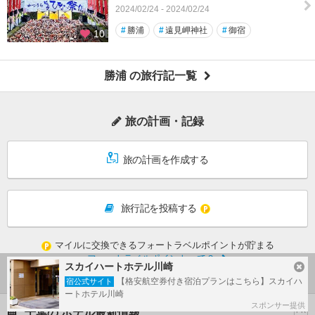
2024/02/24 - 2024/02/24
#
勝浦
#
遠見岬神社
#
御宿
10
勝浦 の旅行記一覧
旅の計画・記録
旅の計画を作成する
旅行記を投稿する
マイルに交換できるフォートラベルポイントが貯まる
フォートラベルポイントって？
スカイハートホテル川崎
【格安航空券付き宿泊プランはこちら】スカイハ
宿公式サイト
ートホテル川崎
スポンサー提供
千葉の ホテル最新情報
PR