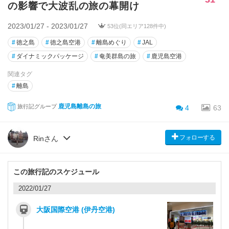
の影響で大波乱の旅の幕開け
2023/01/27 - 2023/01/27
53位(同エリア128件中)
#
徳之島
#
徳之島空港
#
離島めぐり
#
JAL
#
ダイナミックパッケージ
#
奄美群島の旅
#
鹿児島空港
関連タグ
#
離島
鹿児島離島の旅
旅行記グループ
4
63
フォローする
Rinさん
この旅行記のスケジュール
2022/01/27
大阪国際空港 (伊丹空港)