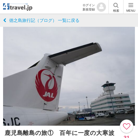
ログイン
新規登録
検索
MENU
徳之島旅行記（ブログ） 一覧に戻る
鹿児島離島の旅① 百年に一度の大寒波
31