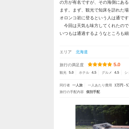
の方が有名ですが、その海側にある
ます。まず、観光で知床を訪れた場
オロンコ岩に登るという人は通です
今回は天気も味方してくれたので
いつもは通過するようなところも細
エリア
北海道
5.0
旅行の満足度
観光
5.0
ホテル
4.5
グルメ
4.5
シ
同行者
一人旅
一人あたり費用
3万円 - 
旅行の手配内容
個別手配