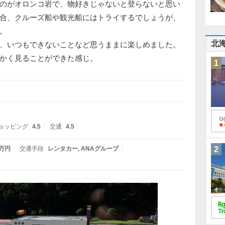
のがオロンコ岩で、物好きじゃないと登らないと思い
合、クルーズ船や観光船にはトライするでしょうが、
。
北
、いつもできないことなど思うままに楽しめました。
かく見ることができた感じ。
1
ョッピング
4.5
交通
4.5
5万円
交通手段
レンタカー
ANAグループ
2