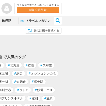
マイルに交換できるポイントがたまる
新規会員登録
×
旅行記
トラベルマガジン
旅の計画を作成する
道 で人気のタグ
床
#
北海道
#
鉄道
#
夫婦旅
床五湖
#
網走
#
オシンコシンの滝
床一湖
#
知床峠
#
網走駅
満別空港
#
ウトロ
#
鉄道・バス
別プリンスホテル
#
紋別
#
温泉