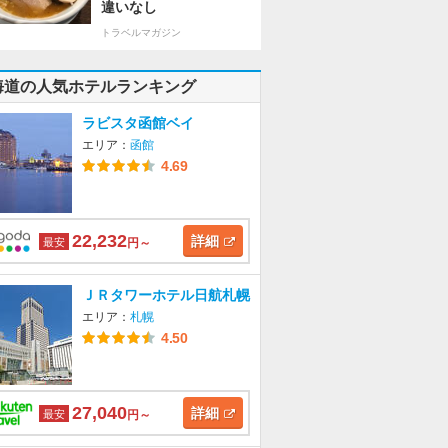
違いなし
トラベルマガジン
海道の人気ホテルランキング
ラビスタ函館ベイ
エリア：
函館
4.69
22,232
詳細
最安
円～
ＪＲタワーホテル日航札幌
エリア：
札幌
4.50
27,040
詳細
最安
円～