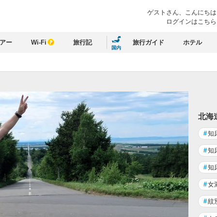
ゲストさん、
こんにちは
ログインはこちら
アー
Wi-Fi
旅行記
旅行ガイド
ホテル
国内
北海
#
知
#
知
#
知
#
女
#
紋