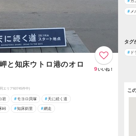
#
カ
#
メ
タグ
#
ド
取岬と知床ウトロ港のオロ
9
いいね！
(同エリア60745件中)
こ
コ岩
#
モヨロ貝塚
#
天に続く道
床峠
#
知床斜里
#
網走