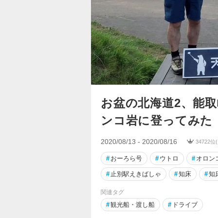
お盆の北海道2、能
ンコ岩に登ってみた
2020/08/13 - 2020/08/16
34722位
#
おーろら号
#
ウトロ
#
オロン
#
止別駅えきばしゃ
#
知床
#
知
関連タグ
#
観光船・渡し船
#
ドライブ