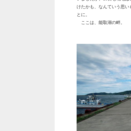
けたかも、なんていう思い
とに。
ここは、能取湖の畔。