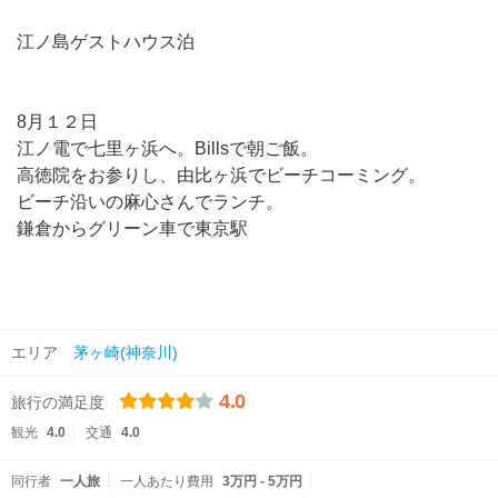
江ノ島ゲストハウス泊
8月１２日
江ノ電で七里ヶ浜へ。Billsで朝ご飯。
高徳院をお参りし、由比ヶ浜でビーチコーミング。
ビーチ沿いの麻心さんでランチ。
鎌倉からグリーン車で東京駅
エリア
茅ヶ崎(神奈川)
4.0
旅行の満足度
観光
4.0
交通
4.0
同行者
一人旅
一人あたり費用
3万円 - 5万円