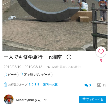
一人でも修学旅行 in湘南 ①
5
2019/08/10 - 2019/08/12
220位(同エリア391件中)
#
ビーチ
#
茅ヶ崎サザンビーチ
２０１９ 国内一人旅
旅行記グループ
0
19
フォローする
Misarhythmさん