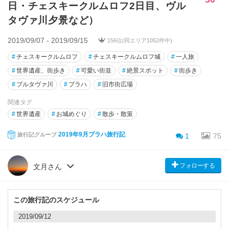
日・チェスキークルムロフ2日目、ヴル
タヴァ川夕景など）
2019/09/07 - 2019/09/15
156位(同エリア1052件中)
#
チェスキークルムロフ
#
チェスキークルムロフ城
#
一人旅
#
世界遺産、街歩き
#
可愛い街並
#
絶景スポット
#
街歩き
#
ブルタヴァ川
#
プラハ
#
旧市街広場
関連タグ
#
世界遺産
#
お城めぐり
#
散歩・散策
2019年9月プラハ旅行記
旅行記グループ
1
75
フォローする
文月さん
この旅行記のスケジュール
2019/09/12