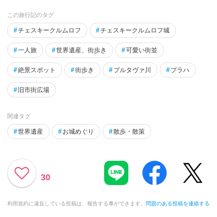
この旅行記のタグ
#
チェスキークルムロフ
#
チェスキークルムロフ城
#
一人旅
#
世界遺産、街歩き
#
可愛い街並
#
絶景スポット
#
街歩き
#
ブルタヴァ川
#
プラハ
#
旧市街広場
関連タグ
#
世界遺産
#
お城めぐり
#
散歩・散策
30
利用規約に違反している投稿は、報告する事ができます。
問題のある投稿を連絡する