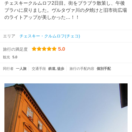
チェスキークルムロフ2日目。街をブラブラ散策し、午後
プラハに戻りました。ヴルタヴァ川の夕焼けと旧市街広場
のライトアップが美しかった…！！
エリア
チェスキー・クルムロフ(チェコ)
5.0
旅行の満足度
観光
5.0
同行者
一人旅
交通手段
鉄道
徒歩
旅行の手配内容
個別手配