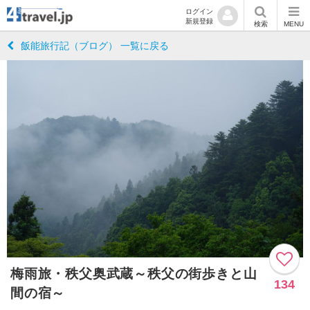
ログイン
新規登録
検索
MENU
飯能旅行記（ブログ） 一覧に戻る
梅雨旅・秩父奥武蔵～秩父の街歩きと山
134
間の宿～