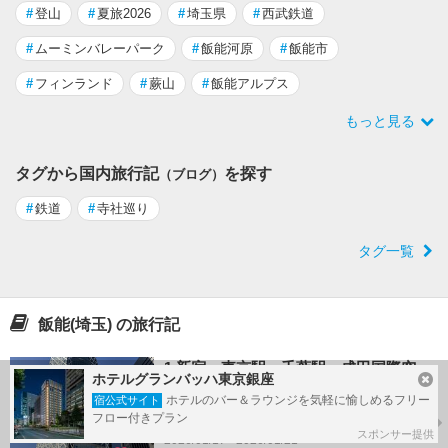
#
登山
#
夏旅2026
#
埼玉県
#
西武鉄道
#
ムーミンバレーパーク
#
飯能河原
#
飯能市
#
フィンランド
#
蕨山
#
飯能アルプス
もっと見る
タグから国内旅行記
を探す
（ブログ）
#
鉄道
#
寺社巡り
タグ一覧
飯能(埼玉) の旅行記
1.新宿---東京駅---千葉駅---成田国際空
ホテルグランバッハ東京銀座
港 飯能清河園---武蔵村山木曽路
ホテルのバー＆ラウンジを気軽に愉しめるフリー
宿公式サイト
by 湖仙さん
フロー付きプラン
スポンサー提供
2026/01/17 - 2026/01/21