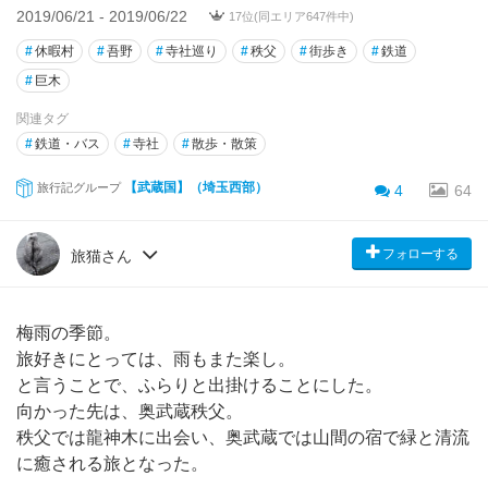
2019/06/21 - 2019/06/22
17位(同エリア647件中)
#
休暇村
#
吾野
#
寺社巡り
#
秩父
#
街歩き
#
鉄道
#
巨木
関連タグ
#
鉄道・バス
#
寺社
#
散歩・散策
【武蔵国】（埼玉西部）
旅行記グループ
4
64
フォローする
旅猫さん
梅雨の季節。
旅好きにとっては、雨もまた楽し。
と言うことで、ふらりと出掛けることにした。
向かった先は、奥武蔵秩父。
秩父では龍神木に出会い、奥武蔵では山間の宿で緑と清流
に癒される旅となった。