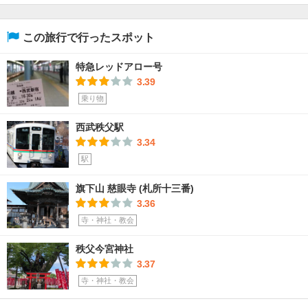
この旅行で行ったスポット
特急レッドアロー号
3.39
乗り物
西武秩父駅
3.34
駅
旗下山 慈眼寺 (札所十三番)
3.36
寺・神社・教会
秩父今宮神社
3.37
寺・神社・教会