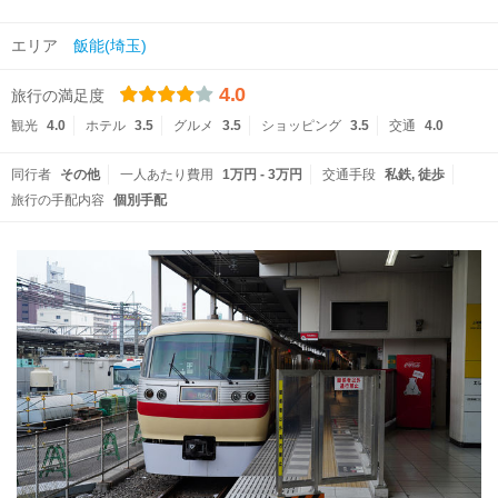
エリア
飯能(埼玉)
4.0
旅行の満足度
観光
4.0
ホテル
3.5
グルメ
3.5
ショッピング
3.5
交通
4.0
同行者
その他
一人あたり費用
1万円 - 3万円
交通手段
私鉄
徒歩
旅行の手配内容
個別手配