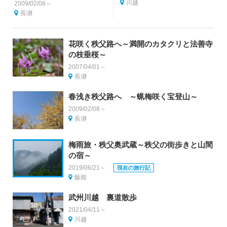
川越
2009/02/08～
長瀞
花咲く秩父路へ～満開のカタクリと法善寺
の枝垂桜～
2007/04/01～
長瀞
春浅き秩父路へ ～蝋梅咲く宝登山～
2009/02/08～
長瀞
梅雨旅・秩父奥武蔵～秩父の街歩きと山間
の宿～
2019/06/21～
現在の旅行記
飯能
武州川越 裏道散歩
2021/04/11～
川越