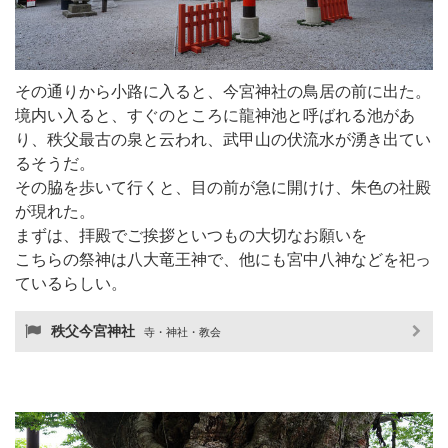
その通りから小路に入ると、今宮神社の鳥居の前に出た。
境内い入ると、すぐのところに龍神池と呼ばれる池があ
り、秩父最古の泉と云われ、武甲山の伏流水が湧き出てい
るそうだ。
その脇を歩いて行くと、目の前が急に開けけ、朱色の社殿
が現れた。
まずは、拝殿でご挨拶といつもの大切なお願いを
こちらの祭神は八大竜王神で、他にも宮中八神などを祀っ
ているらしい。
秩父今宮神社
寺・神社・教会