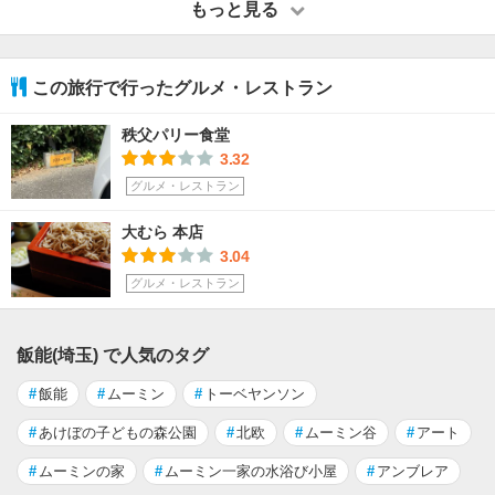
もっと見る
この旅行で行ったグルメ・レストラン
秩父パリー食堂
3.32
グルメ・レストラン
大むら 本店
3.04
グルメ・レストラン
飯能(埼玉) で人気のタグ
#
飯能
#
ムーミン
#
トーベヤンソン
#
あけぼの子どもの森公園
#
北欧
#
ムーミン谷
#
アート
#
ムーミンの家
#
ムーミン一家の水浴び小屋
#
アンブレア