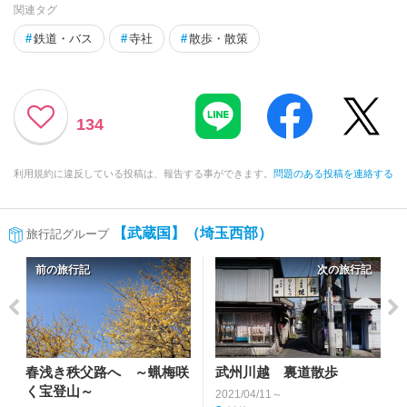
関連タグ
#
鉄道・バス
#
寺社
#
散歩・散策
134
利用規約に違反している投稿は、報告する事ができます。
問題のある投稿を連絡する
【武蔵国】（埼玉西部）
旅行記グループ
前の旅行記
次の旅行記
春浅き秩父路へ ～蝋梅咲
武州川越 裏道散歩
く宝登山～
2021/04/11～