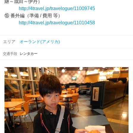
継～成田～伊丹）
http://4travel.jp/travelogue/11009745
⑮ 番外編（準備 / 費用 等）
http://4travel.jp/travelogue/11010458
エリア
オーランド(アメリカ)
交通手段
レンタカー