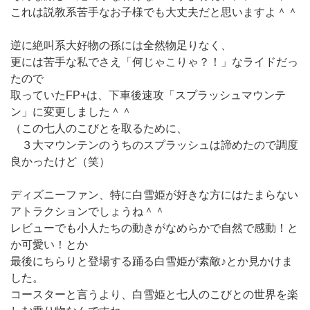
これは説教系苦手なお子様でも大丈夫だと思いますよ＾＾
逆に絶叫系大好物の孫には全然物足りなく、
更には苦手な私でさえ「何じゃこりゃ？！」なライドだっ
たので
取っていたFP+は、下車後速攻「スプラッシュマウンテ
ン」に変更しました＾＾
（この七人のこびとを取るために、
３大マウンテンのうちのスプラッシュは諦めたので調度
良かったけど（笑）
ディズニーファン、特に白雪姫が好きな方にはたまらない
アトラクションでしょうね＾＾
レビューでも小人たちの動きがなめらかで自然で感動！と
か可愛い！とか
最後にちらりと登場する踊る白雪姫が素敵♪とか見かけま
した。
コースターと言うより、白雪姫と七人のこびとの世界を楽