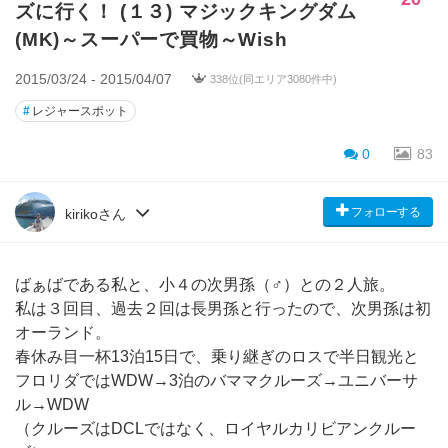
ズに行く！ (１３) マジックキングダム
(MK)～スーパーで買物～Wish
2015/03/24 - 2015/04/07
338位(同エリア3080件中)
#
レジャースポット
0
83
フォローする
kirikoさん
ばぁばである私と、小４の次男孫（♂）との２人旅。
私は３回目、過去２回は長男孫と行ったので、次男孫は初
オーランド。
春休み目一杯13泊15日で、乗り継ぎのロスで半日観光と
フロリダではWDW→3泊のバママクルーズ→ユニバーサ
ル→WDW
（クルーズはDCLではなく、ロイヤルカリビアンクルー