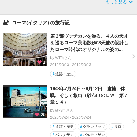
もっと見る
ローマ(イタリア) の旅行記
第２部ヴァチカンを飾る、４人の天才
を巡るローマ美術散歩08天使の設計し
たローマ時代のオリジナルの姿の...
by WT信さん
1
2012/03/13 - 2012/03/13
#
遺跡・歴史
1943年7月24日～9月12日 逮捕、休
戦、そして救出（砂布巾のＬＷ 第７
章１４）
by 砂布巾さん
20
2026/07/24 - 2026/07/24
#
遺跡・歴史
#
グランサッソ
#
サロ
#
パルチザン
#
パルティザン