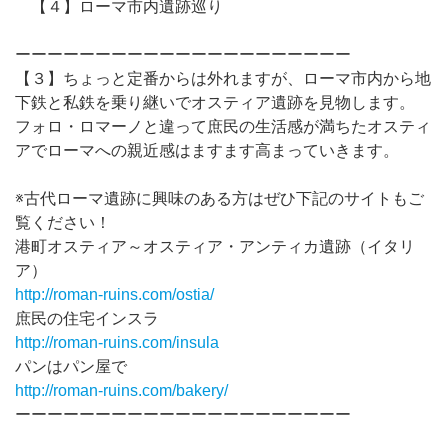
【４】ローマ市内遺跡巡り
ーーーーーーーーーーーーーーーーーーーーー
【３】ちょっと定番からは外れますが、ローマ市内から地
下鉄と私鉄を乗り継いでオスティア遺跡を見物します。
フォロ・ロマーノと違って庶民の生活感が満ちたオスティ
アでローマへの親近感はますます高まっていきます。
※古代ローマ遺跡に興味のある方はぜひ下記のサイトもご
覧ください！
港町オスティア～オスティア・アンティカ遺跡（イタリ
ア）
http://roman-ruins.com/ostia/
庶民の住宅インスラ
http://roman-ruins.com/insula
パンはパン屋で
http://roman-ruins.com/bakery/
ーーーーーーーーーーーーーーーーーーーーー