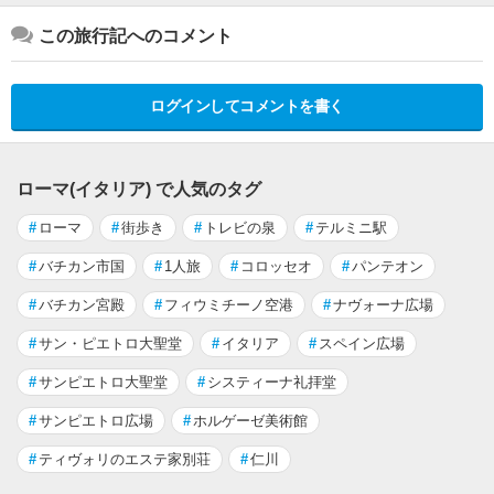
この旅行記へのコメント
ログインしてコメントを書く
ローマ(イタリア) で人気のタグ
#
ローマ
#
街歩き
#
トレビの泉
#
テルミニ駅
#
バチカン市国
#
1人旅
#
コロッセオ
#
パンテオン
#
バチカン宮殿
#
フィウミチーノ空港
#
ナヴォーナ広場
#
サン・ピエトロ大聖堂
#
イタリア
#
スペイン広場
#
サンピエトロ大聖堂
#
システィーナ礼拝堂
#
サンピエトロ広場
#
ホルゲーゼ美術館
#
ティヴォリのエステ家別荘
#
仁川