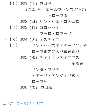
【１】3/21（土）成田発
（21:55発 エールフランス277便）
＝ローマ着
3/22（日）サン・ピエトロ大聖堂
【２】3/23（月）コロッセオ
フォロ・ロマーノ
＞【３】3/24（火）オスティア
【４】 サン・セバスティアーノ門から
ローマ市内に入り遺跡巡り
3/25（水）ディオクレティアヌス
浴場跡
サンタ・マリア
・デッリ・アンジェリ教会
ローマ発
3/26（木） 成田着
エリア
ローマ(イタリア)