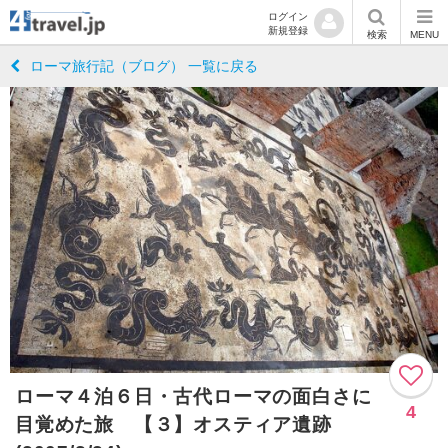
ログイン
新規登録
検索
MENU
ローマ旅行記（ブログ） 一覧に戻る
ローマ４泊６日・古代ローマの面白さに
4
目覚めた旅 【３】オスティア遺跡