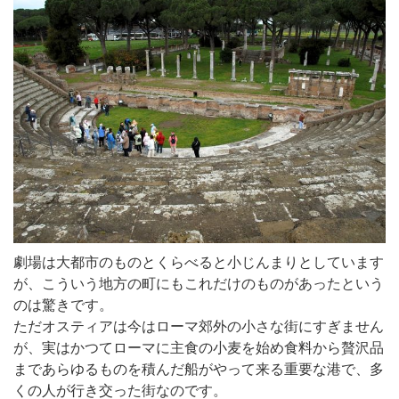
劇場は大都市のものとくらべると小じんまりとしています
が、こういう地方の町にもこれだけのものがあったという
のは驚きです。
ただオスティアは今はローマ郊外の小さな街にすぎません
が、実はかつてローマに主食の小麦を始め食料から贅沢品
まであらゆるものを積んだ船がやって来る重要な港で、多
くの人が行き交った街なのです。