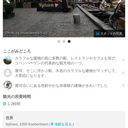
Photo by snowsweets
スポットの写真
ここがみどころ
カラフルな建物の前に多数の船、レストランやカフェも並び、
コペンハーゲンの代表的な観光地の一つ。
運河、そこに浮かぶ船、木造のカラフルな建物がマッチして、
大変絵になります。
運河沿いにある色鮮やかな赤屋根の建物がきれいでした
観光の所要時間
1-2時間
住所
Nyhavn, 1050 Koebenhavn (
地図を見る
)