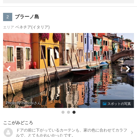
ブラーノ島
2
ベネチア(イタリア)
エリア
Photo by menchi
スポットの写真
ここがみどころ
ドアの前に下がっているカーテンも、家の色に合わせてカラフ
ルで、とてもかわいかったです。