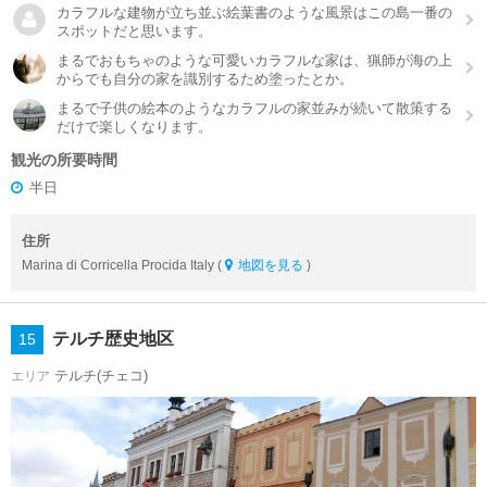
カラフルな建物が立ち並ぶ絵葉書のような風景はこの島一番の
スポットだと思います。
まるでおもちゃのような可愛いカラフルな家は、猟師が海の上
からでも自分の家を識別するため塗ったとか。
まるで子供の絵本のようなカラフルの家並みが続いて散策する
だけで楽しくなります。
観光の所要時間
半日
住所
Marina di Corricella Procida Italy (
地図を見る
)
テルチ歴史地区
15
テルチ(チェコ)
エリア