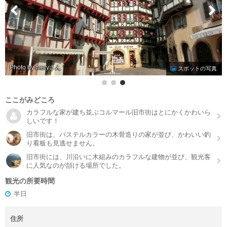
Photo by mery
スポットの写真
ここがみどころ
カラフルな家が建ち並ぶコルマール旧市街はとにかくかわいら
しいです！
旧市街は、パステルカラーの木骨造りの家が並び、かわいい釣
り看板も見逃せません。
旧市街には、川沿いに木組みのカラフルな建物が並び、観光客
に人気なのが頷ける場所でした。
観光の所要時間
半日
住所