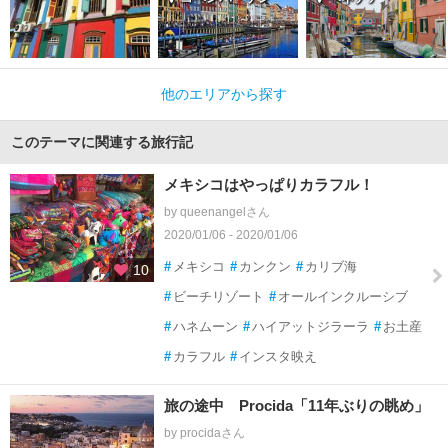
他のエリアから探す
このテーマに関連する旅行記
メキシコはやっぱりカラフル！
by queenangelさん
2020/01/06 - 2020/01/06
#
メキシコ
#
カンクン
#
カリブ海
10
#
ビーチリゾート
#
オールインクルーシブ
#
ハネムーン
#
ハイアットジラーラ
#
お土産
#
カラフル
#
インスタ映え
旅の途中 Procida「11年ぶりの眺め」
by procidaさん