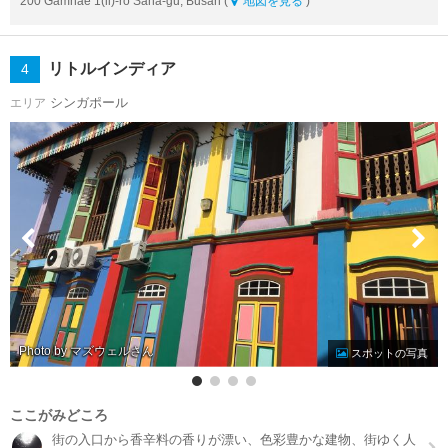
200 Gamnae 1(il)-ro Saha-gu, Busan (
地図を見る
)
リトルインディア
4
シンガポール
エリア
Photo by マズウェル
スポットの写真
ここがみどころ
街の入口から香辛料の香りが漂い、色彩豊かな建物、街ゆく人