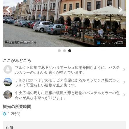
Photo by ポポポ
スポットの写真
ここがみどころ
マルクト広場であるザハリアーシュ広場を囲むように、パステ
ルカラーのかわいい家々が並んでいます。
テルチはボヘミアのモラビア高原にあるルネッサンス風のカラ
フルで可愛らしい建物が並ぶ街です。
中央広場の周りに屋根の破風の形と建物のパステルカラーの色
合いが異なる家々が並びます。
観光の所要時間
1-2時間
住所