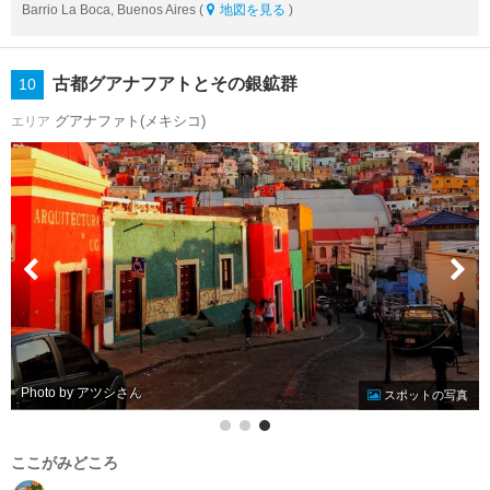
Barrio La Boca, Buenos Aires (
地図を見る
)
古都グアナフアトとその銀鉱群
10
グアナファト(メキシコ)
エリア
Photo by アツシ
スポットの写真
ここがみどころ