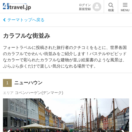
ログイン
新規登録
検索
MENU
テーマトップへ戻る
カラフルな街並み
フォートラベルに投稿された旅行者のクチコミをもとに、世界各国
のカラフルでかわいい街並みをご紹介します！パステルやビビッド
なカラーで彩られたカラフルな建物が並ぶ絵葉書のような風景は、
ぶらぶら歩くだけで楽しい気分になれる場所です。
ニューハウン
1
コペンハーゲン(デンマーク)
エリア