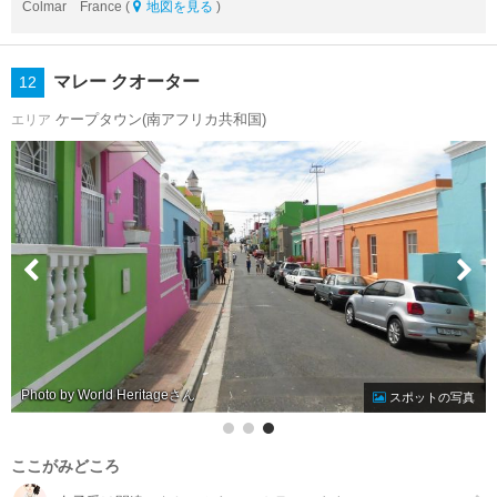
Colmar France (
地図を見る
)
マレー クオーター
12
ケープタウン(南アフリカ共和国)
エリア
Photo by World Heritage
スポットの写真
ここがみどころ