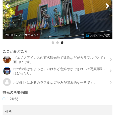
Photo by タビガラス
スポットの写真
ここがみどころ
ブエノスアイレスの有名観光地で建物などがカラフルでとても
面白いです。
街の装飾はちょっと古いけれど色鮮やかできれいで写真撮影に
はぴったり。
ボカ地区にあるカラフルな街並みが印象的な一角です。
観光の所要時間
1-2時間
住所