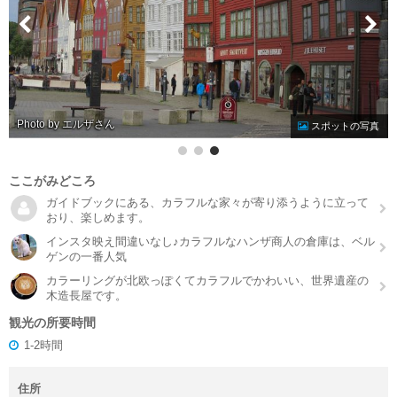
Photo by エルザ
スポットの写真
ここがみどころ
ガイドブックにある、カラフルな家々が寄り添うように立って
おり、楽しめます。
インスタ映え間違いなし♪カラフルなハンザ商人の倉庫は、ベル
ゲンの一番人気
カラーリングが北欧っぽくてカラフルでかわいい、世界遺産の
木造長屋です。
観光の所要時間
1-2時間
住所