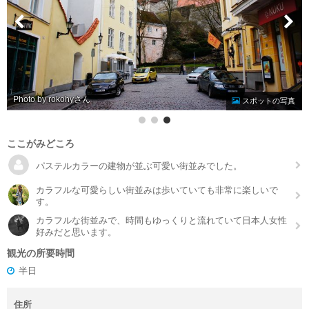
Photo by rokohy
スポットの写真
ここがみどころ
パステルカラーの建物が並ぶ可愛い街並みでした。
カラフルな可愛らしい街並みは歩いていても非常に楽しいで
す。
カラフルな街並みで、時間もゆっくりと流れていて日本人女性
好みだと思います。
観光の所要時間
半日
住所