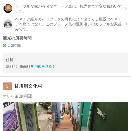
カラフルな家が有名なブラーノ島は、観光客で大変な賑わいで
した。
ベネチア紹介ガイドブックの写真によく出てくる風景はベネチ
ア本島ではなく、このブラーノ島の運河沿いのカラフルな家並
みです。
観光の所要時間
1-2時間
住所
Burano Island (
地図を見る
)
甘川洞文化村
3
釜山(韓国)
エリア