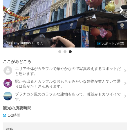
Photo by kumasuke
スポットの写真
ここがみどころ
エリア全体がカラフルで華やかなので写真映えするスポットだ
と思います。
駅から出るとカラフルなおもちゃみたいな建物が並んでいて通
りは店がたくさんあります。
プラナカン風のカラフルな建物もあって、町並みもカワイイで
す。
観光の所要時間
1-2時間
住所