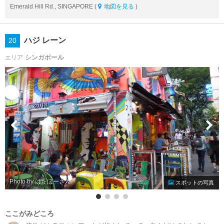
Emerald Hill Rd., SINGAPORE (
地図を見る
)
ハジ レーン
20
シンガポール
エリア
Photo by はたぼー
スポットの写真
ここがみどころ