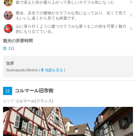
銀で栄えた街が盛り上がって美しいカラフル街になった
教会、店全ての建物がカラフルな色になっており、近くで見て
もいいし遠くから見ても綺麗です。
山に張り付くように建つカラフルな家々もこの街を可愛く魅力
的にもり立てている。
観光の所要時間
1日
住所
Guanajuato,Mexico (
地図を見る
)
コルマール旧市街
11
コルマール(フランス)
エリア