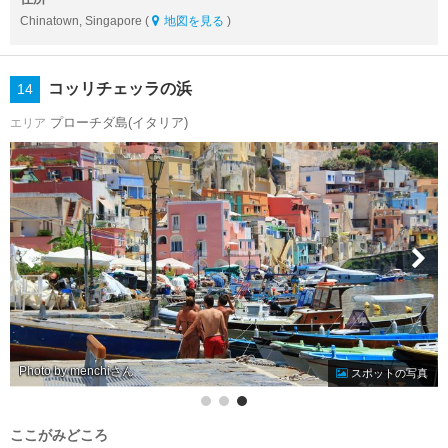
Chinatown, Singapore (
地図を見る
)
コッリチェッラの浜
14
プローチダ島(イタリア)
エリア
Photo by menchi
スポットの写真
ここがみどころ