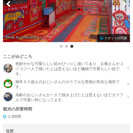
Photo by SAKURA
スポットの写真
ここがみどころ
色鮮やかな可愛らしい絵がびっりし描いてあり、お爺さんがコ
ツコツ一人で描いたとは思えないほど繊細で可愛らしい絵で
す。
御年９０超えのおじいさんのカラフルな壁画が有名な場所で
す。
高齢のおじいさんが一人で描き上げたとは思えないほどカラフ
ルで可愛い村になってます。
観光の所要時間
1-2時間
住所