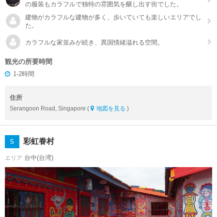
の服装もカラフルで独特の雰囲気を醸し出す街でした。
建物がカラフルな建物が多く、歩いていても楽しいエリアでし
た。
カラフルな家並みが続き、異国情緒溢れる空間。
観光の所要時間
1-2時間
住所
Serangoon Road, Singapore (
地図を見る
)
彩虹眷村
5
台中(台湾)
エリア