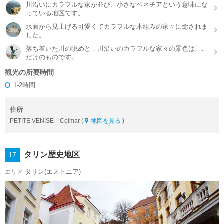
川沿いにカラフルな家が並び、小さなベネチアという意味にな
っている地区です。
水面から見上げる可愛くてカラフルな木組みの家々に癒されま
した。
落ち着いた川の眺めと，川沿いのカラフルな家々の景色はここ
だけのものです。
観光の所要時間
1-2時間
住所
PETITE VENISE Colmar (
地図を見る
)
タリン歴史地区
17
タリン(エストニア)
エリア