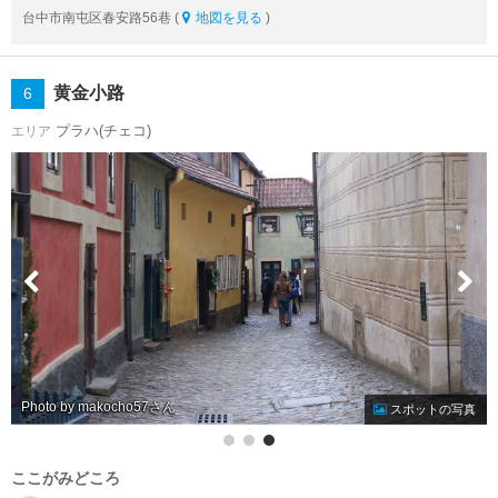
台中市南屯区春安路56巷 (
地図を見る
)
黄金小路
6
プラハ(チェコ)
エリア
Photo by makocho57
スポットの写真
ここがみどころ