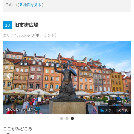
Tallinn (
地図を見る
)
旧市街広場
18
ワルシャワ(ポーランド)
エリア
Photo by world
スポットの写真
ここがみどころ