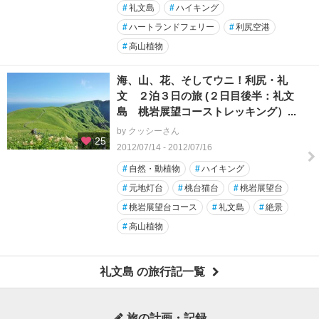
#
礼文島
#
ハイキング
#
ハートランドフェリー
#
利尻空港
#
高山植物
海、山、花、そしてウニ！利尻・礼
文 ２泊３日の旅 (２日目後半：礼文
島 桃岩展望コーストレッキング）...
by クッシーさん
25
2012/07/14 - 2012/07/16
#
自然・動植物
#
ハイキング
#
元地灯台
#
桃台猫台
#
桃岩展望台
#
桃岩展望台コース
#
礼文島
#
絶景
#
高山植物
礼文島 の旅行記一覧
旅の計画・記録