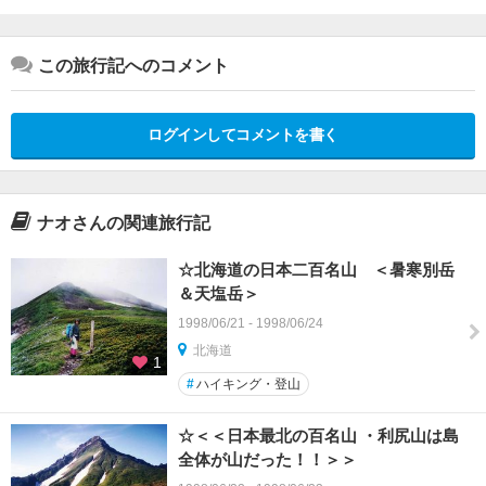
この旅行記へのコメント
ログインしてコメントを書く
ナオさんの関連旅行記
☆北海道の日本二百名山 ＜暑寒別岳
＆天塩岳＞
1998/06/21 - 1998/06/24
北海道
1
#
ハイキング・登山
☆＜＜日本最北の百名山 ・利尻山は島
全体が山だった！！＞＞