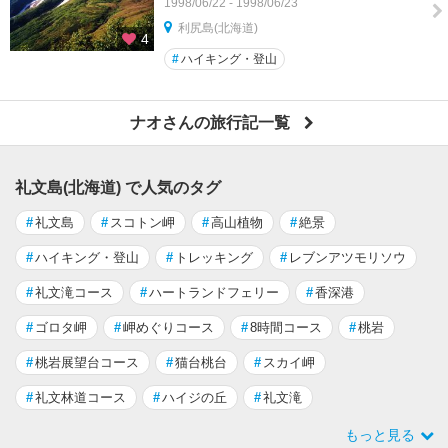
1998/06/22 - 1998/06/23
利尻島(北海道)
4
#
ハイキング・登山
ナオさんの旅行記一覧
礼文島(北海道) で人気のタグ
#
礼文島
#
スコトン岬
#
高山植物
#
絶景
#
ハイキング・登山
#
トレッキング
#
レブンアツモリソウ
#
礼文滝コース
#
ハートランドフェリー
#
香深港
#
ゴロタ岬
#
岬めぐりコース
#
8時間コース
#
桃岩
#
桃岩展望台コース
#
猫台桃台
#
スカイ岬
#
礼文林道コース
#
ハイジの丘
#
礼文滝
もっと見る