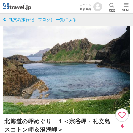
ログイン
新規登録
検索
MENU
礼文島旅行記（ブログ） 一覧に戻る
北海道の岬めぐりー１＜宗谷岬・礼文島
4
スコトン岬＆澄海岬＞