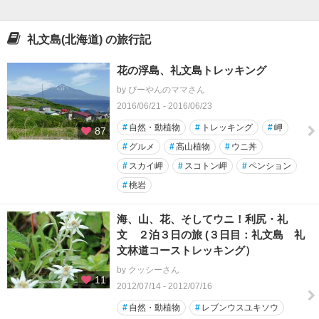
礼文島(北海道) の旅行記
花の浮島、礼文島トレッキング
by ぴーやんのママさん
2016/06/21 - 2016/06/23
#
自然・動植物
#
トレッキング
#
岬
87
#
グルメ
#
高山植物
#
ウニ丼
#
スカイ岬
#
スコトン岬
#
ペンション
#
桃岩
海、山、花、そしてウニ！利尻・礼
文 ２泊３日の旅 (３日目：礼文島 礼
文林道コーストレッキング）
by クッシーさん
11
2012/07/14 - 2012/07/16
#
自然・動植物
#
レブンウスユキソウ