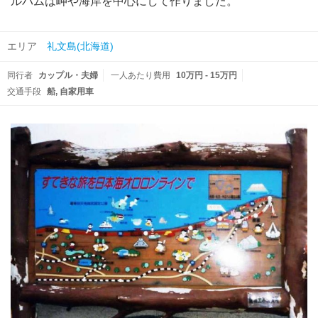
ルバムは岬や海岸を中心にして作りました。
エリア
礼文島(北海道)
同行者
カップル・夫婦
一人あたり費用
10万円 - 15万円
交通手段
船
自家用車