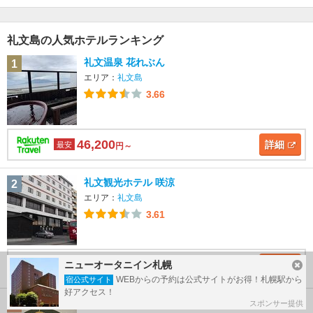
礼文島の人気ホテルランキング
礼文温泉 花れぶん
1
エリア：
礼文島
3.66
46,200
詳細
最安
円～
礼文観光ホテル 咲涼
2
エリア：
礼文島
3.61
15,400
詳細
ニューオータニイン札幌
最安
円～
WEBからの予約は公式サイトがお得！札幌駅から
宿公式サイト
好アクセス！
ペンションう～に～＜礼文島＞
3
スポンサー提供