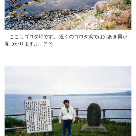
ここもゴロタ岬です。 近くのゴロタ浜では穴あき貝が
見つかりますよ！(^.^)