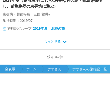
2019年夏（越前海岸に浮かぶ神秘な神の島・雄島を探検
し、断崖絶壁の東尋坊に遊ぶ）
東尋坊・越前松島・三国(福井)
旅行時期：2019/07
旅行記グループ
2019年夏 北陸の旅
もっと見る
残り
342
件
全表示
ホーム
ナオさん
ナオさんの旅行記一覧