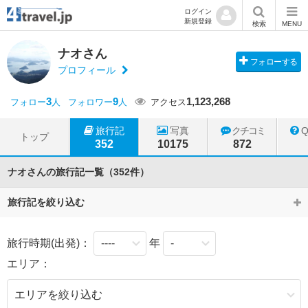
ログイン
新規登録
検索
MENU
ナオさん
フォローする
プロフィール
3
9
1,123,268
フォロー
人
フォロワー
人
アクセス
旅行記
写真
クチコミ
トップ
352
10175
872
ナオさんの旅行記一覧（352件）
旅行記を絞り込む
旅行時期(出発)：
年
エリア：