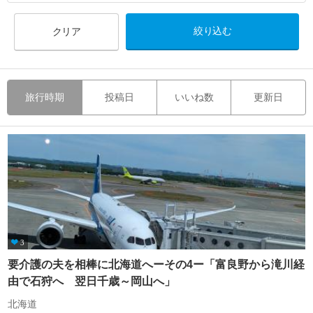
クリア
旅行時期
投稿日
いいね数
更新日
3
要介護の夫を相棒に北海道へーその4ー「富良野から滝川経
由で石狩へ 翌日千歳～岡山へ」
北海道