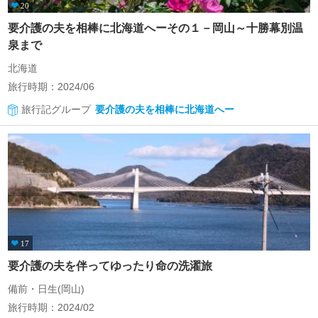
20
要介護の夫を相棒に北海道へーその１－岡山～十勝幕別温
泉まで
北海道
旅行時期：2024/06
旅行記グループ
要介護の夫を相棒に北海道へー
17
要介護の夫を伴ってゆったり命の洗濯旅
備前・日生(岡山)
旅行時期：2024/02