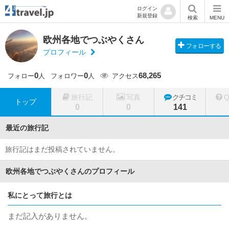
ログイン
新規登録
検索
MENU
欧州各地でつぶやくさん
フォローする
プロフィール
0
0
68,265
フォロー
人
フォロワー
人
アクセス
旅行記
写真
クチコミ
トップ
0
0
141
最近の旅行記
旅行記はまだ投稿されていません。
欧州各地でつぶやくさんのプロフィール
私にとって旅行とは
まだ記入がありません。