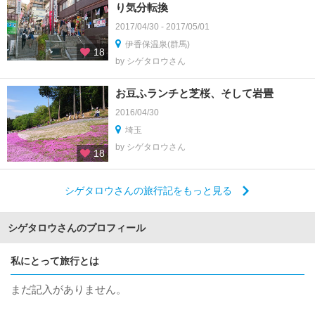
り気分転換
2017/04/30 - 2017/05/01
伊香保温泉(群馬)
18
by シゲタロウさん
お豆ふランチと芝桜、そして岩畳
2016/04/30
埼玉
by シゲタロウさん
18
シゲタロウさんの旅行記をもっと見る
シゲタロウさんのプロフィール
私にとって旅行とは
まだ記入がありません。