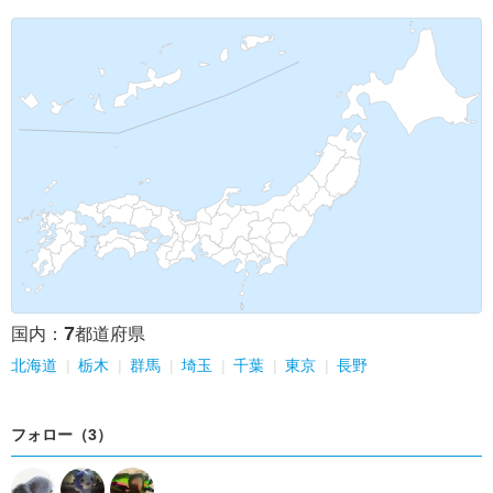
7
国内：
都道府県
北海道
栃木
群馬
埼玉
千葉
東京
長野
フォロー（3）