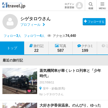
ログイン
新規登録
検索
MENU
シゲタロウさん
フォローする
プロフィール
3
4
74,440
フォロー
人
フォロワー
人
アクセス
旅行記
写真
クチコミ
トップ
22
587
199
最近の旅行記
蒸気機関車が牽くレトロ列車と「少年
時代」
2017/08/11
安中・妙義(群馬)
18
by シゲタロウさん
大好き伊香保温泉。のんびり、ゆった