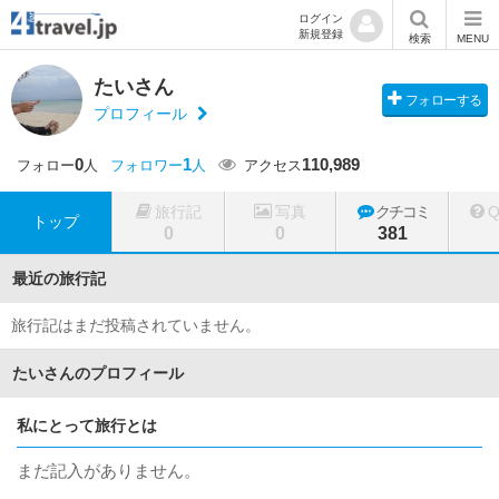
ログイン
新規登録
検索
MENU
たいさん
フォローする
プロフィール
0
1
110,989
フォロー
人
フォロワー
人
アクセス
旅行記
写真
クチコミ
トップ
0
0
381
最近の旅行記
旅行記はまだ投稿されていません。
たいさんのプロフィール
私にとって旅行とは
まだ記入がありません。