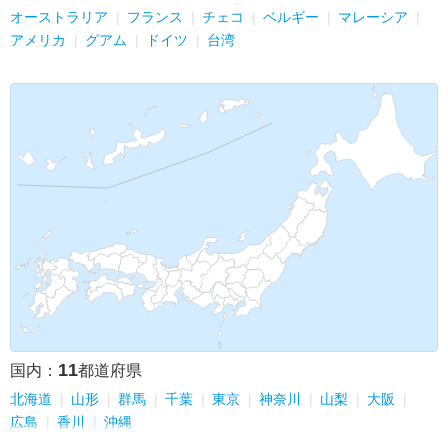
オーストラリア
フランス
チェコ
ベルギー
マレーシア
アメリカ
グアム
ドイツ
台湾
11
国内：
都道府県
北海道
山形
群馬
千葉
東京
神奈川
山梨
大阪
広島
香川
沖縄