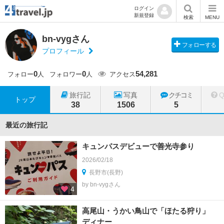
ログイン
新規登録
検索
MENU
bn-vygさん
フォローする
プロフィール
0
0
54,281
フォロー
人
フォロワー
人
アクセス
旅行記
写真
クチコミ
トップ
38
1506
5
最近の旅行記
キュンパスデビューで善光寺参り
2026/02/18
長野市(長野)
by bn-vygさん
4
高尾山・うかい鳥山で「ほたる狩り」
ディナー