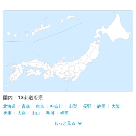
13
国内：
都道府県
北海道
青森
東京
神奈川
山梨
長野
静岡
大阪
兵庫
広島
山口
香川
福岡
もっと見る