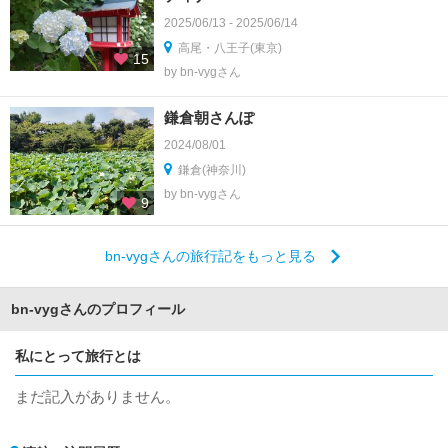
2025/06/13 - 2025/06/14
高尾・八王子(東京)
15
by bn-vygさん
鎌倉朝さんぽ
2024/08/01
鎌倉(神奈川)
by bn-vygさん
9
bn-vygさんの旅行記をもっと見る
bn-vygさんのプロフィール
私にとって旅行とは
まだ記入がありません。