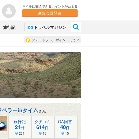
マイルに交換できるポイントがたまる
新規会員登録
×
旅行記
トラベルマガジン
フォートラベルポイントって？
ラベラーinタイム
さん
旅行記
クチコミ
QA回答
21
614
40
冊
件
件
231
45
15