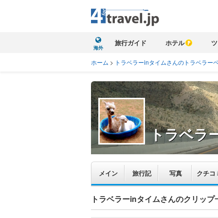
旅行ガイド
ホテル
ツ
海外
ホーム
>
トラベラーinタイムさんのトラベラー
トラベラー
メイン
旅行記
写真
クチコ
トラベラーinタイムさんのクリップ