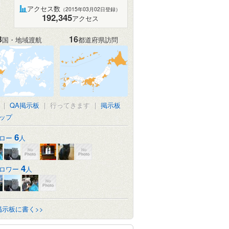
アクセス数
（2015年03月02日登録）
192,345
アクセス
3
16
国・地域渡航
都道府県訪問
|
QA掲示板
|
行ってきます
|
掲示板
ップ
6
ロー
人
4
ロワー
人
掲示板に書く>>