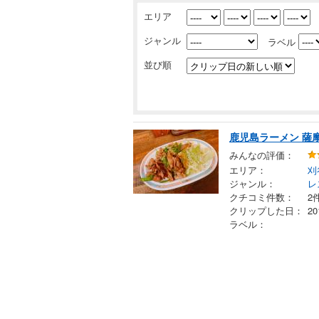
エリア
ジャンル
ラベル
並び順
鹿児島ラーメン 薩
みんなの評価：
エリア：
刈
ジャンル：
レ
クチコミ件数：
2
クリップした日：
2
ラベル：