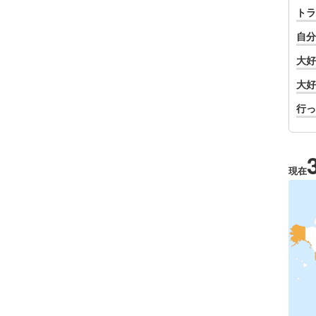
トラ
自分
大好
大好
行っ
現在