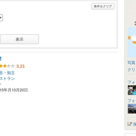
条件をクリア
摩
写真
3.21
クリ
谷・知立
ストラン
フォ
件
015年月10月20日
フォ