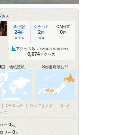
ぎ
さん
旅行記
クチコミ
QA回答
24
2
0
冊
件
件
116
0
アクセス数
（2024年07月28日登録）
6,074
アクセス
0
8
国・地域渡航
都道府県訪問
|
QA掲示板
|
行ってきます
|
掲示版
ップ
0
ロー
人
0
ロワー
人