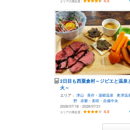
4.5
エリアの満足度：
2日目も西粟倉村～ジビエと温泉
火～
エリア：
津山
美作・湯郷温泉
奥津温
野
赤磐・美咲・吉備中央
2026/07/18 - 2026/07/21
4.0
エリアの満足度：