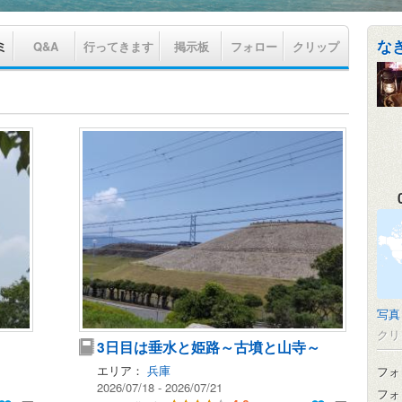
な
ミ
Q&A
行ってきます
掲示板
フォロー
クリップ
写真
クリ
3日目は垂水と姫路～古墳と山寺～
エリア：
兵庫
フォ
2026/07/18 - 2026/07/21
フォ