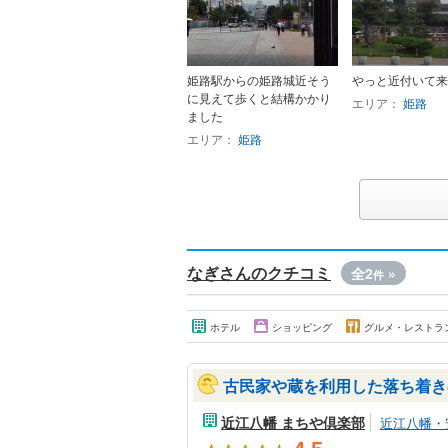
姫路駅からの姫路城近そう
やっと近付いて来
に見えて歩くと結構かかり
エリア：
姫路
ました
エリア：
姫路
なぎさんのクチコミ
全2
»
件
ホテル
ショッピング
グルメ・レストラ
古民家や蔵を利用した落ち着き
近江八幡 まちや倶楽部
近江八幡・