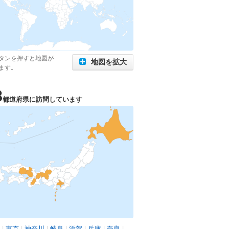
タンを押すと地図が
地図を拡大
ます。
8
都道府県に訪問しています
|
東京
|
神奈川
|
岐阜
|
滋賀
|
兵庫
|
奈良
|