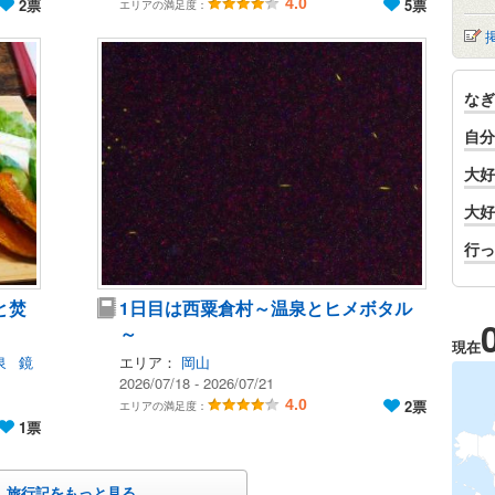
2票
4.0
5票
エリアの満足度：
なぎ
自分
大好
大好
行っ
と焚
1日目は西粟倉村～温泉とヒメボタル
～
現在
泉
鏡
エリア：
岡山
2026/07/18 - 2026/07/21
4.0
2票
エリアの満足度：
1票
旅行記をもっと見る