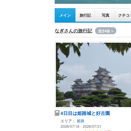
メイン
旅行記
写真
クチコ
なぎさんの旅行記
全24
»
冊
4日目は姫路城と好古園
エリア：
姫路
2026/07/18 - 2026/07/21