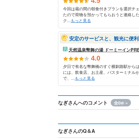
4.5
今回は蔵の間の朝食付きプランを選択チェ
たので荷物を預かってもらおうと連絡し
ク...
もっと見る
安定のサービスと、観光に便利
天然温泉幣舞の湯 ドーミーインPRE
4.0
夕日で有名な幣舞橋のすぐ横釧路駅からは
には、飲食店、お土産、バスターミナル
で、...
もっと見る
なぎさんへのコメント
全0
»
件
なぎさんのQ＆A