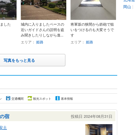
岡山
|
ました
城内に入りましたペースの
将軍坂の狭間から鉄砲で狙
近いガイドさんの説明を盗
いをつけるのも大変そうで
み聞きしたりしながら進...
す
エリア：
姫路
エリア：
姫路
写真をもっと見る
ン
交通機関
観光スポット
基本情報
の宿
投稿日 2024年08月31日
安土