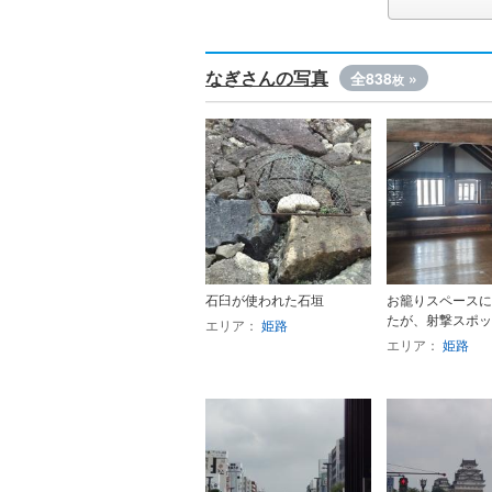
なぎさんの写真
全838
»
枚
石臼が使われた石垣
お籠りスペースに
たが、射撃スポッ
エリア：
姫路
エリア：
姫路