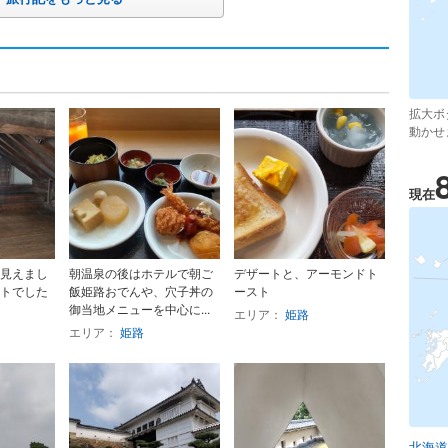
拡大ボ
動かせ
現在
見えまし
朝温泉の後はホテルで朝ご
デザートと、アーモンドト
トでした
飯姫路おでんや、穴子丼の
ースト
御当地メニューを中心に...
エリア：
姫路
エリア：
姫路
北海道