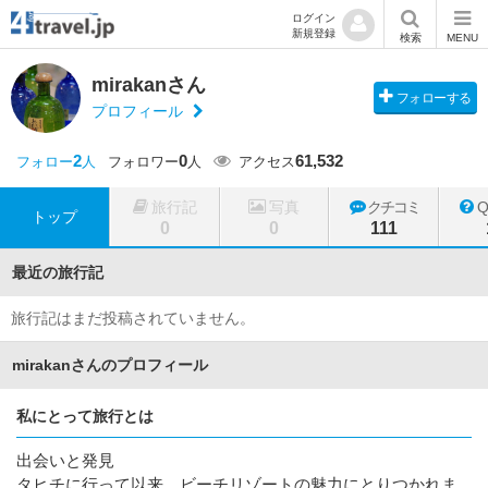
ログイン
新規登録
検索
MENU
mirakanさん
フォローする
プロフィール
2
0
61,532
フォロー
人
フォロワー
人
アクセス
旅行記
写真
クチコミ
トップ
0
0
111
最近の旅行記
旅行記はまだ投稿されていません。
mirakanさんのプロフィール
私にとって旅行とは
出会いと発見
タヒチに行って以来、ビーチリゾートの魅力にとりつかれま