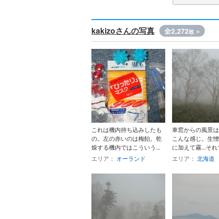
kakizoさんの写真
全2,272
»
枚
これは機内持ち込みしたも
車窓からの風景は
の。左の赤いのは梅飴。乾
こんな感じ。生憎
燥する機内ではこういう...
に加えて霧...それで
エリア：
オーランド
エリア：
北海道