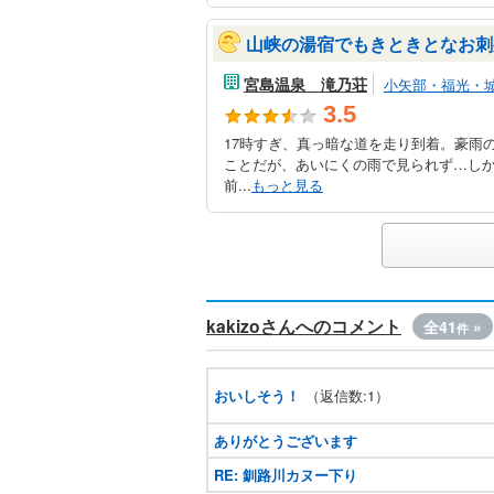
山峡の湯宿でもきときとなお刺
宮島温泉 滝乃荘
小矢部・福光・
3.5
17時すぎ、真っ暗な道を走り到着。豪雨
ことだが、あいにくの雨で見られず…し
前...
もっと見る
kakizoさんへのコメント
全41
»
件
おいしそう！
（返信数:1）
ありがとうございます
RE: 釧路川カヌー下り