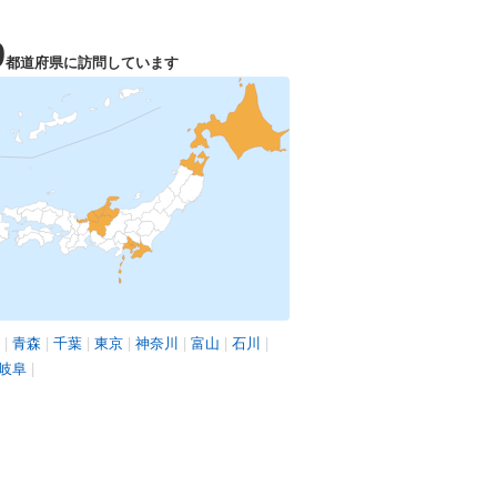
9
都道府県に訪問しています
|
青森
|
千葉
|
東京
|
神奈川
|
富山
|
石川
|
岐阜
|