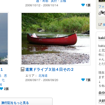
越・寿都
真狩・京極
2006/10/12 - 2006/10/14
1票
フォ
ka
ka
と北
年に
ゃん
とだ
１
道東ドライブ３泊４日その２
現在
岳
恵
エリア：
北海道
ます
七
2006/09/17 - 2006/09/20
7票
↓
牧
５年
2票
自分
大好
旅行記をもっと見る