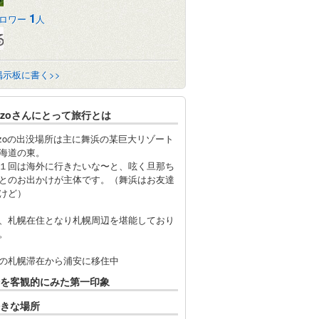
1
ロワー
人
掲示板に書く>>
kizoさんにとって旅行とは
kizoの出没場所は主に舞浜の某巨大リゾート
海道の東。
１回は海外に行きたいな〜と、呟く旦那ち
とのお出かけが主体です。（舞浜はお友達
けど）
、札幌在住となり札幌周辺を堪能しており
。
の札幌滞在から浦安に移住中
を客観的にみた第一印象
きな場所