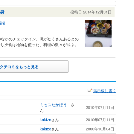
身
投稿日 2014年12月31日
城端
のなかのチェックイン。滝がたくさんあるとの
かし夕食は地物を使った、料理の数々が並ぶ。
クチコミをもっと見る
掲示板に書く
ミセスたかぼう
さ
2010年07月11日
ん
kakizo
さん
2010年07月11日
kakizo
さん
2006年10月04日