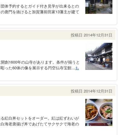
、団体予約するとガイド付き見学が出来るとの
の唐門を抜けると加賀藩前田家13藩主が建て
投稿日 2014年12月31日
開創1600年の山寺があります。条件が揃うと
った60体の像を展示する円空仏寺宝館...
も
投稿日 2014年12月31日
来る紅白丼セットをオーダー。紅は紅ずわいが
は白海老唐揚げ丼であげたてサクサクで海老の