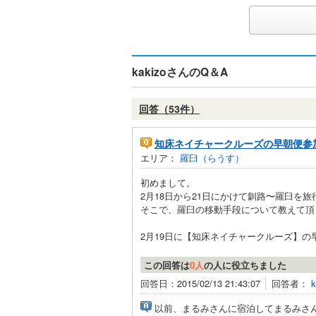
kakizoさんのQ＆A
回答（53件）
知床ネイチャークルーズの早朝便参
エリア：
羅臼（らうす）
初めまして。
2月18日から21日にかけて釧路〜羅臼を
そこで、羅臼の移動手段について教えて頂
2月19日に【知床ネイチャークルーズ】の早
この回答は
0人
の人に役立ちました
回答日：2015/02/13 21:43:07
回答者：
k
以前、まるみさんに宿泊してまるみさ