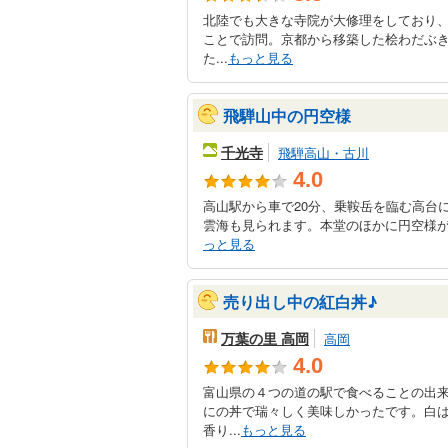
北陸でも大きな寺院が大修理をしており
ことで訪問。京都から移築した桧わだぶき
た...
もっと見る
飛騨山中の円空様
千光寺
飛騨高山・古川
4.0
高山駅から車で20分、乗鞍岳を臨む高台に
雲海も見られます。本堂のほかに円空様が彫
っと見る
売り出し中の紅白丼♪
万葉の里 高岡
高岡
4.0
富山県の４つの道の駅で食べることの出
にの丼で瑞々しく美味しかったです。白
香り...
もっと見る