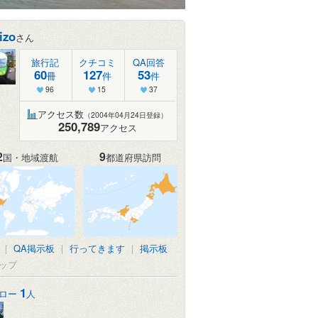
izo
さん
旅行記
クチコミ
QA回答
60
127
53
冊
件
件
96
15
37
アクセス数
（2004年04月24日登録）
250,789
アクセス
2
9
国・地域渡航
都道府県訪問
|
QA掲示板
|
行ってきます
|
掲示板
ップ
1
ロー
人