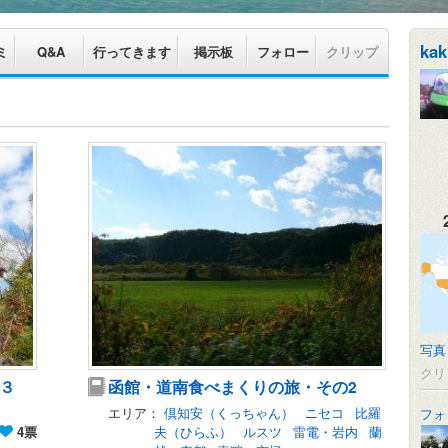
kak
ミ
Q&A
行ってきます
掲示板
フォロー
クリップ
写真
クリ
３
函館・道南食べまくりの旅・その2
エリア：
倶知安（くっちゃん）
ニセコ
比羅
フォ
4票
夫（ひらふ）
ルスツ
雷電・岩内
蘭