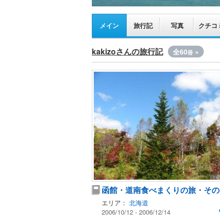
メイン
旅行記
写真
クチコ
kakizoさんの旅行記
全60
»
冊
函館・道南食べまくりの旅・その
エリア：
北海道
2006/10/12 - 2006/12/14