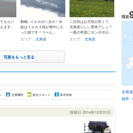
現在
てもらい
動物...イルカがいるの！水
二日目はお天気が良くて、
えます。
紋はイルカ３頭が海中に入
北海道らしい景色でしょ？
った跡です！う〜ん...
一面の草原にタンポポが...
エリア：
北海道
エリア：
北海道
写真をもっと見る
北海道
ン
交通機関
観光スポット
基本情報
福井
|
投稿日 2014年12月31日