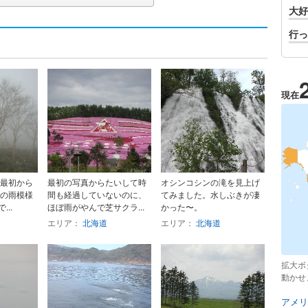
大好
行っ
現在
最初から
最初の写真からたいして時
オシンコシンの滝を見上げ
の雨模様
間も経過していないのに、
てみました。水しぶきが凄
...
ほぼ雨がやんで芝サクラ...
かった〜。
エリア：
北海道
エリア：
北海道
拡大ボ
動かせ
アメリ