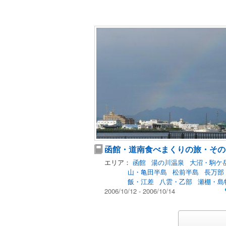
函館・道南食べまくりの旅・その
エリア：
函館
湯の川温泉
大沼・駒ケ
山・亀田半島
松前半島
長万部
飯・江差
八雲・乙部
瀬棚・島
2006/10/12 - 2006/10/14