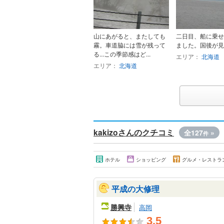
山にあがると、またしても
二日目、船に乗せ
霧。車道脇には雪が残って
ました。国後が見
る...この季節感はど...
エリア：
北海道
エリア：
北海道
kakizoさんのクチコミ
全127
»
件
ホテル
ショッピング
グルメ・レストラ
平成の大修理
勝興寺
高岡
3.5