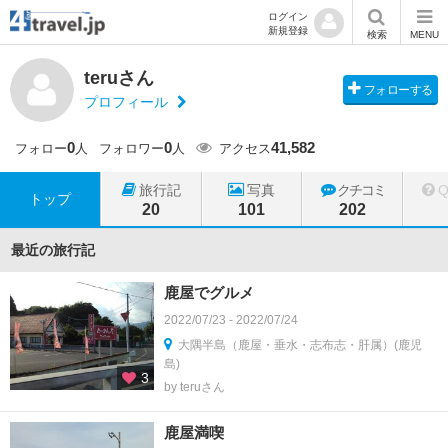
ログイン
新規登録
検索
MENU
teruさん
フォローする
プロフィール
0
0
41,582
フォロー
人
フォロワー
人
アクセス
旅行記
写真
クチコミ
トップ
20
101
202
最近の旅行記
鹿屋でグルメ
2022/07/23 - 2022/07/24
大隅半島（鹿屋・垂水・志布志・肝属）(鹿児
島)
3
by teruさん
鹿屋満喫