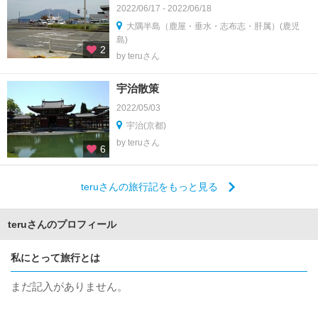
2022/06/17 - 2022/06/18
大隅半島（鹿屋・垂水・志布志・肝属）(鹿児
島)
2
by teruさん
宇治散策
2022/05/03
宇治(京都)
by teruさん
6
teruさんの旅行記をもっと見る
teruさんのプロフィール
私にとって旅行とは
まだ記入がありません。