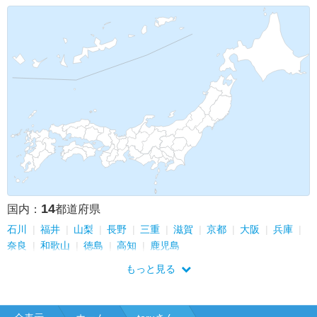
14
国内：
都道府県
石川
福井
山梨
長野
三重
滋賀
京都
大阪
兵庫
奈良
和歌山
徳島
高知
鹿児島
もっと見る