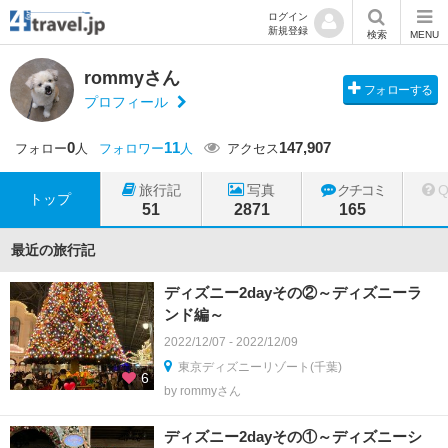
ログイン
新規登録
検索
MENU
rommyさん
フォローする
プロフィール
0
11
147,907
フォロー
人
フォロワー
人
アクセス
旅行記
写真
クチコミ
トップ
51
2871
165
最近の旅行記
ディズニー2dayその②～ディズニーラ
ンド編～
2022/12/07 - 2022/12/09
東京ディズニーリゾート(千葉)
6
by rommyさん
ディズニー2dayその①～ディズニーシ