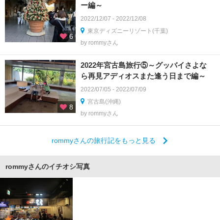
ー編～
2022/12/07 - 2022/12/08
東京ディズニーリゾート(千葉)
6
by rommyさん
2022年宮古島旅行⑤～グッバイさよな
ら再見アディオスまた逢う日まで編～
2022/07/05 - 2022/07/09
宮古島(沖縄)
8
by rommyさん
rommyさんの旅行記をもっと見る
rommyさんのイチオシ写真
イチオシ