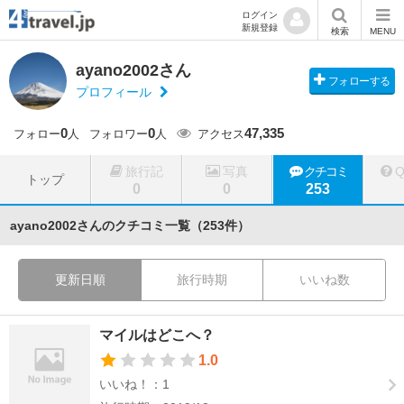
ログイン
新規登録
検索
MENU
ayano2002さん
フォローする
プロフィール
0
0
47,335
フォロー
人
フォロワー
人
アクセス
旅行記
写真
クチコミ
トップ
0
0
253
ayano2002さんのクチコミ一覧（253件）
更新日順
旅行時期
いいね数
マイルはどこへ？
1.0
いいね！：1