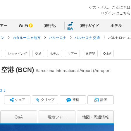
ゲストさん、
こんにちは
ログインはこちら
アー
Wi-Fi
旅行記
旅行ガイド
ホテル
国内
イン
カタルーニャ地方
バルセロナ
バルセロナ 交通
バルセロナ エ
ショッピング
交通
ホテル
ツアー
旅行記
Q＆A
港 (BCN)
Barcelona International Airport (Aeroport
コミ
シェア
クリップ
投稿
計画
Q&A
現地ツアー
地図
周辺情報