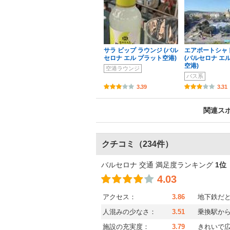
サラ ビップ ラウンジ (バル
エアポートシャ
セロナ エル プラット空港)
(バルセロナ エ
空港)
空港ラウンジ
バス系
3.39
3.31
関連ス
クチコミ
（234件）
バルセロナ 交通 満足度ランキング
1位
4.03
アクセス：
3.86
地下鉄だ
人混みの少なさ：
3.51
乗換駅か
施設の充実度：
3.79
きれいで