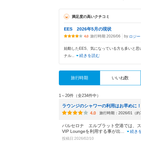
満足度の高いクチコミ
EES 2026年5月の現状
旅行時期 2026/06
by
ロジー
4.0
始動したEES、気になっている方も多いと思い
続きを読む
ナル
...
旅行時期
いいね数
1～20件（全234件中）
ラウンジのシャワーの利用はお早めに
4.0
旅行時期：2026/01（
バルセロナ エルプラット空港では、スター
VIP Loungeを利用する事が出
...
続き
投稿日:2026/02/10