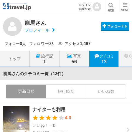
ログイン
新規登録
検索
MENU
龍馬さん
フォローする
プロフィール
0
0
1,487
フォロー
人
フォロワー
人
アクセス
旅行記
写真
クチコミ
トップ
1
56
13
龍馬さんのクチコミ一覧（13件）
更新日順
旅行時期
いいね数
ナイターも利用
4.0
いいね！：0