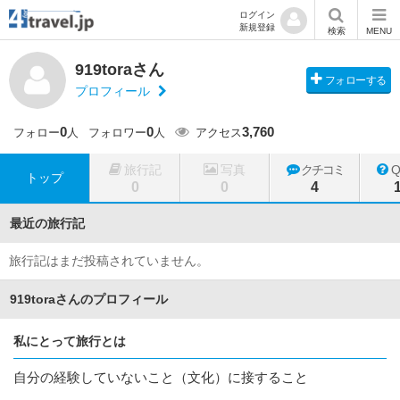
ログイン
新規登録
検索
MENU
919toraさん
フォローする
プロフィール
0
0
3,760
フォロー
人
フォロワー
人
アクセス
旅行記
写真
クチコミ
トップ
0
0
4
最近の旅行記
旅行記はまだ投稿されていません。
919toraさんのプロフィール
私にとって旅行とは
自分の経験していないこと（文化）に接すること