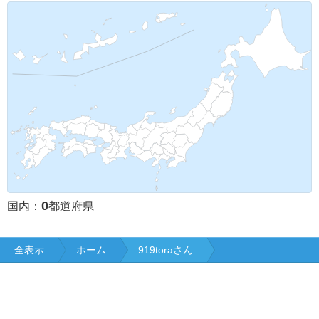
0
国内：
都道府県
全表示
ホーム
919toraさん