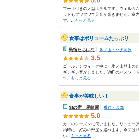
5.0
プール付きの大型ホテルです。ウェルカ
ットもフワフワで足音が響きません。室
す。...
もっと見る
食事はボリュームたっぷり
民宿たちばな
氷ノ山・ハチ高原
3.5
ゴールデンウィーク中に、氷ノ山登山の
ギシギシ音がしました。WiFiのパスワ
す...
もっと見る
食事が美味しい！
旬の宿 尾崎屋
香住・余部
5.0
カニのシーズンに伺いました。リニュー
約時に、好みの部屋を選べます。今回は16
い...
もっと見る