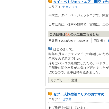
タイ・ベトジェットエア 関空→チ
エリア：
チェンマイ
年末に、タイ・ベトジェットエアで、関空
１年以内に、仕事や観光で、実際に、この便
この回答は
0人
の人に役立ちました
回答日：2026/05/11 20:25:51
回答者：
はじめまして。
昨年12月末にチェンマイでの年越しのた
年末なので満席でした。
帰りはバンコク経由にしたため、ベドジェ
手配後に関空出発が30分ほど遅れました
LCCなので、食事は持ち込みました。
カテゴリー ：
交通
セブ一人旅宿泊エリアのおすすめ
エリア：
セブ島
セブ旅行を検討しています。