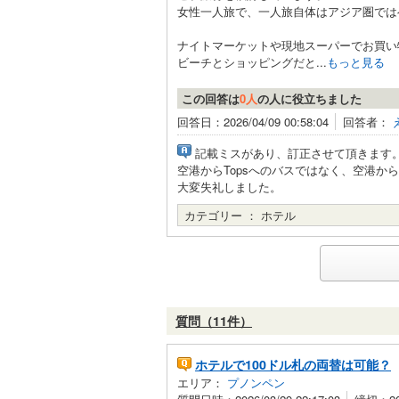
女性一人旅で、一人旅自体はアジア圏では
ナイトマーケットや現地スーパーでお買い
ビーチとショッピングだと...
もっと見る
この回答は
0人
の人に役立ちました
回答日：2026/04/09 00:58:04
回答者：
記載ミスがあり、訂正させて頂きます
空港からTopsへのバスではなく、空港からI
大変失礼しました。
カテゴリー ：
ホテル
質問（11件）
ホテルで100ドル札の両替は可能？
エリア：
プノンペン