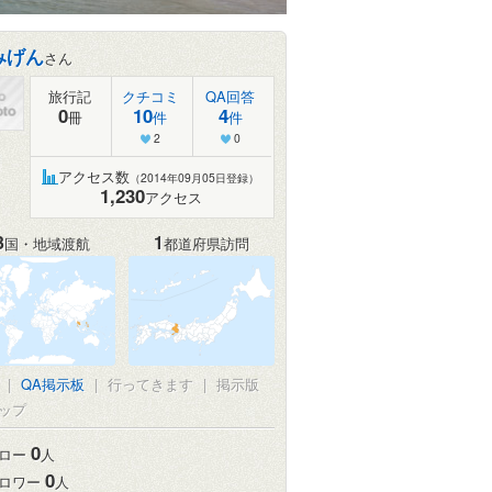
みげん
さん
旅行記
クチコミ
QA回答
0
10
4
冊
件
件
2
0
アクセス数
（2014年09月05日登録）
1,230
アクセス
3
1
国・地域渡航
都道府県訪問
真
|
QA掲示板
|
行ってきます
|
掲示版
ップ
0
ロー
人
0
ロワー
人