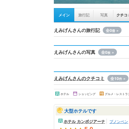
メイン
旅行記
写真
クチコ
えみげんさんの旅行記
全0
»
冊
えみげんさんの写真
全0
»
枚
えみげんさんのクチコミ
全10
»
件
ホテル
ショッピング
グルメ・レストラ
大型ホテルです
ホテル カンボジアーナ
プノンペン