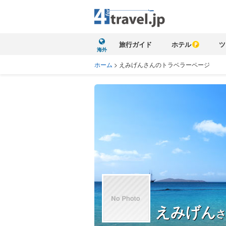
旅行ガイド
ホテル
ツ
海外
ホーム
>
えみげんさんのトラベラーページ
えみげん
さ