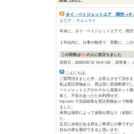
タイ・ベトジェットエア 関空→チ
エリア：
チェンマイ
年末に、タイ・ベトジェットエアで、関空
１年以内に、仕事や観光で、実際に、この便
この回答は
0人
の人に役立ちました
回答日：2026/05/12 16:41:29
回答者：
こんにちは。
ご質問頂きました件、お答えさせて頂きま
私は受託荷物あり、席は安い窓側希望でし
ベトジェットエアのＨＰから直接ネット購
多く、不安があったため利用せず。
trip.com で当該経路を受託荷物あり
ました。
座席は場所によって金額が異なり（金額に
た。
足元に余裕がある席をご希望との事ですが
好みの席を選択できると思います。