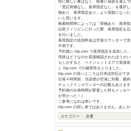
特に難しい事はなく、順番に画面を選んで
「受託荷物なし、座席指定なし」を選択し
物あり、座席指定あり」より高額になった
いと思います。
検索時間帯によっては「荷物あり、座席指
以前フィリピンに行った際、座席指定を忘
を行いました。
座席指定の追加料金は空港カウンターで支
不明です。
予約後に trip.com で座席指定を追
現状はどうなのか直接確認されたほうがい
もしかすると、ベドジェットエアで直接座
し trip.com での確実性をとりました。
trip.com の良いところは日本語対応
出発４時間前、当該便が空港に到着、最終
チェックインカウンターの記載もあります
予約便の出発時間が変更した時もメッセージが
が早かった！）
ご参考になれば幸いです。
trip.com の回し者ではありません。あし
カテゴリー ：
交通