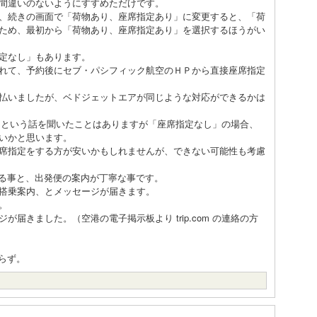
間違いのないようにすすめただけです。
、続きの画面で「荷物あり、座席指定あり」に変更すると、「荷
ため、最初から「荷物あり、座席指定あり」を選択するほうがい
定なし」もあります。
れて、予約後にセブ・パシフィック航空のＨＰから直接座席指定
払いましたが、ベドジェットエアが同じような対応ができるかは
加した、という話を聞いたことはありますが「座席指定なし」の場合、
いかと思います。
席指定をする方が安いかもしれませんが、できない可能性も考慮
ができる事と、出発便の案内が丁寧な事です。
搭乗案内、とメッセージが届きます。
。
届きました。（空港の電子掲示板より trip.com の連絡の方
からず。