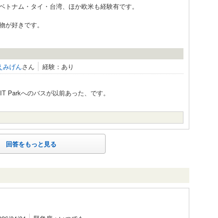
ベトナム・タイ・台湾、ほか欧米も経験有です。
物が好きです。
えみげん
さん
経験：あり
。
T Parkへのバスが以前あった、です。
回答をもっと見る