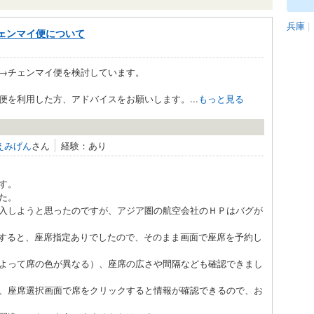
兵庫
|
ェンマイ便について
→チェンマイ便を検討しています。
を利用した方、アドバイスをお願いします。...
もっと見る
えみげん
さん
経験：あり
す。
た。
入しようと思ったのですが、アジア圏の航空会社のＨＰはバグが
で検索すると、座席指定ありでしたので、そのまま画面で座席を予約し
よって席の色が異なる）、座席の広さや間隔なども確認できまし
、座席選択画面で席をクリックすると情報が確認できるので、お