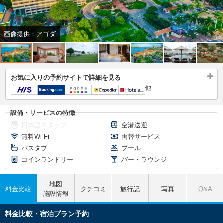
画像提供：アゴダ
お気に入りの予約サイトで詳細を見る
他
設備・サービスの特徴
日本語スタッフ
空港送迎
無料Wi-Fi
両替サービス
バスタブ
プール
コインランドリー
バー・ラウンジ
地図
料金比較
クチコミ
旅行記
写真
Q&A
施設情報
料金比較・宿泊プラン予約