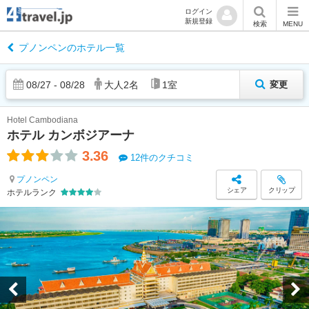
ログイン
新規登録
検索
MENU
プノンペンのホテル一覧
08
/
27
-
08
/
28
大人
2
名
1
室
変更
Hotel Cambodiana
ホテル カンボジアーナ
3.36
12件のクチコミ
プノンペン
シェア
クリップ
ホテルランク