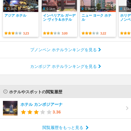
2.1km
0.1km
1.9km
1.9k
アジア ホテル
インペリアル ガーデ
ニュー ヨーク ホテ
ホリデ
ン ヴィラ＆ホテル
ル
ノンペ
3.23
3.00
3.22
プノンペン ホテルランキングを見る
カンボジア ホテルランキングを見る
ホテルやスポットの閲覧履歴
ホテル カンボジアーナ
3.36
閲覧履歴をもっと見る