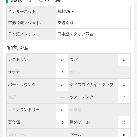
インターネット
無料Wi-Fi
空港送迎／シャトル
空港送迎
日本語スタッフ
日本語スタッフ不在
館内設備
○
○
レストラン
スパ
○
―
サウナ
カジノ
○
○
バー・ラウンジ
ディスコ／ナイトクラブ
―
○
売店
ツアーデスク
○
―
コインランドリー
駐車場
○
○
宴会場
屋外プール
―
○
屋内プール
プール