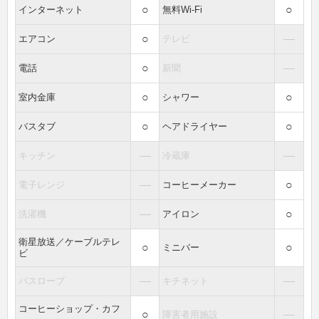
○
○
インターネット
無料Wi-Fi
○
―
エアコン
テレビ
○
―
電話
新聞
○
○
室内金庫
シャワー
○
○
バスタブ
ヘアドライヤー
―
―
キッチン
冷蔵庫
―
○
電子レンジ
コーヒーメーカー
―
○
洗濯機
アイロン
衛星放送／ケーブルテレ
○
○
ミニバー
ビ
―
―
バスローブ
キチネット
コーヒーショップ・カフ
○
―
障害者用施設