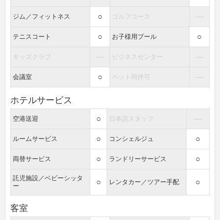
○
―
ジム／フィットネス
ゴルフコース
○
○
テニスコート
お子様用プール
―
―
キッズクラブ
ビジネスセンター
○
―
会議室
ペット同伴可
ホテルサービス
○
―
空港送迎
日本語スタッフ
○
○
ルームサービス
コンシェルジュ
○
○
両替サービス
ランドリーサービス
託児施設／ベビーシッタ
○
○
レンタカー／ツアー手配
ー
客室