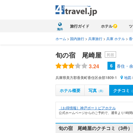
旅行ガイド
ホテル
ツ
海外
ホーム
>
国内旅行
>
兵庫旅行
>
兵庫 ホテル
>
香
旬の宿 尾崎屋
民宿
3.24
6
香住・余
兵庫県美方郡香美町香住区余部1809-1
地図
ホテル概要
写真
クチコミ
（8）
（
［お得情報］神戸ポートピアホテル
公式ホームページからのご予約で、通常より1時間
旬の宿 尾崎屋のクチコミ（3件）