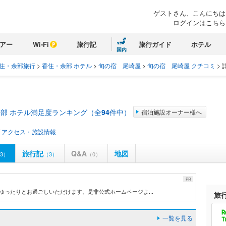
ゲストさん、こんにちは
ログインはこちら
アー
Wi-Fi
旅行記
旅行ガイド
ホテル
国内
住・余部旅行
>
香住・余部 ホテル
>
旬の宿 尾崎屋
>
旬の宿 尾崎屋 クチコミ
>
部 ホテル満足度ランキング（全
94
件中）
宿泊施設オーナー様へ
/
アクセス・施設情報
旅行記
Q&A
地図
3）
（3）
（0）
PR
ゆったりとお過ごしいただけます。是非公式ホームページよ...
旅
一覧を見る