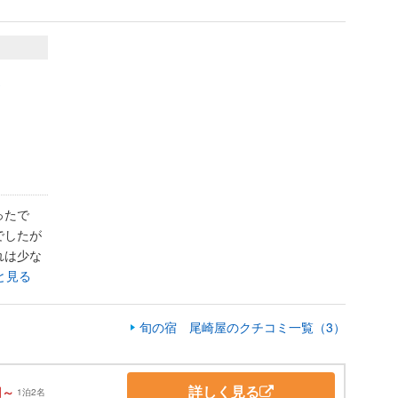
。
ったで
でしたが
れは少な
と見る
旬の宿 尾崎屋のクチコミ一覧（3）
詳しく見る
円～
1泊2名