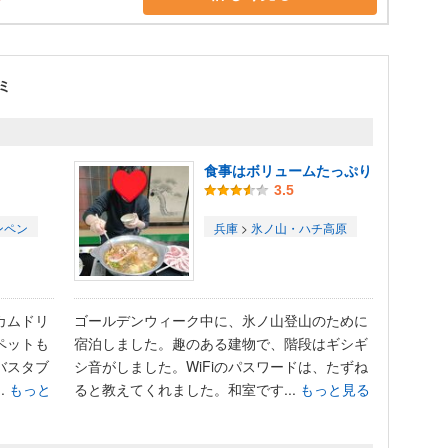
ミ
食事はボリュームたっぷり
3.5
ンペン
兵庫
>
氷ノ山・ハチ高原
カムドリ
ゴールデンウィーク中に、氷ノ山登山のために
ペットも
宿泊しました。趣のある建物で、階段はギシギ
バスタブ
シ音がしました。WiFiのパスワードは、たずね
.
もっと
ると教えてくれました。和室です...
もっと見る