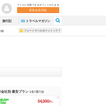
マイルに交換できるポイントがたまる
新規会員登録
×
旅行記
トラベルマガジン
フォートラベルポイントって？
詳細
行会社別 最安プラン
2名1室/1泊
54,000
円～