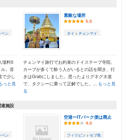
素敵な場所
5.0
ンペン
タイ
>
チェンマイ
入場料5
チェンマイ旅行でお約束のドイステープ寺院。
ドル。音
カーブが多くて酔う人がいるとの話を聞き、行
庭で少し
きはGrabにしました。思ったよりグネグネ道
もっと見
で、タクシーに乗って正解でした。...
もっと見
る
関連施設
空港ーITパーク便は廃止
4.0
ンペン
フィリピン
>
セブ島