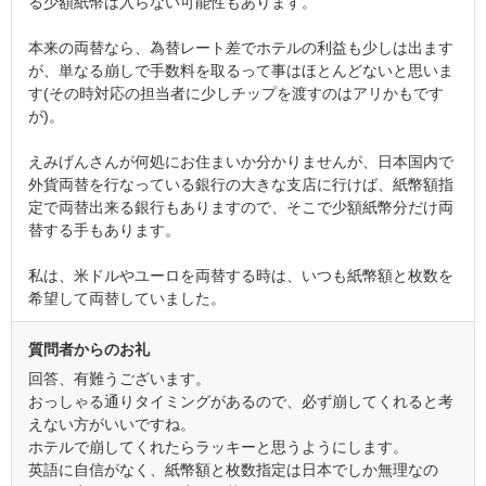
る少額紙幣は入らない可能性もあります。
本来の両替なら、為替レート差でホテルの利益も少しは出ます
が、単なる崩しで手数料を取るって事はほとんどないと思いま
す(その時対応の担当者に少しチップを渡すのはアリかもです
が)。
えみげんさんが何処にお住まいか分かりませんが、日本国内で
外貨両替を行なっている銀行の大きな支店に行けば、紙幣額指
定で両替出来る銀行もありますので、そこで少額紙幣分だけ両
替する手もあります。
私は、米ドルやユーロを両替する時は、いつも紙幣額と枚数を
希望して両替していました。
質問者からのお礼
回答、有難うございます。
おっしゃる通りタイミングがあるので、必ず崩してくれると考
えない方がいいですね。
ホテルで崩してくれたらラッキーと思うようにします。
英語に自信がなく、紙幣額と枚数指定は日本でしか無理なの