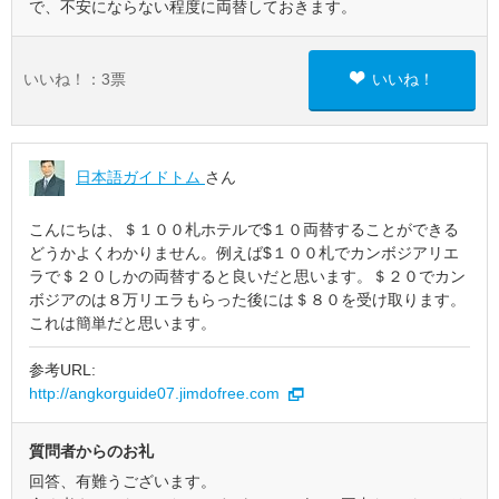
で、不安にならない程度に両替しておきます。
いいね！：
3
票
いいね！
日本語ガイドトム
さん
こんにちは、＄１００札ホテルで$１０両替することができる
どうかよくわかりません。例えば$１００札でカンボジアリエ
ラで＄２０しかの両替すると良いだと思います。＄２０でカン
ボジアのは８万リエラもらった後には＄８０を受け取ります。
これは簡単だと思います。
参考URL:
http://angkorguide07.jimdofree.com
質問者からのお礼
回答、有難うございます。