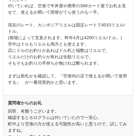
付いていれば、空港で牛丼屋や携帯のSIMカード屋でお札を見
せて、使えるか聞いて両替がてら使うのも一手。
現在のレート、カンボジアリエルは固定レートで4010リエル/
ドル。
(相場によって見直されます。昨年4月は4200リエル/ドル。)
市中はドルもリエルも両方とも使えます。
店にドルのお釣りがあればドル札と端数はリエルで。
リエルだけのお釣りが有れば全額リエルで。
そもそもお釣りの手持ちが無ければ断られます。
まずは新札かを確認して、『空港内の店で使えるか聞いて使用
する』 が一番現実的かと思います。
質問者からのお礼
回答、有難うございます。
確認するとホログラムは付いていたので一安心。
町中より空港の方が使える可能性が高いと思うので、試してみ
ますね。