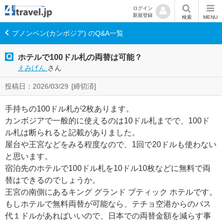
ログイン
新規登録
検索
MENU
プノンペン(カンボジア) のQ&A一覧
ホテルで100ドル札の両替は可能？
えみげん
さん
投稿日：2026/03/29
[締切済]
手持ちの100ドル札が2枚あります。
カンボジアで一般的に使えるのは10ドル札までで、100ド
ル札は断られると記載がありました。
屋台や王宮などをみる程度なので、1回で20ドルも使わない
と思います。
宿泊先のホテルで100ドル札を10ドル10枚などに無料で両
替はできるのでしょうか。
王宮の南側にあるキング グランド ブティック ホテルです。
もしホテルで無料両替が可能なら、テチョ空港からのバス
代１ドルがあればいいので、日本での両替金額を減らす事