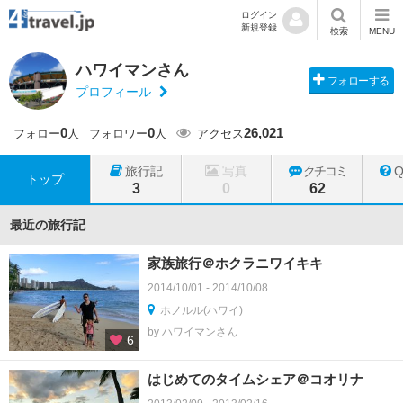
ログイン
新規登録
検索
MENU
ハワイマンさん
フォローする
プロフィール
0
0
26,021
フォロー
人
フォロワー
人
アクセス
旅行記
写真
クチコミ
トップ
3
0
62
最近の旅行記
家族旅行＠ホクラニワイキキ
2014/10/01 - 2014/10/08
ホノルル(ハワイ)
by ハワイマンさん
6
はじめてのタイムシェア＠コオリナ